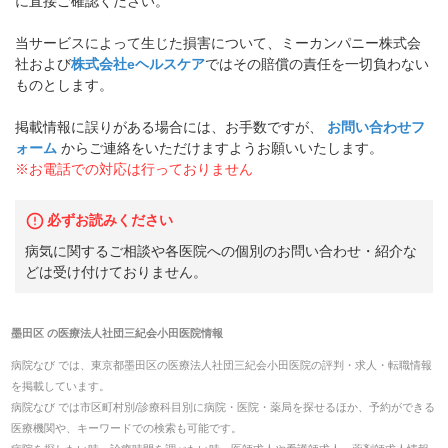
に直接ご確認ください。
当サービスによって生じた損害について、ミーカンパニー株式会
社および
株式会社eヘルスケア
ではその賠償の責任を一切負わない
ものとします。
掲載情報に誤りがある場合には、お手数ですが、
お問い合わせフ
ォーム
からご連絡をいただけますようお願いいたします。
※お電話での対応は行っておりません
必ずお読みください
病気に関するご相談や各医院への個別のお問い合わせ・紹介な
どは受け付けておりません。
墨田区
の
医療法人社団三紀会小田医院
情報
病院なび では、
東京都
墨田区
の
医療法人社団三紀会小田医院
の
評判・求人・転職
情報
を掲載しています。
病院なび では市区町村別/診療科目別に病院・医院・薬局を探せるほか、予約ができる
医療機関や、キーワードでの検索も可能です。