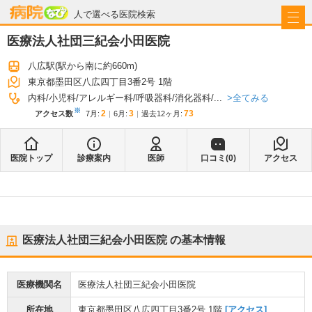
病院なび
人で選べる医院検索
医療法人社団三紀会小田医院
八広駅
(駅から
南に約660m
)
東京都墨田区八広四丁目3番2号 1階
全てみる
内科
小児科
アレルギー科
呼吸器科
消化器科
...
※
2
3
73
アクセス数
7月
:
6月
:
過去12ヶ月:
医院トップ
診療案内
医師
口コミ(
0
)
アクセス
医療法人社団三紀会小田医院
の基本情報
医療機関名
医療法人社団三紀会小田医院
所在地
東京都墨田区八広四丁目3番2号 1階
[アクセス]