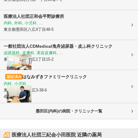
医療法人社団正和会
平野診療所
内科, 外科, 小児科, ...
東京都墨田区
八広4丁目48-5
一般社団法人CDMedical
曳舟泌尿器・皮ふ科クリニック
泌尿器科, 皮膚科, 美容皮膚科, ...
東京都墨田区
八広1丁目15-2
はなみずきファミリークリニック
認証済み
内科, 小児科
東京都墨田区
八広3-38-6
4階
墨田区(内科)の病院・クリニック一覧
医療法人社団三紀会小田医院
近隣の薬局