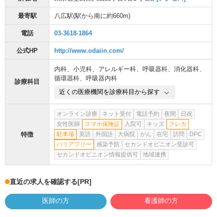
最寄駅
八広駅
(駅から
南に約660m
)
電話
03-3618-1864
公式HP
http://www.odaiin.com/
内科
、
小児科
、
アレルギー科
、
呼吸器科
、
消化器科
、
循環器科
、
呼吸器内科
診療科目
近くの医療機関を診療科目から探す
オンライン診療
ネット受付
電話予約
夜間
日祝
女性医師
スマホ保険証
入院可
キッズ
クレカ
特徴
駐車場
英語
外国語
大病院
がん
在宅
訪問
DPC
バリアフリー
感染予防
セカンドオピニオン受診可
セカンドオピニオン情報提供可
地域連携
直近の求人を確認する
[PR]
医師の方
看護師の方