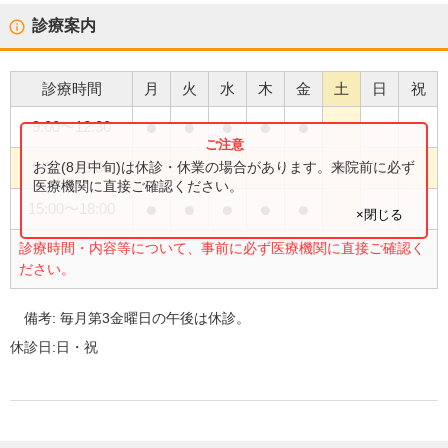
診療案内
診療時間
月
火
水
木
金
土
日
祝
●
●
●
●
●
9:00
〜
12:30
●
お盆(8月中旬)は休診・休業の場合があります。来院前に必ず
9:00
〜
13:00
医療機関に直接ご確認ください。
●
●
●
●
●
15:00
〜
18:00
×閉じる
診療時間・内容等について、事前に必ず医療機関に直接ご確認く
ださい。
備考:
毎月第3金曜日の午後は休診。
休診日:
日・祝