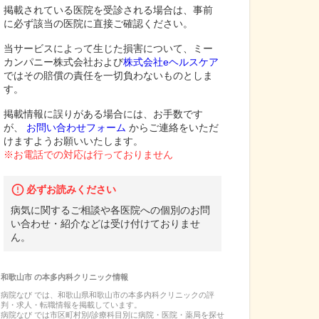
掲載されている医院を受診される場合は、事前
に必ず該当の医院に直接ご確認ください。
当サービスによって生じた損害について、ミー
カンパニー株式会社および
株式会社eヘルスケア
ではその賠償の責任を一切負わないものとしま
す。
掲載情報に誤りがある場合には、お手数です
が、
お問い合わせフォーム
からご連絡をいただ
けますようお願いいたします。
※お電話での対応は行っておりません
必ずお読みください
病気に関するご相談や各医院への個別のお問
い合わせ・紹介などは受け付けておりませ
ん。
和歌山市
の
本多内科クリニック
情報
病院なび では、
和歌山県
和歌山市
の
本多内科クリニック
の
評
判・求人・転職
情報を掲載しています。
病院なび では市区町村別/診療科目別に病院・医院・薬局を探せ