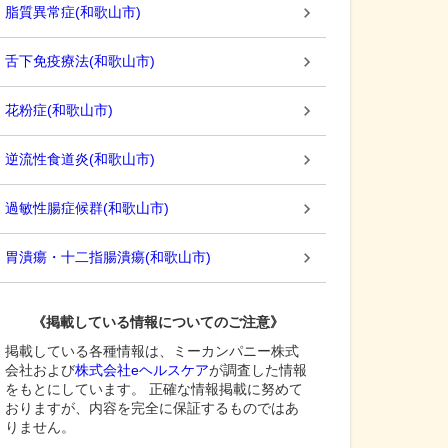
脂質異常症
(
和歌山市
)
舌下免疫療法
(
和歌山市
)
花粉症
(
和歌山市
)
逆流性食道炎
(
和歌山市
)
過敏性腸症候群
(
和歌山市
)
胃潰瘍・十二指腸潰瘍
(
和歌山市
)
《掲載している情報についてのご注意》
掲載している各種情報は、ミーカンパニー株式
会社および
株式会社eヘルスケア
が調査した情報
をもとにしています。 正確な情報掲載に努めて
おりますが、内容を完全に保証するものではあ
りません。