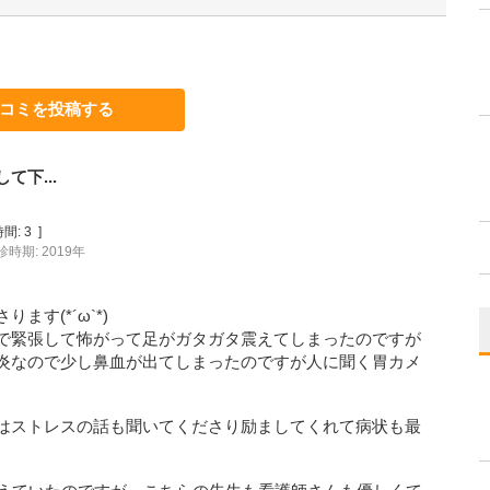
コミを投稿する
下...
間:
3
]
診時期: 2019年
す(*´ω`*)
で緊張して怖がって足がガタガタ震えてしまったのですが
炎なので少し鼻血が出てしまったのですが人に聞く胃カメ
はストレスの話も聞いてくださり励ましてくれて病状も最