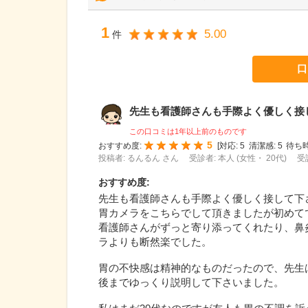
1
5.00
件
口
先生も看護師さんも手際よく優しく接して
この口コミは1年以上前のものです
5
おすすめ度:
[
対応:
5
清潔感:
5
待ち時
投稿者: るんるん さん
受診者: 本人 (女性・ 20代)
受
おすすめ度
:
先生も看護師さんも手際よく優しく接して下さりま
胃カメラをこちらでして頂きましたが初めて
看護師さんがずっと寄り添ってくれたり、鼻
ラよりも断然楽でした。
胃の不快感は精神的なものだったので、先生
後までゆっくり説明して下さいました。