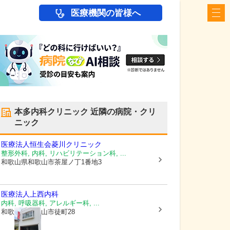
医療機関の皆様へ
本多内科クリニック
近隣の病院・クリ
ニック
医療法人恒生会菱川クリニック
整形外科, 内科, リハビリテーション科, ...
和歌山県和歌山市
茶屋ノ丁1番地3
医療法人
上西内科
内科, 呼吸器科, アレルギー科, ...
和歌山県和歌山市
徒町28