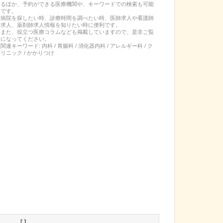
るほか、予約ができる医療機関や、キーワードでの検索も可能
です。
病院を探したい時、診療時間を調べたい時、医師求人や看護師
求人、薬剤師求人情報を知りたい時に便利です。
また、役立つ医療コラムなども掲載していますので、是非ご覧
になってください。
関連キーワード:
内科 / 胃腸科 / 消化器内科 / アレルギー科 / ク
リニック / かかりつけ