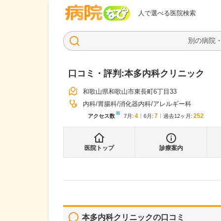
病院なび
人で選べる医院検索
口コミ・評判:
本多内科クリニック
和歌山県和歌山市東長町6丁目33
内科
胃腸科
消化器内科
アレルギー科
※
4
7
252
アクセス数
7月
:
6月
:
過去12ヶ月:
医院トップ
診療案内
本多内科クリニック
の口コミ