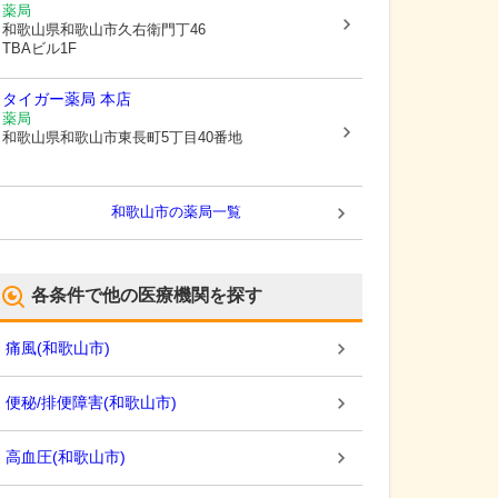
薬局
和歌山県和歌山市
久右衛門丁46
TBAビル1F
タイガー薬局 本店
薬局
和歌山県和歌山市
東長町5丁目40番地
和歌山市
の薬局一覧
各条件で他の医療機関を探す
痛風
(
和歌山市
)
便秘/排便障害
(
和歌山市
)
高血圧
(
和歌山市
)