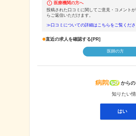
医療機関の方へ
投稿された口コミに関してご意見・コメントが
らご返信いただけます。
≫口コミについての詳細はこちらをご覧くださ
直近の求人を確認する
[PR]
医師の方
病院な
からの
知りたい情
はい