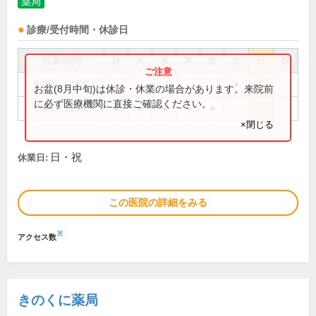
薬局
診療/受付時間・休診日
営業時間
月
火
水
木
金
土
日
祝
9:00～12:00
●
お盆(8月中旬)は休診・休業の場合があります。来院前
に必ず医療機関に直接ご確認ください。
9:00～19:00
●
●
●
●
●
×閉じる
日・祝
休業日:
この医院の詳細をみる
※
アクセス数
きのくに薬局