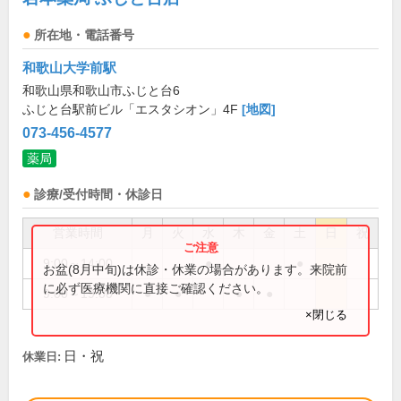
所在地・電話番号
和歌山大学前駅
和歌山県和歌山市ふじと台6
ふじと台駅前ビル「エスタシオン」4F
[地図]
073-456-4577
薬局
診療/受付時間・休診日
営業時間
月
火
水
木
金
土
日
祝
9:00～14:00
●
●
お盆(8月中旬)は休診・休業の場合があります。来院前
に必ず医療機関に直接ご確認ください。
9:00～19:00
●
●
●
●
×閉じる
日・祝
休業日: