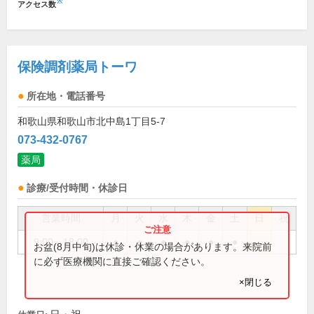
※
アクセス数
保険調剤薬局トーワ
所在地・電話番号
和歌山県和歌山市北中島1丁目5-7
073-432-0767
薬局
診療/受付時間・休診日
営業時間
月
火
水
木
金
土
日
祝
9:00～18:00
●
●
●
●
●
●
お盆(8月中旬)は休診・休業の場合があります。来院前
に必ず医療機関に直接ご確認ください。
×閉じる