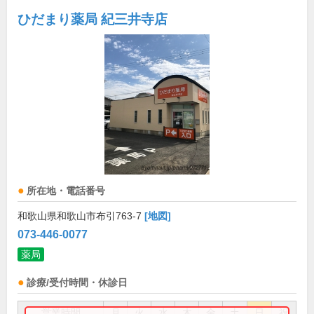
ひだまり薬局 紀三井寺店
所在地・電話番号
和歌山県和歌山市布引763-7
[地図]
073-446-0077
薬局
診療/受付時間・休診日
営業時間
月
火
水
木
金
土
日
祝