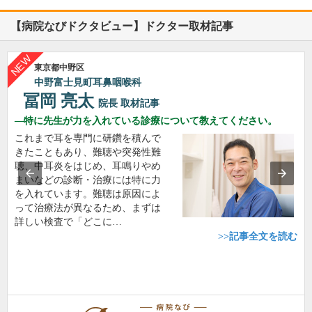
【病院なびドクタビュー】ドクター取材記事
東京都中野区
中野富士見町耳鼻咽喉科
冨岡 亮太
院長
取材記事
特に先生が力を入れている診療について教えてください。
これまで耳を専門に研鑽を積んで
きたこともあり、難聴や突発性難
聴、中耳炎をはじめ、耳鳴りやめ
まいなどの診断・治療には特に力
を入れています。難聴は原因によ
って治療法が異なるため、まずは
詳しい検査で「どこに…
>>記事全文を読む