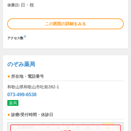
日・祝
休業日:
この医院の詳細をみる
※
アクセス数
のぞみ薬局
所在地・電話番号
和歌山県和歌山市吐前282-1
073-499-6538
薬局
診療/受付時間・休診日
営業時間
月
火
水
木
金
土
日
祝