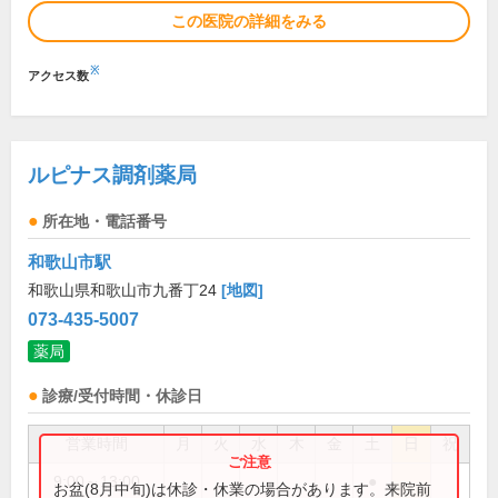
この医院の詳細をみる
※
アクセス数
ルピナス調剤薬局
所在地・電話番号
和歌山市駅
和歌山県和歌山市九番丁24
[地図]
073-435-5007
薬局
診療/受付時間・休診日
営業時間
月
火
水
木
金
土
日
祝
9:00～13:00
●
お盆(8月中旬)は休診・休業の場合があります。来院前