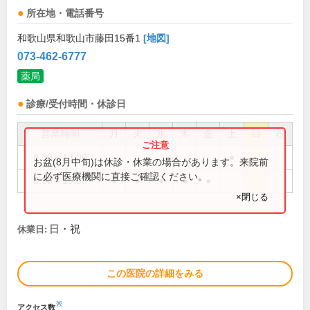
所在地・電話番号
和歌山県和歌山市藤田15番1
[地図]
073-462-6777
薬局
診療/受付時間・休診日
営業時間
月
火
水
木
金
土
日
祝
8:30～13:00
●
お盆(8月中旬)は休診・休業の場合があります。来院前
に必ず医療機関に直接ご確認ください。
8:30～19:00
●
●
●
●
●
×閉じる
日・祝
休業日:
この医院の詳細をみる
※
アクセス数