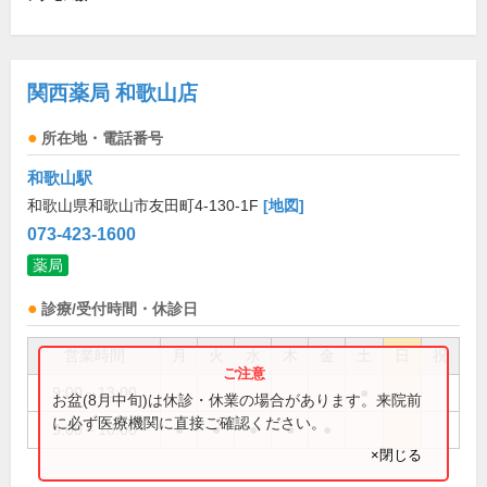
関西薬局 和歌山店
所在地・電話番号
和歌山駅
和歌山県和歌山市友田町4-130-1F
[地図]
073-423-1600
薬局
診療/受付時間・休診日
営業時間
月
火
水
木
金
土
日
祝
9:00～13:00
●
お盆(8月中旬)は休診・休業の場合があります。来院前
に必ず医療機関に直接ご確認ください。
9:00～18:00
●
●
●
●
●
×閉じる