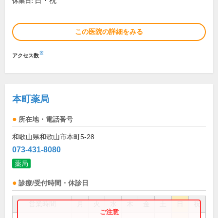
日・祝
休業日:
この医院の詳細をみる
※
アクセス数
本町薬局
所在地・電話番号
和歌山県和歌山市本町5-28
073-431-8080
薬局
診療/受付時間・休診日
営業時間
月
火
水
木
金
土
日
祝