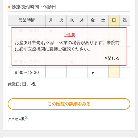
診療/受付時間・休診日
営業時間
月
火
水
木
金
土
日
祝
7:30～18:30
●
8:30～13:00
●
●
お盆(8月中旬)は休診・休業の場合があります。来院前
に必ず医療機関に直接ご確認ください。
8:30～17:00
●
×閉じる
8:30～18:30
●
8:30～19:30
●
日、祝
休業日:
この医院の詳細をみる
※
アクセス数