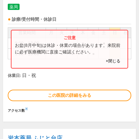
薬局
診療/受付時間・休診日
営業時間
月
火
水
木
金
土
日
祝
9:00～13:00
●
●
お盆(8月中旬)は休診・休業の場合があります。来院前
に必ず医療機関に直接ご確認ください。
9:00～19:00
●
●
●
●
×閉じる
日・祝
休業日:
この医院の詳細をみる
※
アクセス数
岩本薬局 ふじと台店