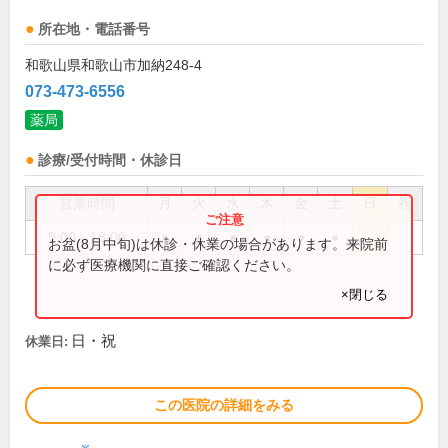
所在地・電話番号
和歌山県和歌山市加納248-4
073-473-6556
薬局
診療/受付時間・休診日
営業時間
月
火
水
木
金
土
日
祝
9:00～18:00
●
●
●
●
●
●
お盆(8月中旬)は休診・休業の場合があります。来院前
に必ず医療機関に直接ご確認ください。
×閉じる
日・祝
休業日:
この医院の詳細をみる