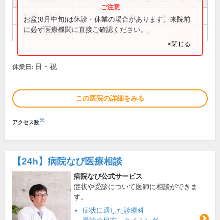
9:00～13:00
●
●
お盆(8月中旬)は休診・休業の場合があります。来院前
に必ず医療機関に直接ご確認ください。
9:00～19:00
●
●
●
●
×閉じる
日・祝
休業日:
この医院の詳細をみる
※
アクセス数
【24h】
病院なび医療相談
病院なび公式サービス
症状や受診について医師に相談ができま
す。
症状に適した診療科