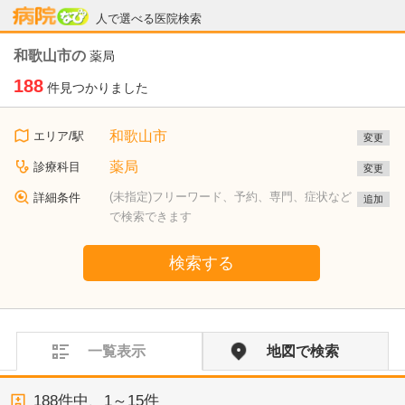
病院なび
人で選べる医院検索
和歌山市の
薬局
188
件見つかりました
和歌山市
エリア/駅
変更
薬局
診療科目
変更
(未指定)フリーワード、予約、専門、症状など
詳細条件
追加
で検索できます
検索する
一覧表示
地図で検索
188
件中、
1～15件