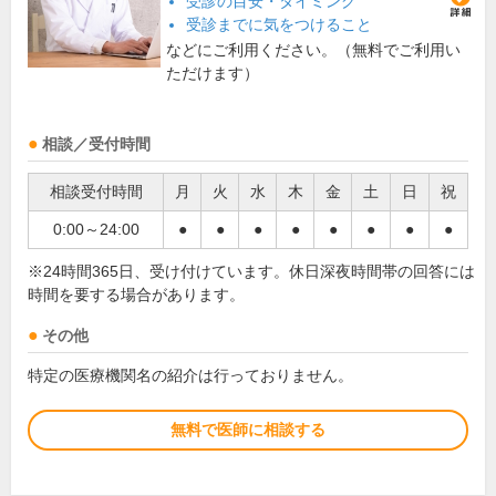
受診の目安・タイミング
受診までに気をつけること
などにご利用ください。（無料でご利用い
ただけます）
相談／受付時間
相談受付時間
月
火
水
木
金
土
日
祝
0:00～24:00
●
●
●
●
●
●
●
●
※24時間365日、受け付けています。休日深夜時間帯の回答には
時間を要する場合があります。
その他
特定の医療機関名の紹介は行っておりません。
無料で医師に相談する