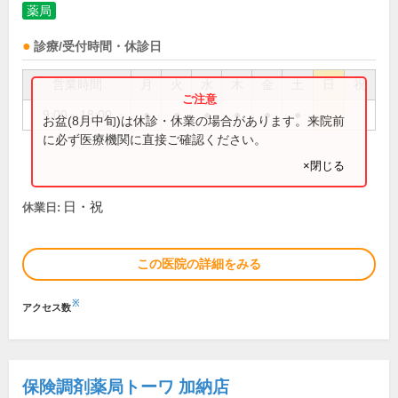
薬局
診療/受付時間・休診日
営業時間
月
火
水
木
金
土
日
祝
9:00～18:00
●
●
●
●
●
●
お盆(8月中旬)は休診・休業の場合があります。来院前
に必ず医療機関に直接ご確認ください。
×閉じる
日・祝
休業日:
この医院の詳細をみる
※
アクセス数
保険調剤薬局トーワ 加納店