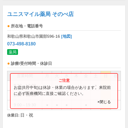
ユニスマイル薬局 そのべ店
所在地・電話番号
和歌山県和歌山市園部596-16
[地図]
073-498-8180
薬局
診療/受付時間・休診日
営業時間
月
火
水
木
金
土
日
祝
8:30～12:30
●
お盆(8月中旬)は休診・休業の場合があります。来院前
に必ず医療機関に直接ご確認ください。
8:30～16:30
●
×閉じる
9:00～19:30
●
●
●
●
日・祝
休業日: