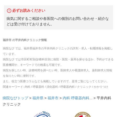
必ずお読みください
病気に関するご相談や各医院への個別のお問い合わせ・紹介な
どは受け付けておりません。
福井市
の
平井内科クリニック
情報
病院なび では、
福井県
福井市
の
平井内科クリニック
の
評判・求人・転職
情報を掲載し
ています。
病院なび では市区町村別/診療科目別に病院・医院・薬局を探せるほか、予約ができる
医療機関や、キーワードでの検索も可能です。
病院を探したい時、診療時間を調べたい時、医師求人や看護師求人、薬剤師求人情報
を知りたい時に便利です。
また、役立つ医療コラムなども掲載していますので、是非ご覧になってください。
関連キーワード:
内科 / 呼吸器科 / 消化器科 / 呼吸器内科 / クリニック / かかりつけ
病院なびトップ
>
福井県
>
福井市
>
内科
呼吸器内科
... >
平井内科
クリニック