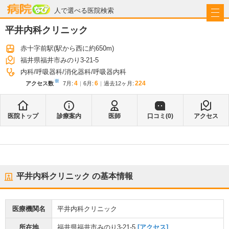
病院なび
人で選べる医院検索
平井内科クリニック
赤十字前駅
(駅から
西に約650m
)
福井県福井市みのり3-21-5
内科
呼吸器科
消化器科
呼吸器内科
※
4
6
224
アクセス数
7月
:
6月
:
過去12ヶ月:
医院トップ
診療案内
医師
口コミ(
0
)
アクセス
平井内科クリニック
の基本情報
医療機関名
平井内科クリニック
所在地
福井県福井市みのり3-21-5
[アクセス]