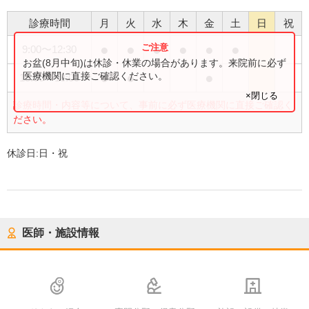
診療時間
月
火
水
木
金
土
日
祝
●
●
●
●
●
●
9:00
〜
12:30
お盆(8月中旬)は休診・休業の場合があります。来院前に必ず
●
●
●
医療機関に直接ご確認ください。
15:00
〜
18:00
×閉じる
診療時間・内容等について、事前に必ず医療機関に直接ご確認く
ださい。
休診日:
日・祝
医師・施設情報