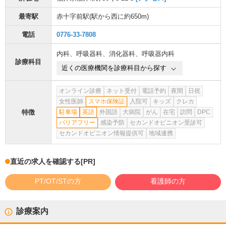
最寄駅
赤十字前駅
(駅から
西に約650m
)
電話
0776-33-7808
内科
、
呼吸器科
、
消化器科
、
呼吸器内科
診療科目
近くの医療機関を診療科目から探す
オンライン診療
ネット受付
電話予約
夜間
日祝
女性医師
スマホ保険証
入院可
キッズ
クレカ
特徴
駐車場
英語
外国語
大病院
がん
在宅
訪問
DPC
バリアフリー
感染予防
セカンドオピニオン受診可
セカンドオピニオン情報提供可
地域連携
直近の求人を確認する
[PR]
PT/OT/STの方
看護師の方
診療案内