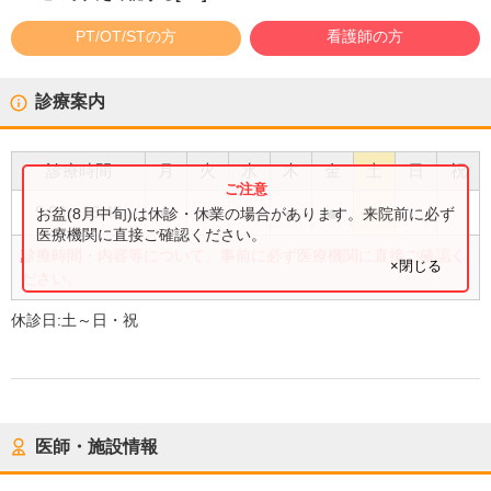
PT/OT/STの方
看護師の方
診療案内
診療時間
月
火
水
木
金
土
日
祝
●
●
●
●
●
9:00
〜
16:45
お盆(8月中旬)は休診・休業の場合があります。来院前に必ず
医療機関に直接ご確認ください。
診療時間・内容等について、事前に必ず医療機関に直接ご確認く
×閉じる
ださい。
休診日:
土～日・祝
医師・施設情報