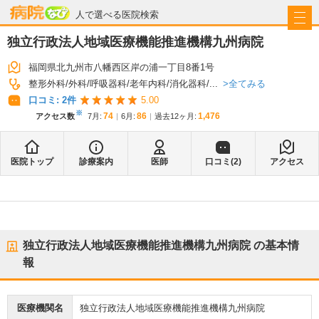
病院なび
人で選べる医院検索
独立行政法人地域医療機能推進機構九州病院
福岡県北九州市八幡西区岸の浦一丁目8番1号
全てみる
整形外科
外科
呼吸器科
老年内科
消化器科
...
口コミ:
2
件
5.00
※
74
86
1,476
アクセス数
7月
:
6月
:
過去12ヶ月:
医院トップ
診療案内
医師
口コミ(
2
)
アクセス
独立行政法人地域医療機能推進機構九州病院
の基本情
報
医療機関名
独立行政法人地域医療機能推進機構九州病院