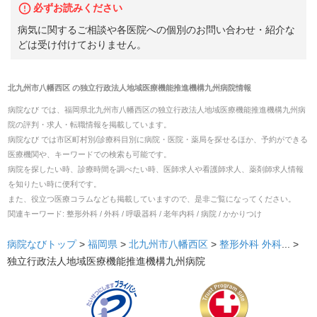
必ずお読みください
病気に関するご相談や各医院への個別のお問い合わせ・紹介な
どは受け付けておりません。
北九州市八幡西区
の
独立行政法人地域医療機能推進機構九州病院
情報
病院なび では、
福岡県
北九州市八幡西区
の
独立行政法人地域医療機能推進機構九州病
院
の
評判・求人・転職
情報を掲載しています。
病院なび では市区町村別/診療科目別に病院・医院・薬局を探せるほか、予約ができる
医療機関や、キーワードでの検索も可能です。
病院を探したい時、診療時間を調べたい時、医師求人や看護師求人、薬剤師求人情報
を知りたい時に便利です。
また、役立つ医療コラムなども掲載していますので、是非ご覧になってください。
関連キーワード:
整形外科 / 外科 / 呼吸器科 / 老年内科 / 病院 / かかりつけ
病院なびトップ
>
福岡県
>
北九州市八幡西区
>
整形外科
外科
... >
独立行政法人地域医療機能推進機構九州病院