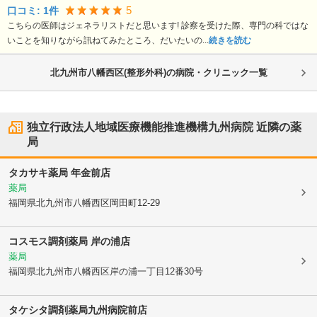
5
口コミ:
1
件
こちらの医師はジェネラリストだと思います! 診察を受けた際、専門の科ではな
いことを知りながら訊ねてみたところ、だいたいの...
続きを読む
北九州市八幡西区(整形外科)の病院・クリニック一覧
独立行政法人地域医療機能推進機構九州病院
近隣の薬
局
タカサキ薬局 年金前店
薬局
福岡県北九州市八幡西区
岡田町12-29
コスモス調剤薬局 岸の浦店
薬局
福岡県北九州市八幡西区
岸の浦一丁目12番30号
タケシタ調剤薬局九州病院前店