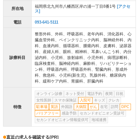
福岡県北九州市八幡西区岸の浦一丁目8番1号
[アクセ
所在地
ス]
電話
093-641-5111
整形外科
、
外科
、
呼吸器科
、
老年内科
、
消化器科
、
心
臓血管外科
、
ペインクリニック内科
、
脳神経外科
、
内
科
、
血液内科
、
循環器科
、
腫瘍内科
、
皮膚科
、
泌尿器
科
、
産婦人科
、
眼科
、
精神科
、
耳鼻いんこう科
、
内分
診療科目
泌内科
、
小児科
、
放射線科
、
小児外科
、
病理診断科
、
臨床検査科
、
脳神経内科
、
麻酔科
、
リハビリテーショ
ン科
、
呼吸器内科
、
呼吸器外科
、
腎臓内科
、
形成外
科
、
救急科
、
小児科(新生児)
、
乳腺外科
、
糖尿病内
科
、
緩和ケア内科
、
胃腸科
、
肝臓内科
オンライン診療
ネット受付
電話予約
夜間
日祝
女性医師
スマホ保険証
入院可
キッズ
クレカ
特徴
駐車場
英語
外国語
大病院
がん
在宅
訪問
DPC
バリアフリー
感染予防
セカンドオピニオン受診可
セカンドオピニオン情報提供可
地域連携
直近の求人を確認する
[PR]