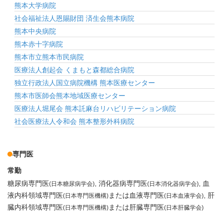
熊本大学病院
社会福祉法人恩賜財団 済生会熊本病院
熊本中央病院
熊本赤十字病院
熊本市立熊本市民病院
医療法人創起会 くまもと森都総合病院
独立行政法人国立病院機構 熊本医療センター
熊本市医師会熊本地域医療センター
医療法人堀尾会 熊本託麻台リハビリテーション病院
社会医療法人令和会 熊本整形外科病院
専門医
常勤
糖尿病専門医
消化器病専門医
血
(日本糖尿病学会)
(日本消化器病学会)
液内科領域専門医
または血液専門医
肝
(日本専門医機構)
(日本血液学会)
臓内科領域専門医
または肝臓専門医
(日本専門医機構)
(日本肝臓学会)