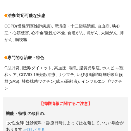
治療/対応可能な疾患
COPD(慢性閉塞性肺疾患)
胃潰瘍・十二指腸潰瘍
白血病
狭心
症・心筋梗塞
心不全/慢性心不全
食道がん
胃がん
大腸がん
肺
がん
脳梗塞
専門的な治療・特色
C型肝炎
肥満/ダイエット
高血圧
喘息
脂質異常症
ホスピス/緩
和ケア
COVID-19検査/治療
リウマチ
いびき/睡眠時無呼吸症候
群(SAS)
肺炎球菌ワクチン(成人/高齢者)
インフルエンザワクチ
ン
【掲載情報に関するご注意】
機能・特徴
の項目の、
女性医師
は診療科・診療日時によっては在籍していない場合が
あります
詳しく見る