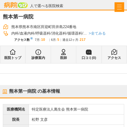
病院なび
人で選べる医院検索
熊本第一病院
熊本県熊本市南区田迎町田井島224番地
全てみる
内科
血液内科
呼吸器科
消化器科
循環器科
...
※
10
5
217
アクセス数
7月
:
6月
:
過去12ヶ月:
医院トップ
診療案内
医師
口コミ(
0
)
アクセス
熊本第一病院
の基本情報
医療機関名
特定医療法人萬生会 熊本第一病院
院長
松野 文彦