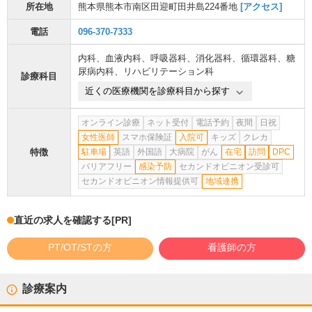
所在地
熊本県熊本市南区田迎町田井島224番地
[アクセス]
電話
096-370-7333
内科
、
血液内科
、
呼吸器科
、
消化器科
、
循環器科
、
糖
尿病内科
、
リハビリテーション科
診療科目
近くの医療機関を診療科目から探す
オンライン診療
ネット受付
電話予約
夜間
日祝
女性医師
スマホ保険証
入院可
キッズ
クレカ
特徴
駐車場
英語
外国語
大病院
がん
在宅
訪問
DPC
バリアフリー
感染予防
セカンドオピニオン受診可
セカンドオピニオン情報提供可
地域連携
直近の求人を確認する
[PR]
PT/OT/STの方
看護師の方
診療案内