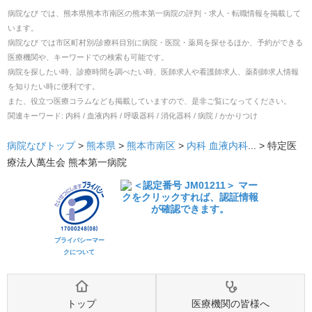
病院なび では、
熊本県
熊本市南区
の
熊本第一病院
の
評判・求人・転職
情報を掲載して
います。
病院なび では市区町村別/診療科目別に病院・医院・薬局を探せるほか、予約ができる
医療機関や、キーワードでの検索も可能です。
病院を探したい時、診療時間を調べたい時、医師求人や看護師求人、薬剤師求人情報
を知りたい時に便利です。
また、役立つ医療コラムなども掲載していますので、是非ご覧になってください。
関連キーワード:
内科 / 血液内科 / 呼吸器科 / 消化器科 / 病院 / かかりつけ
病院なびトップ
>
熊本県
>
熊本市南区
>
内科
血液内科
... >
特定医
療法人萬生会 熊本第一病院
プライバシーマー
クについて
トップ
医療機関の皆様へ