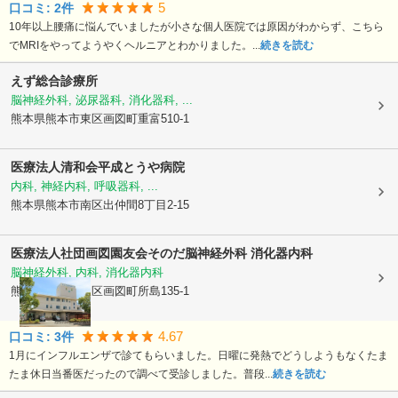
5
口コミ:
2
件
10年以上腰痛に悩んでいましたが小さな個人医院では原因がわからず、こちら
でMRIをやってようやくヘルニアとわかりました。...
続きを読む
えず総合診療所
脳神経外科, 泌尿器科, 消化器科, ...
熊本県熊本市東区
画図町重富510-1
医療法人清和会
平成とうや病院
内科, 神経内科, 呼吸器科, ...
熊本県熊本市南区
出仲間8丁目2-15
医療法人社団画図園友会
そのだ脳神経外科 消化器内科
脳神経外科, 内科, 消化器内科
熊本県熊本市東区
画図町所島135-1
4.67
口コミ:
3
件
1月にインフルエンザで診てもらいました。日曜に発熱でどうしようもなくたま
たま休日当番医だったので調べて受診しました。普段...
続きを読む