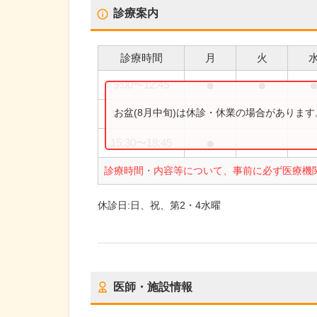
診療案内
診療時間
月
火
●
●
9:00
〜
12:45
●
お盆(8月中旬)は休診・休業の場合がありま
15:30
〜
18:00
●
15:30
〜
18:45
診療時間・内容等について、事前に必ず医療機
休診日:
日、祝、第2・4水曜
医師・施設情報