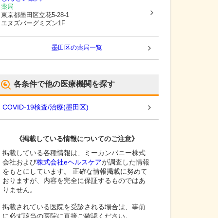
薬局
東京都墨田区
立花5-28-1
エヌズバーグミズン1F
墨田区
の薬局一覧
各条件で他の医療機関を探す
COVID-19検査/治療
(
墨田区
)
《掲載している情報についてのご注意》
掲載している各種情報は、ミーカンパニー株式
会社および
株式会社eヘルスケア
が調査した情報
をもとにしています。 正確な情報掲載に努めて
おりますが、内容を完全に保証するものではあ
りません。
掲載されている医院を受診される場合は、事前
に必ず該当の医院に直接ご確認ください。