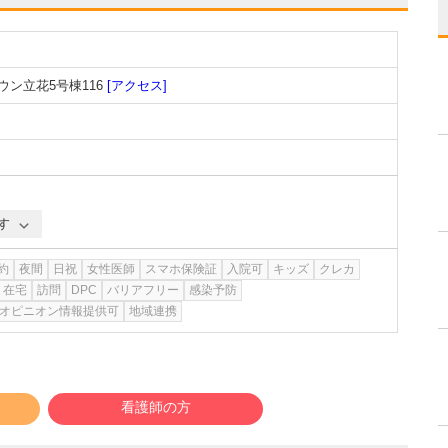
ウン立花5号棟116
[アクセス]
す
約
夜間
日祝
女性医師
スマホ保険証
入院可
キッズ
クレカ
在宅
訪問
DPC
バリアフリー
感染予防
オピニオン情報提供可
地域連携
看護師の方