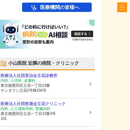
医療機関の皆様へ
小山医院
近隣の病院・クリニック
医療法人社団英治会立花診療所
内科, 小児科, 皮膚科, ...
東京都墨田区
立花一丁目23番
サンタウン立花2号棟104号
医療法人社団慈晟会立花クリニック
内科, 人工透析内科, 腎臓内科
東京都墨田区
立花一丁目23番3号
101