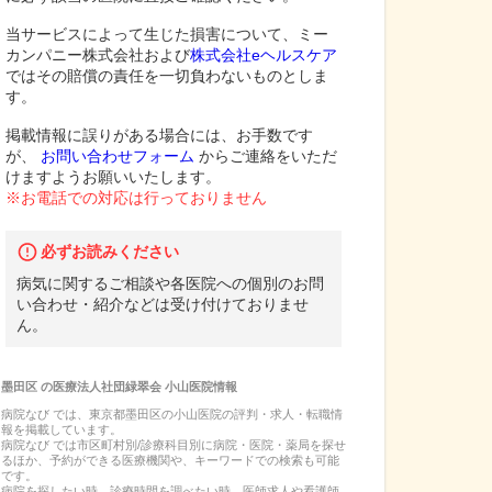
当サービスによって生じた損害について、ミー
カンパニー株式会社および
株式会社eヘルスケア
ではその賠償の責任を一切負わないものとしま
す。
掲載情報に誤りがある場合には、お手数です
が、
お問い合わせフォーム
からご連絡をいただ
けますようお願いいたします。
※お電話での対応は行っておりません
必ずお読みください
病気に関するご相談や各医院への個別のお問
い合わせ・紹介などは受け付けておりませ
ん。
墨田区
の
医療法人社団緑翠会 小山医院
情報
病院なび では、
東京都
墨田区
の
小山医院
の
評判・求人・転職
情
報を掲載しています。
病院なび では市区町村別/診療科目別に病院・医院・薬局を探せ
るほか、予約ができる医療機関や、キーワードでの検索も可能
です。
病院を探したい時、診療時間を調べたい時、医師求人や看護師