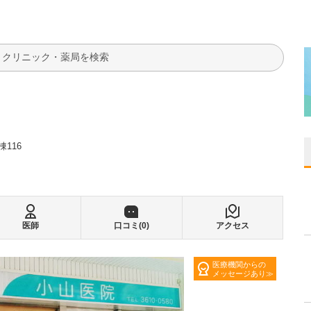
検索
116
医師
口コミ(
0
)
アクセス
医療機関からの
メッセージあり