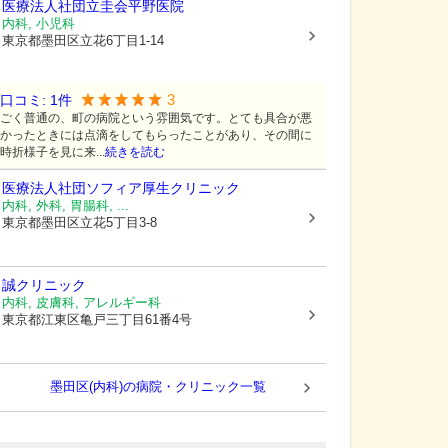
医療法人社団立圭会
平野医院
内科, 小児科
東京都墨田区
立花6丁目1-14
3
口コミ:
1
件
ごく普通の、町の病院という雰囲気です。とても具合が悪
かったときには点滴をしてもらったことがあり、その間に
時折様子を見に来...
続きを読む
医療法人社団ソフィア
厚生クリニック
内科, 外科, 胃腸科, ...
東京都墨田区
立花5丁目3-8
誠クリニック
内科, 皮膚科, アレルギー科
東京都江東区
亀戸三丁目61番4号
墨田区(内科)の病院・クリニック一覧