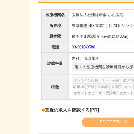
医療機関名
医療法人社団緑翠会 小山医院
所在地
東京都墨田区立花1丁目23-5 サンタ
最寄駅
東あずま駅
(駅から
南西に約80m
)
電話
03-3610-0580
内科
、
循環器科
診療科目
近くの医療機関を診療科目から探
オンライン診療
ネット受付
電話予
特徴
駐車場
英語
外国語
大病院
がん
セカンドオピニオン受診可
セカンド
直近の求人を確認する
[PR]
PT/OT/STの方