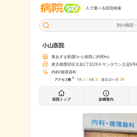
病院なび
人で選べる医院検索
小山医院
東あずま駅
(駅から
南西に約80m
)
東京都墨田区立花1丁目23-5 サンタウン立花5号棟
内科
循環器科
※
1
2
39
アクセス数
7月
:
6月
:
過去12ヶ月:
医院トップ
診療案内