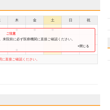
水
木
金
土
日
祝
●
●
●
●
●
す。来院前に必ず医療機関に直接ご確認ください。
×閉じる
●
関に直接ご確認ください。