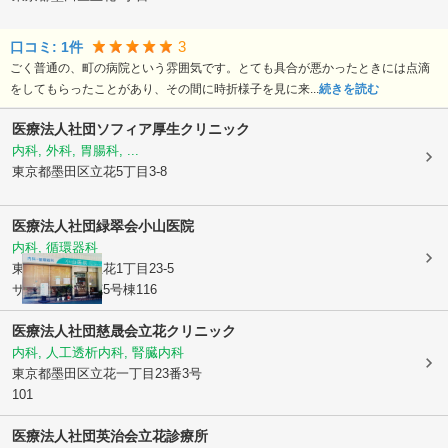
3
口コミ:
1
件
ごく普通の、町の病院という雰囲気です。とても具合が悪かったときには点滴
をしてもらったことがあり、その間に時折様子を見に来...
続きを読む
医療法人社団ソフィア
厚生クリニック
内科, 外科, 胃腸科, ...
東京都墨田区
立花5丁目3-8
医療法人社団緑翠会
小山医院
内科, 循環器科
東京都墨田区
立花1丁目23-5
サンタウン立花5号棟116
医療法人社団慈晟会立花クリニック
内科, 人工透析内科, 腎臓内科
東京都墨田区
立花一丁目23番3号
101
医療法人社団英治会立花診療所