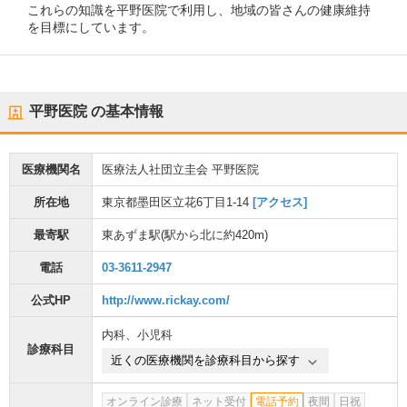
これらの知識を平野医院で利用し、地域の皆さんの健康維持
を目標にしています。
平野医院
の基本情報
医療機関名
医療法人社団立圭会 平野医院
所在地
東京都墨田区立花6丁目1-14
[アクセス]
最寄駅
東あずま駅
(駅から
北に約420m
)
電話
03-3611-2947
公式HP
http://www.rickay.com/
内科
、
小児科
診療科目
近くの医療機関を診療科目から探す
オンライン診療
ネット受付
電話予約
夜間
日祝