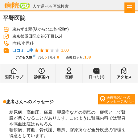
病院なび
人で選べる医院検索
平野医院
東あずま駅
(駅から
北に約420m
)
東京都墨田区立花6丁目1-14
内科
小児科
口コミ:
1
件
3.00
※
5
8
138
アクセス数
7月
:
6月
:
過去12ヶ月:
医院トップ
診療案内
医師
口コミ(
1
)
アクセス
医療機関からの
患者さんへのメッセージ
メッセージあり
糖尿病、高血圧、痛風、膠原病などの病気の一症状として腎
臓が悪くなることがあります。このように腎臓内科では腎炎
や高血圧症はもちろん
糖尿病、貧血、骨代謝、痛風、膠原病など全身疾患の管理を
得意としています。