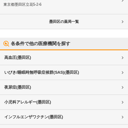
東京都墨田区
立花5-2-6
墨田区
の薬局一覧
各条件で他の医療機関を探す
高血圧
(
墨田区
)
いびき/睡眠時無呼吸症候群(SAS)
(
墨田区
)
夜尿症
(
墨田区
)
小児科アレルギー
(
墨田区
)
インフルエンザワクチン
(
墨田区
)