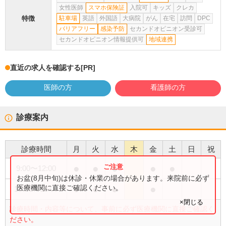
女性医師
スマホ保険証
入院可
キッズ
クレカ
特徴
駐車場
英語
外国語
大病院
がん
在宅
訪問
DPC
バリアフリー
感染予防
セカンドオピニオン受診可
セカンドオピニオン情報提供可
地域連携
直近の求人を確認する
[PR]
医師の方
看護師の方
診療案内
診療時間
月
火
水
木
金
土
日
祝
●
●
●
●
●
9:00
〜
12:00
お盆(8月中旬)は休診・休業の場合があります。来院前に必ず
●
●
●
●
医療機関に直接ご確認ください。
15:00
〜
18:00
×閉じる
診療時間・内容等について、事前に必ず医療機関に直接ご確認く
ださい。