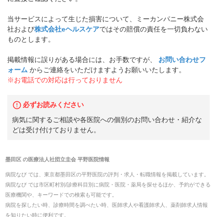
当サービスによって生じた損害について、ミーカンパニー株式会
社および
株式会社eヘルスケア
ではその賠償の責任を一切負わない
ものとします。
掲載情報に誤りがある場合には、お手数ですが、
お問い合わせフ
ォーム
からご連絡をいただけますようお願いいたします。
※お電話での対応は行っておりません
必ずお読みください
病気に関するご相談や各医院への個別のお問い合わせ・紹介な
どは受け付けておりません。
墨田区
の
医療法人社団立圭会 平野医院
情報
病院なび では、
東京都
墨田区
の
平野医院
の
評判・求人・転職
情報を掲載しています。
病院なび では市区町村別/診療科目別に病院・医院・薬局を探せるほか、予約ができる
医療機関や、キーワードでの検索も可能です。
病院を探したい時、診療時間を調べたい時、医師求人や看護師求人、薬剤師求人情報
を知りたい時に便利です。