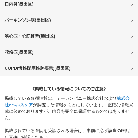
口内炎
(
墨田区
)
パーキンソン病
(
墨田区
)
狭心症・心筋梗塞
(
墨田区
)
花粉症
(
墨田区
)
COPD(慢性閉塞性肺疾患)
(
墨田区
)
《掲載している情報についてのご注意》
掲載している各種情報は、ミーカンパニー株式会社および
株式会
社eヘルスケア
が調査した情報をもとにしています。 正確な情報掲
載に努めておりますが、内容を完全に保証するものではありませ
ん。
掲載されている医院を受診される場合は、事前に必ず該当の医院
に直接ご確認ください。