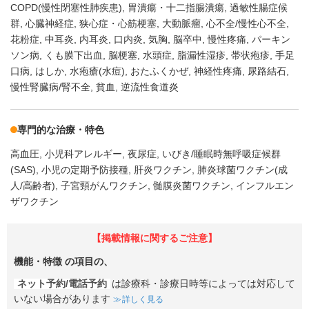
COPD(慢性閉塞性肺疾患)
胃潰瘍・十二指腸潰瘍
過敏性腸症候
群
心臓神経症
狭心症・心筋梗塞
大動脈瘤
心不全/慢性心不全
花粉症
中耳炎
内耳炎
口内炎
気胸
脳卒中
慢性疼痛
パーキン
ソン病
くも膜下出血
脳梗塞
水頭症
脂漏性湿疹
帯状疱疹
手足
口病
はしか
水疱瘡(水痘)
おたふくかぜ
神経性疼痛
尿路結石
慢性腎臓病/腎不全
貧血
逆流性食道炎
専門的な治療・特色
高血圧
小児科アレルギー
夜尿症
いびき/睡眠時無呼吸症候群
(SAS)
小児の定期予防接種
肝炎ワクチン
肺炎球菌ワクチン(成
人/高齢者)
子宮頸がんワクチン
髄膜炎菌ワクチン
インフルエン
ザワクチン
【掲載情報に関するご注意】
機能・特徴
の項目の、
ネット予約/電話予約
は診療科・診療日時等によっては対応して
いない場合があります
詳しく見る