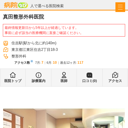
病院なび
人で選べる医院検索
真田整形外科医院
最終情報更新日から5年以上が経過しています。
事前に必ず該当の医療機関に直接ご確認ください。
住吉駅
(駅から
北に約140m
)
東京都江東区住吉2丁目18-3
整形外科
※
7
10
117
アクセス数
7月
:
6月
:
過去12ヶ月:
医院トップ
診療案内
医師
口コミ(
0
)
アクセス