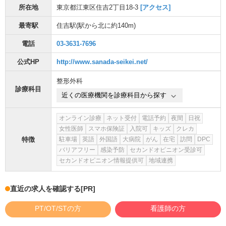
所在地
東京都江東区住吉2丁目18-3
[アクセス]
最寄駅
住吉駅
(駅から
北に約140m
)
電話
03-3631-7696
公式HP
http://www.sanada-seikei.net/
整形外科
診療科目
近くの医療機関を診療科目から探す
オンライン診療
ネット受付
電話予約
夜間
日祝
女性医師
スマホ保険証
入院可
キッズ
クレカ
特徴
駐車場
英語
外国語
大病院
がん
在宅
訪問
DPC
バリアフリー
感染予防
セカンドオピニオン受診可
セカンドオピニオン情報提供可
地域連携
直近の求人を確認する
[PR]
PT/OT/STの方
看護師の方