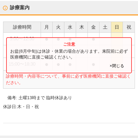
診療案内
診療時間
月
火
水
木
金
土
日
祝
●
●
●
●
9:00
〜
12:30
●
お盆(8月中旬)は休診・休業の場合があります。来院前に必ず
9:00
〜
13:00
医療機関に直接ご確認ください。
●
●
●
●
15:00
〜
18:30
×閉じる
診療時間・内容等について、事前に必ず医療機関に直接ご確認く
ださい。
備考:
土曜13時まで 臨時休診あり
休診日:
木・日・祝