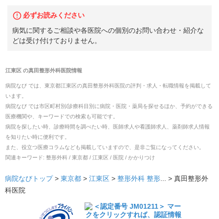
必ずお読みください
病気に関するご相談や各医院への個別のお問い合わせ・紹介な
どは受け付けておりません。
江東区
の
真田整形外科医院
情報
病院なび では、
東京都
江東区
の
真田整形外科医院
の
評判・求人・転職
情報を掲載して
います。
病院なび では市区町村別/診療科目別に病院・医院・薬局を探せるほか、予約ができる
医療機関や、キーワードでの検索も可能です。
病院を探したい時、診療時間を調べたい時、医師求人や看護師求人、薬剤師求人情報
を知りたい時に便利です。
また、役立つ医療コラムなども掲載していますので、是非ご覧になってください。
関連キーワード:
整形外科 / 東京都 / 江東区 / 医院 / かかりつけ
病院なびトップ
>
東京都
>
江東区
>
整形外科
整形
... >
真田整形外
科医院