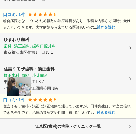
5
口コミ:
1
件
総合病院となっているため複数の診療科目があり、眼科や内科など同時に受け
ることができます。大学病院から来ている医師もいるの...
続きを読む
ひまわり歯科
歯科, 矯正歯科, 歯科口腔外科
東京都江東区
住吉1丁目19-1
住吉ミモザ歯科・矯正歯科
矯正歯科, 歯科, 小児歯科
東京都江東区
猿江1-3-7
パークノヴァ猿江恩賜公園 1階
5
口コミ:
1
件
住吉ミモザ歯科・矯正に矯正治療で通っていますが、田仲先生は、本当に信頼
できる先生です。治療の進め方や期間、費用についても...
続きを読む
江東区(歯科)の病院・クリニック一覧