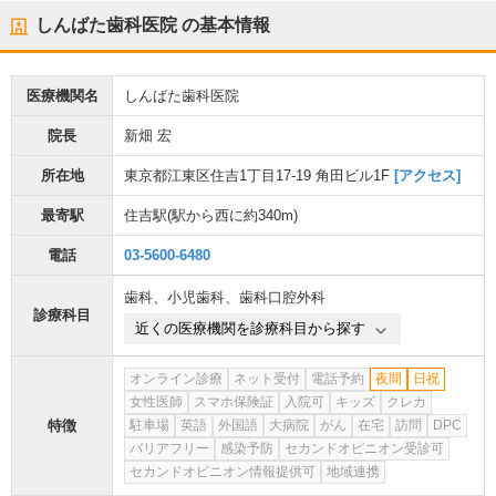
しんばた歯科医院
の基本情報
医療機関名
しんばた歯科医院
院長
新畑 宏
所在地
東京都江東区住吉1丁目17-19 角田ビル1F
[アクセス]
最寄駅
住吉駅
(駅から
西に約340m
)
電話
03-5600-6480
歯科
、
小児歯科
、
歯科口腔外科
診療科目
近くの医療機関を診療科目から探す
オンライン診療
ネット受付
電話予約
夜間
日祝
女性医師
スマホ保険証
入院可
キッズ
クレカ
特徴
駐車場
英語
外国語
大病院
がん
在宅
訪問
DPC
バリアフリー
感染予防
セカンドオピニオン受診可
セカンドオピニオン情報提供可
地域連携