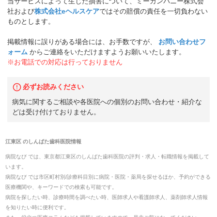
当サービスによって生じた損害について、ミーカンパニー株式会
社および
株式会社eヘルスケア
ではその賠償の責任を一切負わない
ものとします。
掲載情報に誤りがある場合には、お手数ですが、
お問い合わせフ
ォーム
からご連絡をいただけますようお願いいたします。
※お電話での対応は行っておりません
必ずお読みください
病気に関するご相談や各医院への個別のお問い合わせ・紹介な
どは受け付けておりません。
江東区
の
しんばた歯科医院
情報
病院なび では、
東京都
江東区
の
しんばた歯科医院
の
評判・求人・転職
情報を掲載して
います。
病院なび では市区町村別/診療科目別に病院・医院・薬局を探せるほか、予約ができる
医療機関や、キーワードでの検索も可能です。
病院を探したい時、診療時間を調べたい時、医師求人や看護師求人、薬剤師求人情報
を知りたい時に便利です。