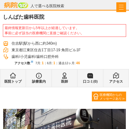
病院なび
人で選べる医院検索
しんばた歯科医院
最終情報更新日から5年以上が経過しています。
事前に必ず該当の医療機関に直接ご確認ください。
住吉駅
(駅から
西に約340m
)
東京都江東区住吉1丁目17-19 角田ビル1F
歯科
小児歯科
歯科口腔外科
※
1
1
46
アクセス数
7月
:
6月
:
過去12ヶ月:
医院トップ
診療案内
医師
口コミ(
0
)
アクセス
医療機関からの
メッセージあり