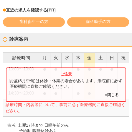
直近の求人を確認する
[PR]
歯科衛生士の方
歯科助手の方
診療案内
診療時間
月
火
水
木
金
土
日
祝
●
●
●
●
●
●
10:00
〜
13:00
●
お盆(8月中旬)は休診・休業の場合があります。来院前に必ず
14:30
〜
17:00
医療機関に直接ご確認ください。
●
●
●
●
14:30
〜
20:00
×閉じる
診療時間・内容等について、事前に必ず医療機関に直接ご確認く
ださい。
備考:
土曜17時まで 日曜午前のみ
予約制 臨時休診あり