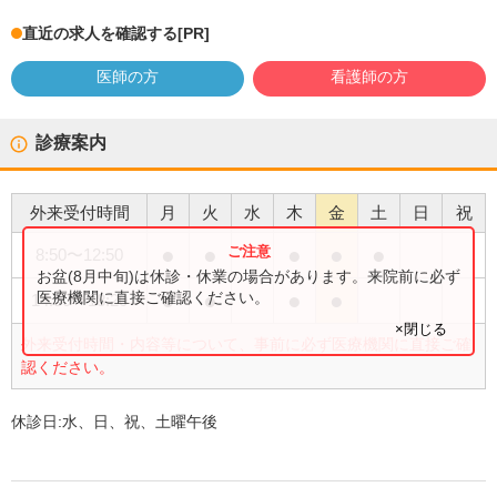
直近の求人を確認する
[PR]
医師の方
看護師の方
診療案内
外来受付時間
月
火
水
木
金
土
日
祝
●
●
●
●
●
8:50
〜
12:50
お盆(8月中旬)は休診・休業の場合があります。来院前に必ず
●
●
●
●
医療機関に直接ご確認ください。
14:50
〜
18:20
×閉じる
外来受付時間・内容等について、事前に必ず医療機関に直接ご確
認ください。
休診日:
水、日、祝、土曜午後