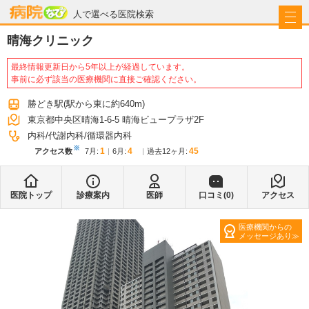
病院なび
人で選べる医院検索
晴海クリニック
最終情報更新日から5年以上が経過しています。
事前に必ず該当の医療機関に直接ご確認ください。
勝どき駅
(駅から
東に約640m
)
東京都中央区晴海1-6-5 晴海ビュープラザ2F
内科
代謝内科
循環器内科
※
1
4
45
アクセス数
7月
:
6月
:
過去12ヶ月:
医院トップ
診療案内
医師
口コミ(
0
)
アクセス
医療機関からの
メッセージあり