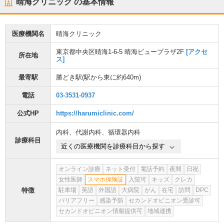
晴海クリニック
の基本情報
医療機関名
晴海クリニック
東京都中央区晴海1-6-5 晴海ビュープラザ2F
[アクセ
所在地
ス]
最寄駅
勝どき駅
(駅から
東に約640m
)
電話
03-3531-0937
公式HP
https://harumiclinic.com/
内科
、
代謝内科
、
循環器内科
診療科目
近くの医療機関を診療科目から探す
オンライン診療
ネット受付
電話予約
夜間
日祝
女性医師
スマホ保険証
入院可
キッズ
クレカ
特徴
駐車場
英語
外国語
大病院
がん
在宅
訪問
DPC
バリアフリー
感染予防
セカンドオピニオン受診可
セカンドオピニオン情報提供可
地域連携