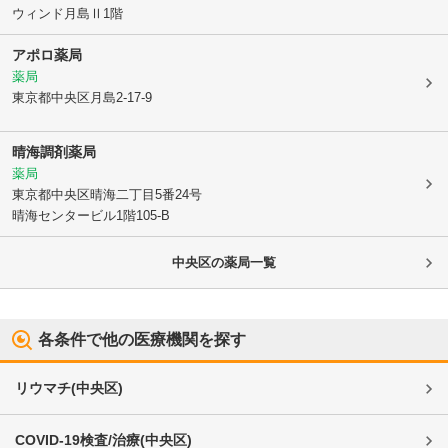
ウィンド月島Ⅱ1階
アポロ薬局
薬局
東京都中央区
月島2-17-9
晴海調剤薬局
薬局
東京都中央区
晴海二丁目5番24号
晴海センタービル1階105-B
中央区
の薬局一覧
各条件で他の医療機関を探す
リウマチ
(
中央区
)
COVID-19検査/治療
(
中央区
)