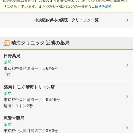
医師の先生は音声専門の優秀な耳鼻咽喉科医で、多くのプロの歌手が先生を頼
りに受診しています。また花粉症や風邪などの一般的な...
続きを読む
中央区(内科)の病院・クリニック一覧
晴海クリニック
近隣の薬局
日野薬局
薬局
東京都中央区
晴海一丁目6番5号
202
薬局トモズ 晴海トリトン店
薬局
東京都中央区
晴海一丁目8番16号
晴海トリトン2階
恵愛堂薬局
薬局
東京都中央区
月島四丁目3番3号