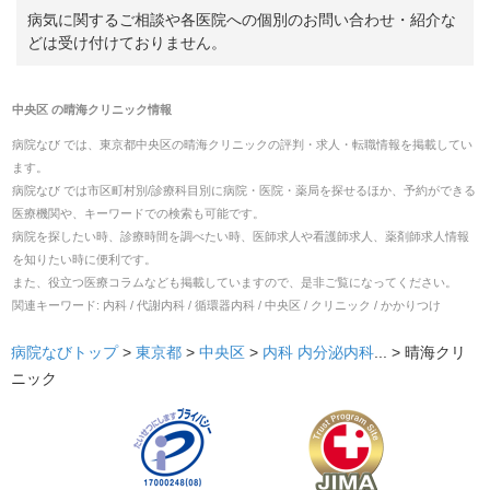
病気に関するご相談や各医院への個別のお問い合わせ・紹介な
どは受け付けておりません。
中央区
の
晴海クリニック
情報
病院なび では、
東京都
中央区
の
晴海クリニック
の
評判・求人・転職
情報を掲載してい
ます。
病院なび では市区町村別/診療科目別に病院・医院・薬局を探せるほか、予約ができる
医療機関や、キーワードでの検索も可能です。
病院を探したい時、診療時間を調べたい時、医師求人や看護師求人、薬剤師求人情報
を知りたい時に便利です。
また、役立つ医療コラムなども掲載していますので、是非ご覧になってください。
関連キーワード:
内科 / 代謝内科 / 循環器内科 / 中央区 / クリニック / かかりつけ
病院なびトップ
>
東京都
>
中央区
>
内科
内分泌内科
... >
晴海クリ
ニック