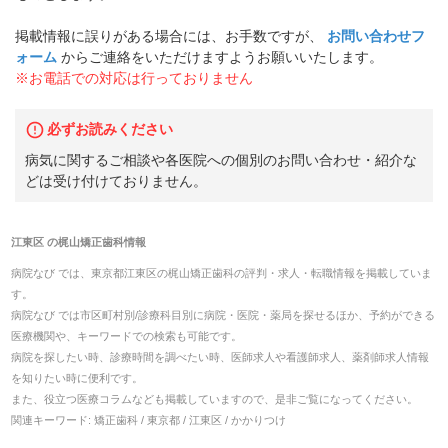
掲載情報に誤りがある場合には、お手数ですが、
お問い合わせフ
ォーム
からご連絡をいただけますようお願いいたします。
※お電話での対応は行っておりません
必ずお読みください
病気に関するご相談や各医院への個別のお問い合わせ・紹介な
どは受け付けておりません。
江東区
の
梶山矯正歯科
情報
病院なび では、
東京都
江東区
の
梶山矯正歯科
の
評判・求人・転職
情報を掲載していま
す。
病院なび では市区町村別/診療科目別に病院・医院・薬局を探せるほか、予約ができる
医療機関や、キーワードでの検索も可能です。
病院を探したい時、診療時間を調べたい時、医師求人や看護師求人、薬剤師求人情報
を知りたい時に便利です。
また、役立つ医療コラムなども掲載していますので、是非ご覧になってください。
関連キーワード:
矯正歯科 / 東京都 / 江東区 / かかりつけ