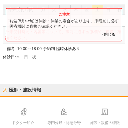
外来受付時間
月
火
水
木
金
土
日
祝
●
●
●
●
●
10:00
〜
18:00
お盆(8月中旬)は休診・休業の場合があります。来院前に必ず
医療機関に直接ご確認ください。
外来受付時間・内容等について、事前に必ず医療機関に直接ご確
×閉じる
認ください。
備考:
10:00～18:00 予約制 臨時休診あり
休診日:
木・日・祝
医師・施設情報
ドクター紹介
専門分野・得意分野
施設・設備の特徴