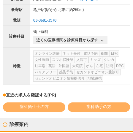
最寄駅
亀戸駅
(駅から
北東に約260m
)
電話
03-3681-3570
矯正歯科
診療科目
近くの医療機関を診療科目から探す
オンライン診療
ネット受付
電話予約
夜間
日祝
女性医師
スマホ保険証
入院可
キッズ
クレカ
特徴
駐車場
英語
外国語
大病院
がん
在宅
訪問
DPC
バリアフリー
感染予防
セカンドオピニオン受診可
セカンドオピニオン情報提供可
地域連携
直近の求人を確認する
[PR]
歯科衛生士の方
歯科助手の方
診療案内