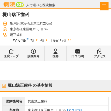
病院なび
人で選べる医院検索
梶山矯正歯科
亀戸駅
(駅から
北東に約260m
)
東京都江東区亀戸5丁目8-9
矯正歯科
※
2
2
16
アクセス数
7月
:
6月
:
過去12ヶ月:
医院トップ
診療案内
医師
口コミ(
0
)
アクセス
梶山矯正歯科
の基本情報
医療機関名
梶山矯正歯科
所在地
東京都江東区亀戸5丁目8-9
[アクセス]