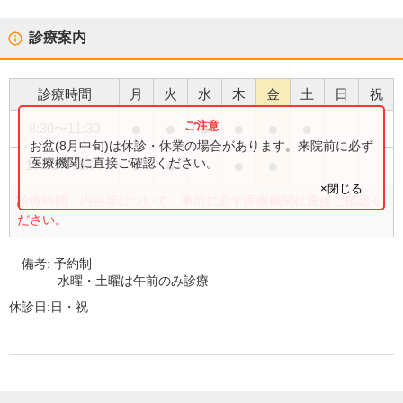
診療案内
診療時間
月
火
水
木
金
土
日
祝
●
●
●
●
●
●
8:30
〜
11:30
お盆(8月中旬)は休診・休業の場合があります。来院前に必ず
●
●
●
●
医療機関に直接ご確認ください。
15:00
〜
18:00
×閉じる
診療時間・内容等について、事前に必ず医療機関に直接ご確認く
ださい。
備考:
予約制
水曜・土曜は午前のみ診療
休診日:
日・祝