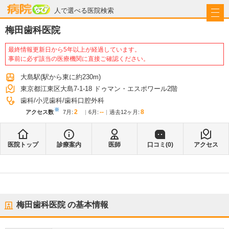
病院なび
人で選べる医院検索
梅田歯科医院
最終情報更新日から5年以上が経過しています。
事前に必ず該当の医療機関に直接ご確認ください。
大島駅
(駅から
東に約230m
)
東京都江東区大島7-1-18 ドゥマン・エスポワール2階
歯科
小児歯科
歯科口腔外科
※
2
--
8
アクセス数
7月
:
6月
:
過去12ヶ月:
医院トップ
診療案内
医師
口コミ(
0
)
アクセス
梅田歯科医院
の基本情報