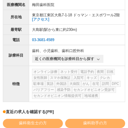
医療機関名
梅田歯科医院
東京都江東区大島7-1-18 ドゥマン・エスポワール2階
所在地
[アクセス]
最寄駅
大島駅
(駅から
東に約230m
)
電話
03-3681-4589
歯科
、
小児歯科
、
歯科口腔外科
診療科目
近くの医療機関を診療科目から探す
オンライン診療
ネット受付
電話予約
夜間
日祝
女性医師
スマホ保険証
入院可
キッズ
クレカ
特徴
駐車場
英語
外国語
大病院
がん
在宅
訪問
DPC
バリアフリー
感染予防
セカンドオピニオン受診可
セカンドオピニオン情報提供可
地域連携
直近の求人を確認する
[PR]
歯科衛生士の方
歯科助手の方