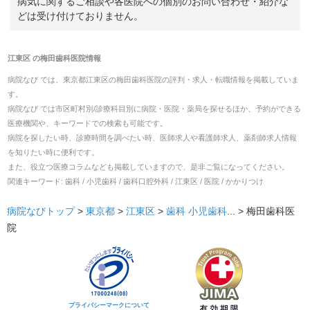
病気に関するご相談や各医院への個別のお問い合わせ・紹介な
どは受け付けておりません。
江東区
の
梅田歯科医院
情報
病院なび では、
東京都
江東区
の
梅田歯科医院
の
評判・求人・転職
情報を掲載していま
す。
病院なび では市区町村別/診療科目別に病院・医院・薬局を探せるほか、予約ができる
医療機関や、キーワードでの検索も可能です。
病院を探したい時、診療時間を調べたい時、医師求人や看護師求人、薬剤師求人情報
を知りたい時に便利です。
また、役立つ医療コラムなども掲載していますので、是非ご覧になってください。
関連キーワード:
歯科 / 小児歯科 / 歯科口腔外科 / 江東区 / 医院 / かかりつけ
病院なびトップ
>
東京都
>
江東区
>
歯科
小児歯科
... >
梅田歯科医
院
プライバシーマークについて