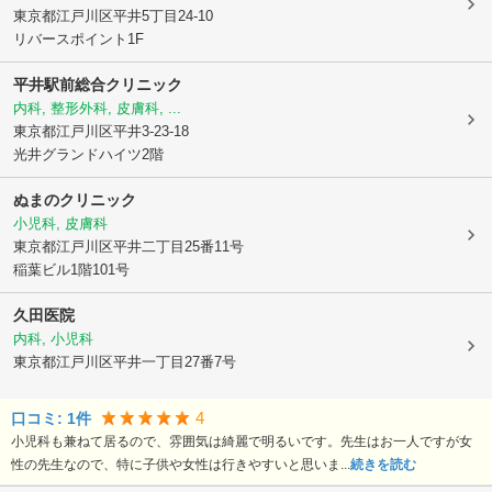
東京都江戸川区
平井5丁目24-10
リバースポイント1F
平井駅前総合クリニック
内科, 整形外科, 皮膚科, ...
東京都江戸川区
平井3-23-18
光井グランドハイツ2階
ぬまのクリニック
小児科, 皮膚科
東京都江戸川区
平井二丁目25番11号
稲葉ビル1階101号
久田医院
内科, 小児科
東京都江戸川区
平井一丁目27番7号
4
口コミ:
1
件
小児科も兼ねて居るので、雰囲気は綺麗で明るいです。先生はお一人ですが女
性の先生なので、特に子供や女性は行きやすいと思いま...
続きを読む