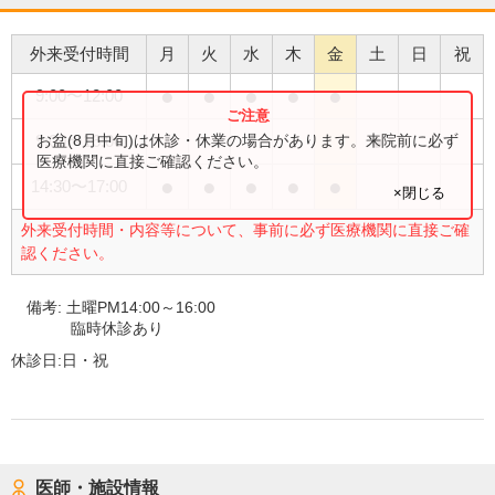
外来受付時間
月
火
水
木
金
土
日
祝
●
●
●
●
●
9:00
〜
12:00
●
お盆(8月中旬)は休診・休業の場合があります。来院前に必ず
9:00
〜
16:00
医療機関に直接ご確認ください。
●
●
●
●
●
14:30
〜
17:00
×閉じる
外来受付時間・内容等について、事前に必ず医療機関に直接ご確
認ください。
備考:
土曜PM14:00～16:00
臨時休診あり
休診日:
日・祝
医師・施設情報