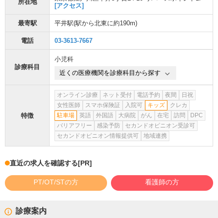
所在地
[アクセス]
最寄駅
平井駅
(駅から
北東に約190m
)
電話
03-3613-7667
小児科
診療科目
近くの医療機関を診療科目から探す
オンライン診療
ネット受付
電話予約
夜間
日祝
女性医師
スマホ保険証
入院可
キッズ
クレカ
特徴
駐車場
英語
外国語
大病院
がん
在宅
訪問
DPC
バリアフリー
感染予防
セカンドオピニオン受診可
セカンドオピニオン情報提供可
地域連携
直近の求人を確認する
[PR]
PT/OT/STの方
看護師の方
診療案内