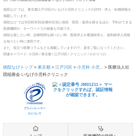
病院なび では、
東京都
江戸川区
の
いなげ小児科クリニック
の
評判・求人・転職
情報を
掲載しています。
病院なび では市区町村別/診療科目別に病院・医院・薬局を探せるほか、予約ができる
医療機関や、キーワードでの検索も可能です。
病院を探したい時、診療時間を調べたい時、医師求人や看護師求人、薬剤師求人情報
を知りたい時に便利です。
また、役立つ医療コラムなども掲載していますので、是非ご覧になってください。
関連キーワード:
小児科 / 東京都 / 江戸川区 / クリニック / かかりつけ
病院なびトップ
>
東京都
>
江戸川区
>
小児科
小児
... >
医療法人社
団稲善会 いなげ小児科クリニック
プライバシーマー
クについて
トップ
医療機関の皆様へ