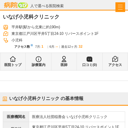
病院なび
人で選べる医院検索
いなげ小児科クリニック
平井駅
(駅から
北東に約190m
)
東京都江戸川区平井5丁目24-10 リバースポイント1F
小児科
※
1
--
32
アクセス数
7月
:
6月
:
過去12ヶ月:
医院トップ
診療案内
医師
口コミ(
0
)
アクセス
いなげ小児科クリニック
の基本情報
医療機関名
医療法人社団稲善会 いなげ小児科クリニック
東京都江戸川区平井5丁目24-10 リバースポイント1F