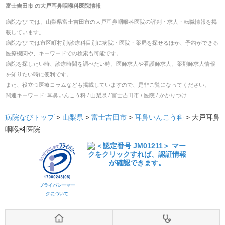
富士吉田市
の
大戸耳鼻咽喉科医院
情報
病院なび では、
山梨県
富士吉田市
の
大戸耳鼻咽喉科医院
の
評判・求人・転職
情報を掲
載しています。
病院なび では市区町村別/診療科目別に病院・医院・薬局を探せるほか、予約ができる
医療機関や、キーワードでの検索も可能です。
病院を探したい時、診療時間を調べたい時、医師求人や看護師求人、薬剤師求人情報
を知りたい時に便利です。
また、役立つ医療コラムなども掲載していますので、是非ご覧になってください。
関連キーワード:
耳鼻いんこう科 / 山梨県 / 富士吉田市 / 医院 / かかりつけ
病院なびトップ
>
山梨県
>
富士吉田市
>
耳鼻いんこう科
>
大戸耳鼻
咽喉科医院
プライバシーマー
クについて