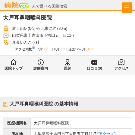
病院なび
人で選べる医院検索
大戸耳鼻咽喉科医院
富士山駅
(駅から
北東に約720m
)
山梨県富士吉田市下吉田五丁目11-7
耳鼻いんこう科
※
17
11
311
アクセス数
7月
:
6月
:
過去12ヶ月:
医院トップ
診療案内
医師
口コミ(
0
)
アクセス
大戸耳鼻咽喉科医院
の基本情報
医療機関名
大戸耳鼻咽喉科医院
所在地
山梨県富士吉田市下吉田五丁目11-7
[アクセス]