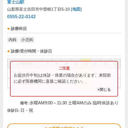
富士山駅
山梨県富士吉田市中曽根1丁目5-10
[地図]
0555-22-0142
診療科目
内科
小児科
診療/受付時間・休診日
診療時間
月
火
水
木
金
土
日
祝
9:00～12:00
●
●
●
●
●
●
お盆(8月中旬)は休診・休業の場合があります。来院前
に必ず医療機関に直接ご確認ください。
16:00～18:00
●
●
●
●
●
×閉じる
水曜AM9:00～11:30 土曜AMのみ 臨時休診あり
備考:
日・祝
休診日: