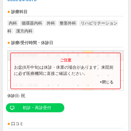
診療科目
内科
循環器内科
外科
整形外科
リハビリテーション
科
漢方内科
診療/受付時間・休診日
外来受付時間
月
火
水
木
金
土
日
祝
8:30～12:00
●
●
●
●
●
●
●
お盆(8月中旬)は休診・休業の場合があります。来院前
に必ず医療機関に直接ご確認ください。
13:00～16:00
●
●
×閉じる
14:30～18:00
●
●
●
●
祝
休診日:
初診・再診受付
口コミ