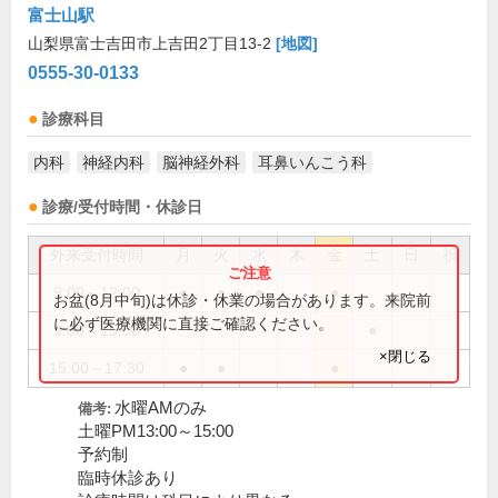
富士山駅
山梨県富士吉田市上吉田2丁目13-2
[地図]
0555-30-0133
診療科目
内科
神経内科
脳神経外科
耳鼻いんこう科
診療/受付時間・休診日
外来受付時間
月
火
水
木
金
土
日
祝
9:00～12:00
●
●
●
●
お盆(8月中旬)は休診・休業の場合があります。来院前
に必ず医療機関に直接ご確認ください。
9:00～15:00
●
×閉じる
15:00～17:30
●
●
●
水曜AMのみ
備考:
土曜PM13:00～15:00
予約制
臨時休診あり