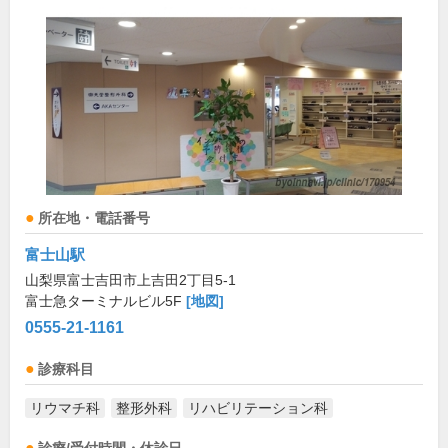
所在地・電話番号
富士山駅
山梨県富士吉田市上吉田2丁目5-1
富士急ターミナルビル5F
[地図]
0555-21-1161
診療科目
リウマチ科
整形外科
リハビリテーション科