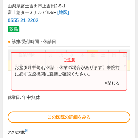
山梨県富士吉田市上吉田2-5-1
富士急ターミナルビル5F
[地図]
0555-21-2202
薬局
診療/受付時間・休診日
営業時間
月
火
水
木
金
土
日
祝
9:00～18:45
●
●
●
●
●
●
●
●
お盆(8月中旬)は休診・休業の場合があります。来院前
に必ず医療機関に直接ご確認ください。
×閉じる
年中無休
休業日:
この医院の詳細をみる
※
アクセス数