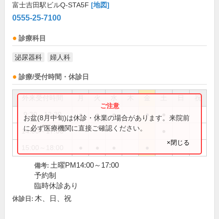
富士吉田駅ビルQ-STA5F
[地図]
0555-25-7100
診療科目
泌尿器科
婦人科
診療/受付時間・休診日
外来受付時間
月
火
水
木
金
土
日
祝
9:30～12:30
●
●
●
●
●
お盆(8月中旬)は休診・休業の場合があります。来院前
に必ず医療機関に直接ご確認ください。
14:00～17:00
●
×閉じる
15:00～18:00
●
●
●
●
土曜PM14:00～17:00
備考:
予約制
臨時休診あり
木、日、祝
休診日: