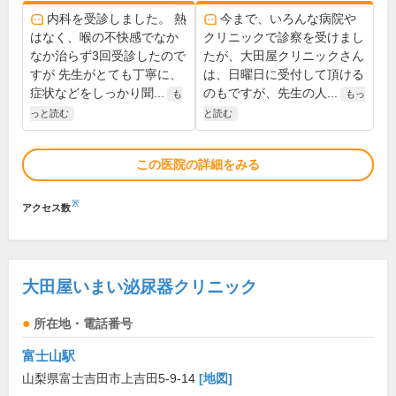
内科を受診しました。 熱
今まで、いろんな病院や
はなく、喉の不快感でなか
クリニックで診察を受けまし
なか治らず3回受診したので
たが、大田屋クリニックさん
すが 先生がとても丁寧に、
は、日曜日に受付して頂ける
症状などをしっかり聞...
のもですが、先生の人...
も
もっ
っと読む
と読む
この医院の詳細をみる
※
アクセス数
大田屋いまい泌尿器クリニック
所在地・電話番号
富士山駅
山梨県富士吉田市上吉田5-9-14
[地図]