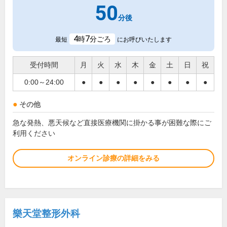
50
分後
4
7
時
分ごろ
最短
にお呼びいたします
受付時間
月
火
水
木
金
土
日
祝
0:00～24:00
●
●
●
●
●
●
●
●
その他
急な発熱、悪天候など直接医療機関に掛かる事が困難な際にご
利用ください
オンライン診療の詳細をみる
樂天堂整形外科