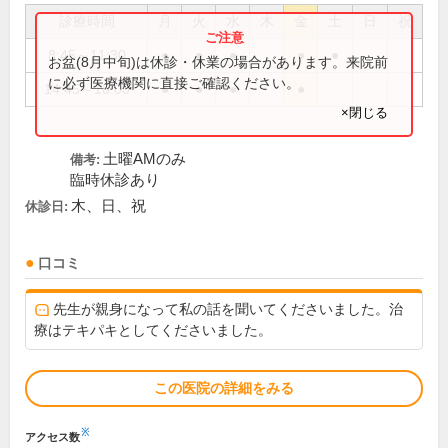
診療時間
月
火
水
木
金
土
日
祝
8:45～11:30
●
●
●
●
●
お盆(8月中旬)は休診・休業の場合があります。来院前
に必ず医療機関に直接ご確認ください。
14:45～18:00
●
●
●
●
×閉じる
土曜AMのみ
備考:
臨時休診あり
木、日、祝
休診日:
口コミ
先生が親身になって私の話を聞いてくださいました。治
療はテキパキとしてくださいました。
この医院の詳細をみる
※
アクセス数