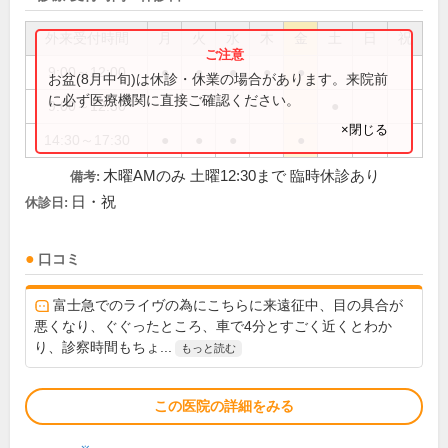
外来受付時間
月
火
水
木
金
土
日
祝
9:00～12:00
●
●
●
●
●
お盆(8月中旬)は休診・休業の場合があります。来院前
に必ず医療機関に直接ご確認ください。
9:00～12:30
●
×閉じる
14:30～17:30
●
●
●
●
木曜AMのみ 土曜12:30まで 臨時休診あり
備考:
日・祝
休診日:
口コミ
富士急でのライヴの為にこちらに来遠征中、目の具合が
悪くなり、ぐぐったところ、車で4分とすごく近くとわか
り、診察時間もちょ...
もっと読む
この医院の詳細をみる