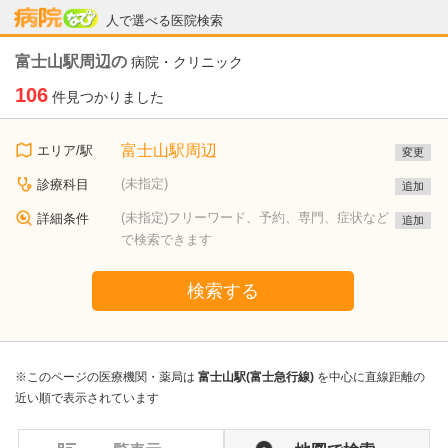
病院なび
人で選べる医院検索
富士山駅周辺の
病院・クリニック
106
件見つかりました
富士山駅周辺
エリア/駅
変更
(未指定)
診療科目
追加
(未指定)フリーワード、予約、専門、症状など
詳細条件
追加
で検索できます
検索する
※このページの医療機関・薬局は
富士山駅(富士急行線)
を中心に直線距離の
近い順で表示されています