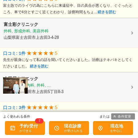
富士急でのライヴの為にこちらに来遠征中、目の具合が悪くなり、ぐぐったと
ころ、車で4分とすごく近くとわかり、診察時間もちょ...
続きを読む
富士彩クリニック
外科, 形成外科, 美容外科
山梨県富士吉田市上吉田3-4-28
5
口コミ: 1件
先生が親身になって私の話を聞いてくださいました。治療はテキパキとしてく
ださいました。
続きを読む
大田屋クリニック
内科, 循環器内科, 外科, ...
山梨県富士吉田市上吉田5丁目8-3
5
口コミ: 3件
内科を受診しました。 熱はなく、喉の不快感でなかなか治らず3回受診したの
条件変更
ですが 先生がとても丁寧に、症状などをしっかり聞...
続きを読む
7
予約/受付
現在診療
現在地
クリニック小林