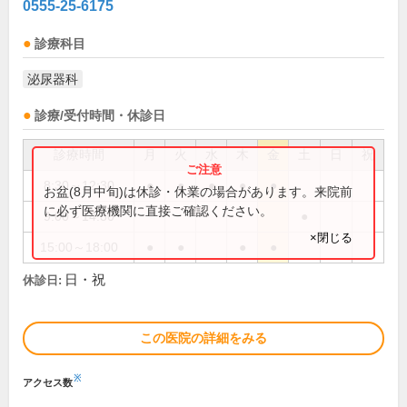
0555-25-6175
診療科目
泌尿器科
診療/受付時間・休診日
診療時間
月
火
水
木
金
土
日
祝
8:30～12:30
●
●
●
●
●
お盆(8月中旬)は休診・休業の場合があります。来院前
に必ず医療機関に直接ご確認ください。
9:00～14:30
●
×閉じる
15:00～18:00
●
●
●
●
日・祝
休診日:
この医院の詳細をみる
※
アクセス数