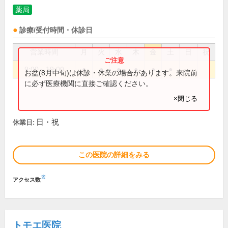
薬局
診療/受付時間・休診日
営業時間
月
火
水
木
金
土
日
祝
9:00～19:00
●
●
●
●
●
●
お盆(8月中旬)は休診・休業の場合があります。来院前
に必ず医療機関に直接ご確認ください。
×閉じる
日・祝
休業日:
この医院の詳細をみる
※
アクセス数
トモエ医院