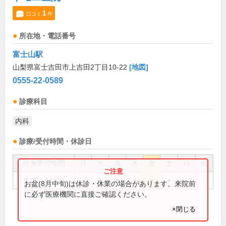
1
口コミ
件
所在地・電話番号
富士山駅
山梨県富士吉田市上吉田2丁目10-22
[地図]
0555-22-0589
診療科目
内科
診療/受付時間・休診日
外来受付時間
月
火
水
木
金
土
日
祝
8:00～11:00
●
●
●
●
●
お盆(8月中旬)は休診・休業の場合があります。来院前
に必ず医療機関に直接ご確認ください。
×閉じる