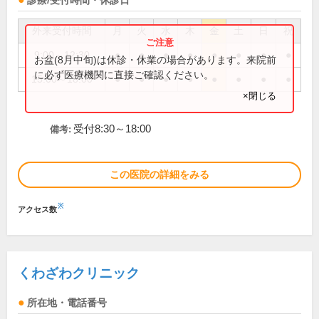
診療/受付時間・休診日
外来受付時間
月
火
水
木
金
土
日
祝
9:00～12:30
●
●
●
●
●
●
●
●
お盆(8月中旬)は休診・休業の場合があります。来院前
に必ず医療機関に直接ご確認ください。
15:00～18:00
●
●
●
●
●
●
●
●
×閉じる
受付8:30～18:00
備考:
この医院の詳細をみる
※
アクセス数
くわざわクリニック
所在地・電話番号