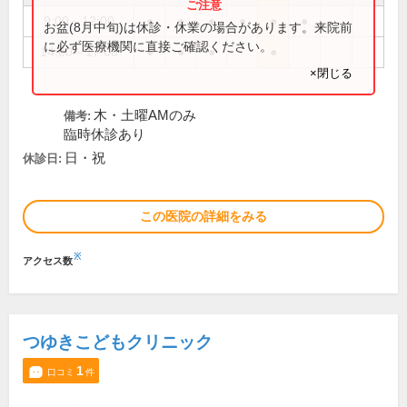
9:00～12:00
●
●
●
●
●
●
お盆(8月中旬)は休診・休業の場合があります。来院前
に必ず医療機関に直接ご確認ください。
14:00～17:00
●
●
●
●
×閉じる
木・土曜AMのみ
備考:
臨時休診あり
日・祝
休診日:
この医院の詳細をみる
※
アクセス数
つゆきこどもクリニック
1
口コミ
件