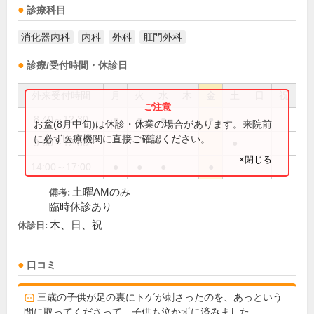
診療科目
消化器内科
内科
外科
肛門外科
診療/受付時間・休診日
外来受付時間
月
火
水
木
金
土
日
祝
8:40～12:30
●
●
●
●
お盆(8月中旬)は休診・休業の場合があります。来院前
に必ず医療機関に直接ご確認ください。
9:00～12:30
●
×閉じる
14:00～17:00
●
●
●
●
土曜AMのみ
備考:
臨時休診あり
木、日、祝
休診日:
口コミ
三歳の子供が足の裏にトゲが刺さったのを、あっという
間に取ってくださって、子供も泣かずに済みました。