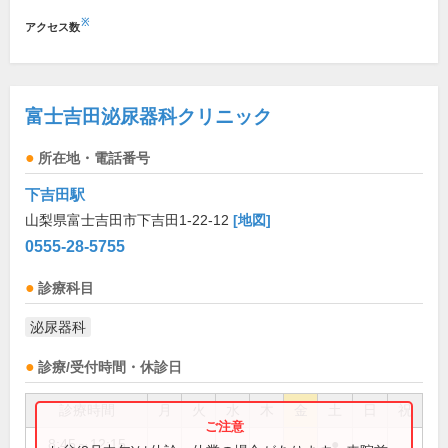
※
アクセス数
富士吉田泌尿器科クリニック
所在地・電話番号
下吉田駅
山梨県富士吉田市下吉田1-22-12
[地図]
0555-28-5755
診療科目
泌尿器科
診療/受付時間・休診日
診療時間
月
火
水
木
金
土
日
祝
8:45～12:15
●