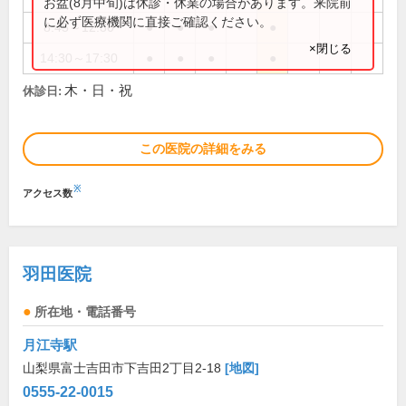
お盆(8月中旬)は休診・休業の場合があります。来院前
に必ず医療機関に直接ご確認ください。
8:45～12:30
●
●
●
●
×閉じる
14:30～17:30
●
●
●
●
木・日・祝
休診日:
この医院の詳細をみる
※
アクセス数
羽田医院
所在地・電話番号
月江寺駅
山梨県富士吉田市下吉田2丁目2-18
[地図]
0555-22-0015