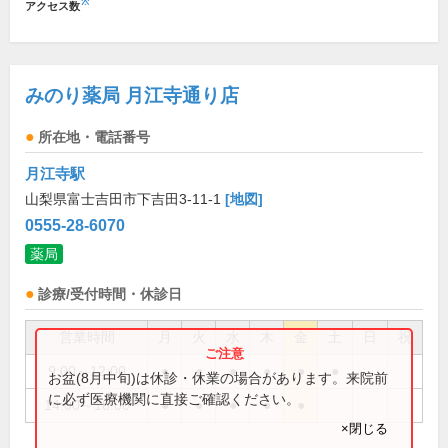
※
アクセス数
みのり薬局 月江寺通り店
所在地・電話番号
月江寺駅
山梨県富士吉田市下吉田3-11-1
[地図]
0555-28-6070
薬局
診療/受付時間・休診日
営業時間
月
火
水
木
金
土
日
祝
9:00～12:00
●
●
●
●
●
●
お盆(8月中旬)は休診・休業の場合があります。来院前
に必ず医療機関に直接ご確認ください。
14:00～18:00
●
●
●
●
●
×閉じる