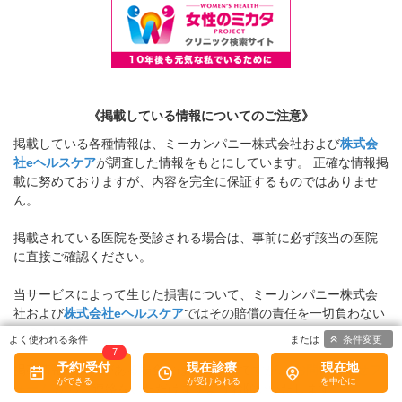
《掲載している情報についてのご注意》
掲載している各種情報は、ミーカンパニー株式会社および
株式会
社eヘルスケア
が調査した情報をもとにしています。 正確な情報掲
載に努めておりますが、内容を完全に保証するものではありませ
ん。
掲載されている医院を受診される場合は、事前に必ず該当の医院
に直接ご確認ください。
当サービスによって生じた損害について、ミーカンパニー株式会
社および
株式会社eヘルスケア
ではその賠償の責任を一切負わない
ものとします。
条件変更
7
予約/受付
現在診療
現在地
掲載情報に誤りがある場合には、お手数ですが、
お問い合わせフ
ォーム
からご連絡をいただけますようお願いいたします。