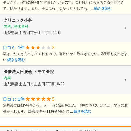
平日だと、夕方の6時まで営業しているので、会社帰りにも立ち寄る事ができ
て、助かります。また、平日に行けなかったとしても、...
続きを読む
クリニック小林
内科, 消化器科
山梨県富士吉田市松山五丁目11-6
3
口コミ: 1件
薬は、たくさん出してくれるので。有難いが、飲みきるない。3種類もあればよ
い
続きを読む
医療法人日慶会
トモエ医院
内科
山梨県富士吉田市上吉田2丁目10-22
5
口コミ: 1件
診察受付は朝5時半から、ノートに名前を記入。予約できないけれど、早々に順
番をとれます。 診察:8時～(11時受付終了) ...
続きを読む