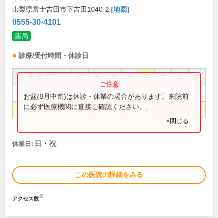
山梨県富士吉田市下吉田1040-2
[地図]
0555-30-4101
薬局
診療/受付時間・休診日
営業時間
月
火
水
木
金
土
日
祝
8:30～13:00
●
●
お盆(8月中旬)は休診・休業の場合があります。来院前
に必ず医療機関に直接ご確認ください。
8:30～19:00
●
●
●
●
×閉じる
日・祝
休業日:
この医院の詳細をみる
※
アクセス数