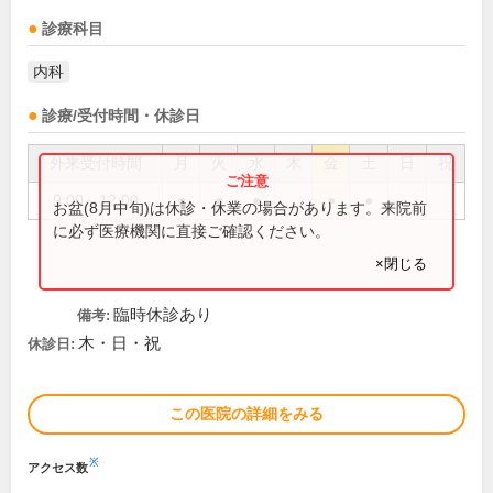
診療科目
内科
診療/受付時間・休診日
外来受付時間
月
火
水
木
金
土
日
祝
9:00～12:00
●
●
●
●
●
お盆(8月中旬)は休診・休業の場合があります。来院前
に必ず医療機関に直接ご確認ください。
×閉じる
臨時休診あり
備考:
木・日・祝
休診日:
この医院の詳細をみる
※
アクセス数