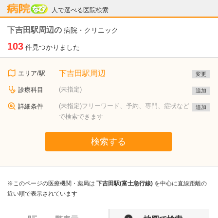
病院なび
人で選べる医院検索
下吉田駅周辺の
病院・クリニック
103
件見つかりました
下吉田駅周辺
エリア/駅
変更
(未指定)
診療科目
追加
(未指定)フリーワード、予約、専門、症状など
詳細条件
追加
で検索できます
検索する
※このページの医療機関・薬局は
下吉田駅(富士急行線)
を中心に直線距離の
近い順で表示されています