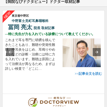
【病院なびドクタビュー】ドクター取材記事
東京都中野区
中野富士見町耳鼻咽喉科
冨岡 亮太
院長
取材記事
特に先生が力を入れている診療について教えてください。
これまで耳を専門に研鑽を積んで
きたこともあり、難聴や突発性難
聴、中耳炎をはじめ、耳鳴りやめ
まいなどの診断・治療には特に力
を入れています。難聴は原因によ
って治療法が異なるため、まずは
詳しい検査で「どこに…
>>記事全文を読む