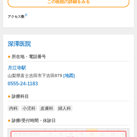
この医院の詳細をみる
※
アクセス数
深澤医院
所在地・電話番号
月江寺駅
山梨県富士吉田市下吉田879
[地図]
0555-24-1183
診療科目
内科
小児科
皮膚科
婦人科
診療/受付時間・休診日
外来受付時間
月
火
水
木
金
土
日
祝