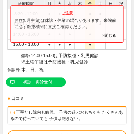
診療時間
月
火
水
木
金
土
日
祝
8:30～12:00
●
●
●
●
●
お盆(8月中旬)は休診・休業の場合があります。来院前
13:30～15:00
●
に必ず医療機関に直接ご確認ください。
14:00～15:00
●
●
●
●
×閉じる
15:00～18:00
●
●
●
●
14:00-15:00は予防接種・乳児健診
備考:
※土曜午後は予防接種・乳児健診
木、日、祝
休診日:
初診・再診受付
口コミ
丁寧だし院内も綺麗。 子供の遊ぶおもちゃも たくさんあ
るので待っていても 子供は飽きない。