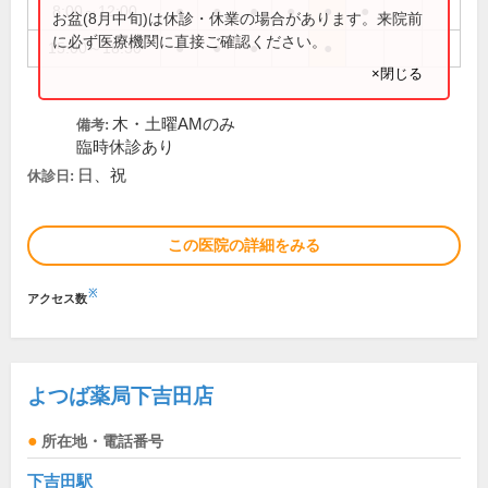
8:00～12:00
●
●
●
●
●
●
お盆(8月中旬)は休診・休業の場合があります。来院前
に必ず医療機関に直接ご確認ください。
15:00～18:30
●
●
●
●
×閉じる
木・土曜AMのみ
備考:
臨時休診あり
日、祝
休診日:
この医院の詳細をみる
※
アクセス数
よつば薬局下吉田店
所在地・電話番号
下吉田駅