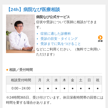
【24h】
病院なび医療相談
病院なび公式サービス
症状や受診について医師に相談ができま
す。
症状に適した診療科
受診の目安・タイミング
受診までに気をつけること
などにご利用ください。（無料でご利用い
ただけます）
相談／受付時間
相談受付時間
月
火
水
木
金
土
日
祝
0:00～24:00
●
●
●
●
●
●
●
●
※24時間365日、受け付けています。休日深夜時間帯の回答には
時間を要する場合があります。