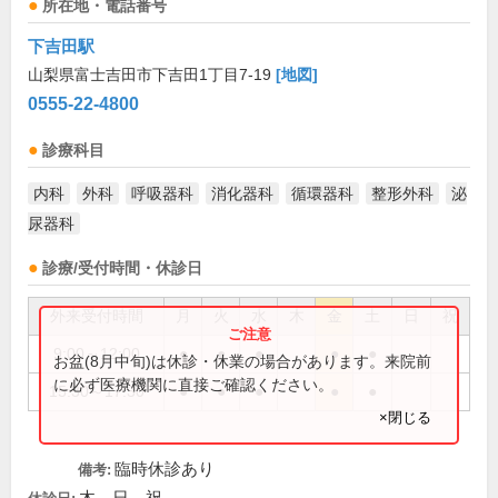
所在地・電話番号
下吉田駅
山梨県富士吉田市下吉田1丁目7-19
[地図]
0555-22-4800
診療科目
内科
外科
呼吸器科
消化器科
循環器科
整形外科
泌
尿器科
診療/受付時間・休診日
外来受付時間
月
火
水
木
金
土
日
祝
9:00～12:00
●
●
●
●
●
お盆(8月中旬)は休診・休業の場合があります。来院前
に必ず医療機関に直接ご確認ください。
15:30～17:30
●
●
●
●
●
×閉じる
臨時休診あり
備考: