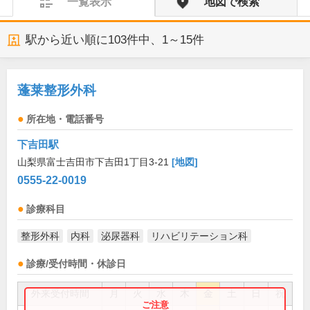
一覧表示
地図で検索
駅から近い順に
103
件中、
1～15件
蓬莱整形外科
所在地・電話番号
下吉田駅
山梨県富士吉田市下吉田1丁目3-21
[地図]
0555-22-0019
診療科目
整形外科
内科
泌尿器科
リハビリテーション科
診療/受付時間・休診日
外来受付時間
月
火
水
木
金
土
日
祝