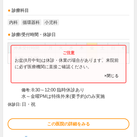
診療科目
内科
循環器科
小児科
診療/受付時間・休診日
外来受付時間
月
火
水
木
金
土
日
祝
8:30～12:00
●
●
●
●
●
●
お盆(8月中旬)は休診・休業の場合があります。来院前
に必ず医療機関に直接ご確認ください。
×閉じる
8:30～12:00 臨時休診あり
備考:
水～金曜PMは特殊外来(要予約)のみ実施
日・祝
休診日:
この医院の詳細をみる