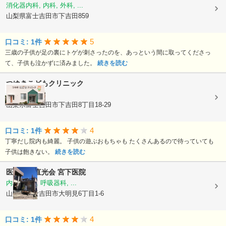
消化器内科, 内科, 外科, ...
山梨県富士吉田市下吉田859
5
口コミ: 1件
三歳の子供が足の裏にトゲが刺さったのを、あっという間に取ってくださっ
て、子供も泣かずに済みました。
続きを読む
つゆきこどもクリニック
小児科
山梨県富士吉田市下吉田8丁目18-29
4
口コミ: 1件
丁寧だし院内も綺麗。 子供の遊ぶおもちゃも たくさんあるので待っていても
子供は飽きない。
続きを読む
医療法人直光会
宮下医院
内科, 外科, 呼吸器科, ...
山梨県富士吉田市大明見6丁目1-6
4
口コミ: 1件