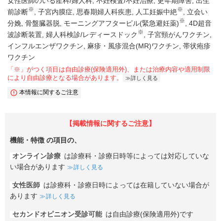
女性医師のいる産科/婦人科
不妊検査/不妊治療
更年期障害
出生
※
※
前診断
子宮内膜症
思春期婦人科疾患
人工妊娠中絶
立会い
※
分娩
骨盤臓器脱
モーニングアフターピル(緊急避妊薬)
4D超音
※
波診断装置
婦人科検診/レディースドック
子宮頸がんワクチン
インフルエンザワクチン
麻疹・風疹混合(MR)ワクチン
帯状疱疹
ワクチン
「※」がつく項目は自由診療(保険適用外)、または治療内容や適用制限
により自由診療となる場合があります。
詳しく見る
本情報に関するご注意
【掲載情報に関するご注意】
機能・特徴
の項目の、
オンライン診療
は診療科・診療日時等によっては対応していな
い場合があります
詳しく見る
女性医師
は診療科・診療日時によっては在籍していない場合が
あります
詳しく見る
セカンドオピニオン受診可能
は自由診療(保険適用外)です