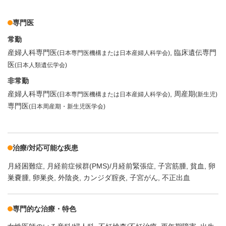
専門医
常勤
産婦人科専門医
臨床遺伝専門
(日本専門医機構または日本産婦人科学会)
医
(日本人類遺伝学会)
非常勤
産婦人科専門医
周産期
(日本専門医機構または日本産婦人科学会)
(新生児)
専門医
(日本周産期・新生児医学会)
治療/対応可能な疾患
月経困難症
月経前症候群(PMS)/月経前緊張症
子宮筋腫
貧血
卵
巣嚢腫
卵巣炎
外陰炎
カンジダ腟炎
子宮がん
不正出血
専門的な治療・特色