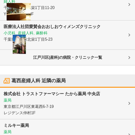
婦人科
千葉県浦安市
北栄1丁目11-20
YOSHIDAビル3F
医療法人社団愛賛会
おおしおウィメンズクリニック
小児科, 産婦人科, 麻酔科
千葉県浦安市
北栄1丁目5-23
江戸川区(産科)の病院・クリニック一覧
葛西産婦人科
近隣の薬局
株式会社 トラストファーマシー たから薬局 中央店
薬局
東京都江戸川区
東葛西6-7-19
レジデンス仲村1F
ミルキー薬局
薬局