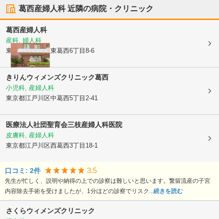
葛西産婦人科
近隣の病院・クリニック
葛西産婦人科
産科, 婦人科
東京都江戸川区
東葛西6丁目8-6
きりんウィメンズクリニック葛西
小児科, 産婦人科
東京都江戸川区
中葛西5丁目2-41
医療法人社団聖育会
三枝産婦人科医院
皮膚科, 産婦人科
東京都江戸川区
西葛西3丁目18-1
3.5
口コミ:
2
件
先生が忙しく、説明や納得の上での診察は難しいと思います。繋留流産の子宮
内容除去手術を受けましたが、1分ほどの診察でリスク...
続きを読む
さくらウィメンズクリニック