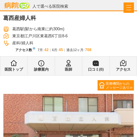
病院なび
人で選べる医院検索
葛西産婦人科
葛西駅
(駅から
南東に約300m
)
東京都江戸川区東葛西6丁目8-6
産科
婦人科
※
42
45
708
アクセス数
7月
:
6月
:
過去12ヶ月:
医院トップ
診療案内
医師
口コミ(
0
)
アクセス
医療機関からの
メッセージあり