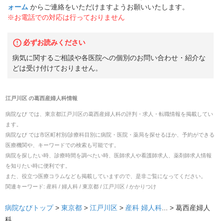
ォーム
からご連絡をいただけますようお願いいたします。
※お電話での対応は行っておりません
必ずお読みください
病気に関するご相談や各医院への個別のお問い合わせ・紹介な
どは受け付けておりません。
江戸川区
の
葛西産婦人科
情報
病院なび では、
東京都
江戸川区
の
葛西産婦人科
の
評判・求人・転職
情報を掲載してい
ます。
病院なび では市区町村別/診療科目別に病院・医院・薬局を探せるほか、予約ができる
医療機関や、キーワードでの検索も可能です。
病院を探したい時、診療時間を調べたい時、医師求人や看護師求人、薬剤師求人情報
を知りたい時に便利です。
また、役立つ医療コラムなども掲載していますので、是非ご覧になってください。
関連キーワード:
産科 / 婦人科 / 東京都 / 江戸川区 / かかりつけ
病院なびトップ
>
東京都
>
江戸川区
>
産科
婦人科
... >
葛西産婦人
科