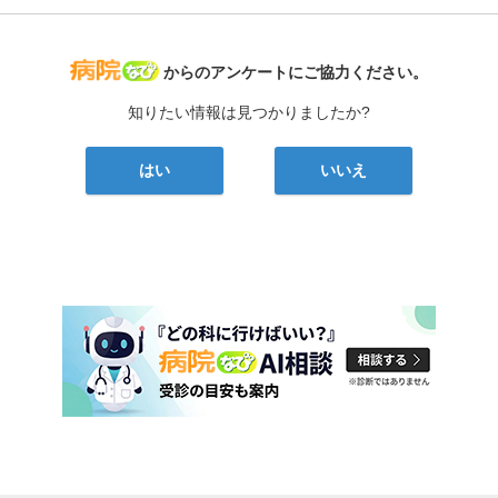
病院なび
からのアンケートにご協力ください。
知りたい情報は見つかりましたか?
はい
いいえ