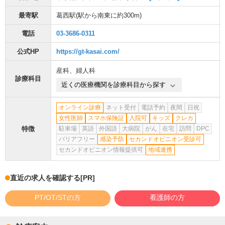
最寄駅
葛西駅
(駅から
南東に約300m
)
電話
03-3686-0311
公式HP
https://gt-kasai.com/
産科
、
婦人科
診療科目
近くの医療機関を診療科目から探す
オンライン診療
ネット受付
電話予約
夜間
日祝
女性医師
スマホ保険証
入院可
キッズ
クレカ
特徴
駐車場
英語
外国語
大病院
がん
在宅
訪問
DPC
バリアフリー
感染予防
セカンドオピニオン受診可
セカンドオピニオン情報提供可
地域連携
直近の求人を確認する
[PR]
PT/OT/STの方
看護師の方