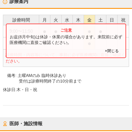
診療案内
診療時間
月
火
水
木
金
土
日
祝
●
●
●
●
●
9:00
〜
11:50
お盆(8月中旬)は休診・休業の場合があります。来院前に必ず
●
●
●
●
医療機関に直接ご確認ください。
14:00
〜
16:00
×閉じる
診療時間・内容等について、事前に必ず医療機関に直接ご確認く
ださい。
備考:
土曜AMのみ 臨時休診あり
受付は診療時間終了の10分前まで
休診日:
木・日・祝
医師・施設情報