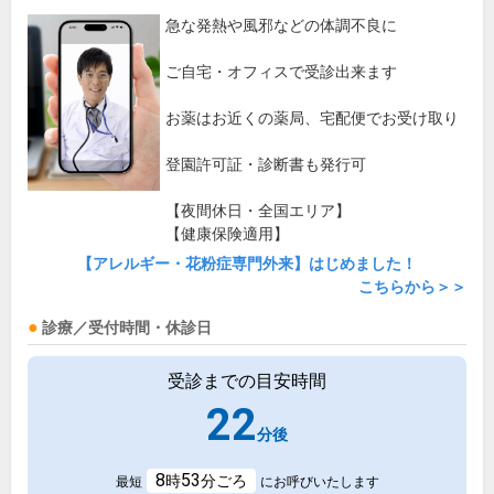
急な発熱や風邪などの体調不良に
ご自宅・オフィスで受診出来ます
お薬はお近くの薬局、宅配便でお受け取り
登園許可証・診断書も発行可
【夜間休日・全国エリア】
【健康保険適用】
【アレルギー・花粉症専門外来】はじめました！
こちらから＞＞
診療／受付時間・休診日
受診までの目安時間
22
分後
8
53
時
分ごろ
最短
にお呼びいたします