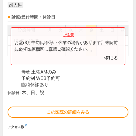
婦人科
診療/受付時間・休診日
診療時間
月
火
水
木
金
土
日
祝
10:00～13:00
●
●
●
●
●
お盆(8月中旬)は休診・休業の場合があります。来院前
に必ず医療機関に直接ご確認ください。
15:00～19:00
●
●
●
●
×閉じる
土曜AMのみ
備考:
予約制 WEB予約可
臨時休診あり
木、日、祝
休診日:
この医院の詳細をみる
※
アクセス数