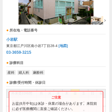
所在地・電話番号
小岩駅
東京都江戸川区南小岩7丁目28-4
[地図]
03-3659-3215
診療科目
産科
婦人科
麻酔科
診療/受付時間・休診日
外来受付時間
月
火
水
木
金
土
日
祝
9:00～12:45
●
●
●
●
●
●
お盆(8月中旬)は休診・休業の場合があります。来院前
に必ず医療機関に直接ご確認ください。
14:00～16:45
●
●