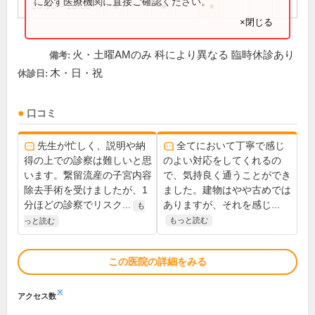
に必ず医療機関に直接ご確認ください。
15:00～18:00
●
●
●
×閉じる
火・土曜AMのみ 科により異なる 臨時休診あり
備考:
木・日・祝
休診日:
口コミ
先生が忙しく、説明や納
全てにおいて丁寧で感じ
得の上での診察は難しいと思
のよい対応をしてくれるの
います。繋留流産の子宮内容
で、気持良く通うことができ
除去手術を受けましたが、1
ました。建物はやや古めでは
分ほどの診察でリスク...
ありますが、それを感じ...
も
もっと読む
っと読む
この医院の詳細をみる
※
アクセス数