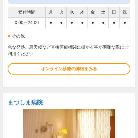
受付時間
月
火
水
木
金
土
日
祝
0:00～24:00
●
●
●
●
●
●
●
●
その他
急な発熱、悪天候など直接医療機関に掛かる事が困難な際にご
利用ください
オンライン診療の詳細をみる
まつしま病院