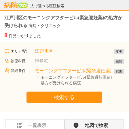
病院なび
人で選べる医院検索
江戸川区のモーニングアフターピル(緊急避妊薬)の処方が
受けられる
病院・クリニック
8
件見つかりました
江戸川区
エリア/駅
変更
(未指定)
診療科目
追加
モーニングアフターピル(緊急避妊薬)
詳細条件
変更
モーニングアフターピル(緊急避妊薬)の
処方が受けられる病院
検索する
一覧表示
地図で検索