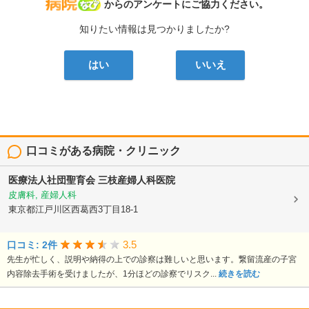
病院なび
からのアンケートにご協力ください。
知りたい情報は見つかりましたか?
はい
いいえ
口コミがある病院・クリニック
医療法人社団聖育会
三枝産婦人科医院
皮膚科, 産婦人科
東京都江戸川区西葛西3丁目18-1
3.5
口コミ: 2件
先生が忙しく、説明や納得の上での診察は難しいと思います。繋留流産の子宮
内容除去手術を受けましたが、1分ほどの診察でリスク...
続きを読む