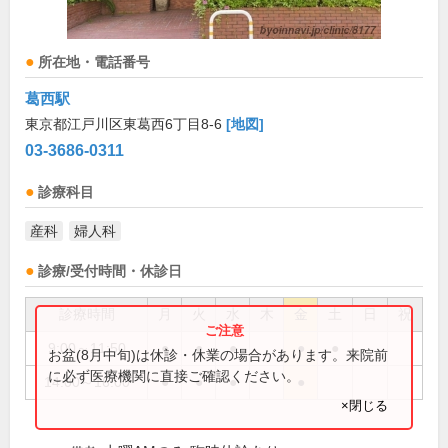
所在地・電話番号
葛西駅
東京都江戸川区東葛西6丁目8-6
[地図]
03-3686-0311
診療科目
産科
婦人科
診療/受付時間・休診日
診療時間
月
火
水
木
金
土
日
祝
9:00～11:50
●
●
●
●
●
お盆(8月中旬)は休診・休業の場合があります。来院前
に必ず医療機関に直接ご確認ください。
14:00～16:00
●
●
●
●
×閉じる