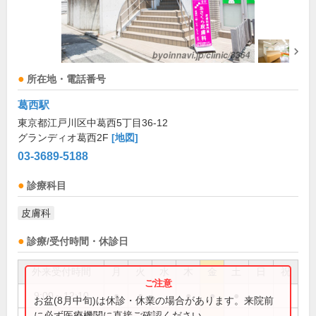
所在地・電話番号
葛西駅
東京都江戸川区中葛西5丁目36-12
グランディオ葛西2F
[地図]
03-3689-5188
診療科目
皮膚科
診療/受付時間・休診日
外来受付時間
月
火
水
木
金
土
日
祝
9:00～12:10
●
●
●
●
●
お盆(8月中旬)は休診・休業の場合があります。来院前
に必ず医療機関に直接ご確認ください。