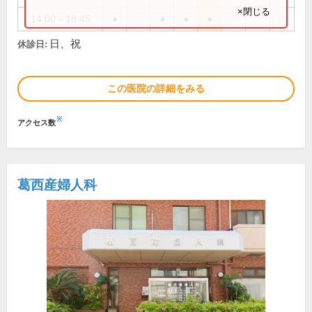
×閉じる
14:00～18:45
●
●
●
●
日、祝
休診日:
この医院の詳細をみる
※
アクセス数
葛西産婦人科