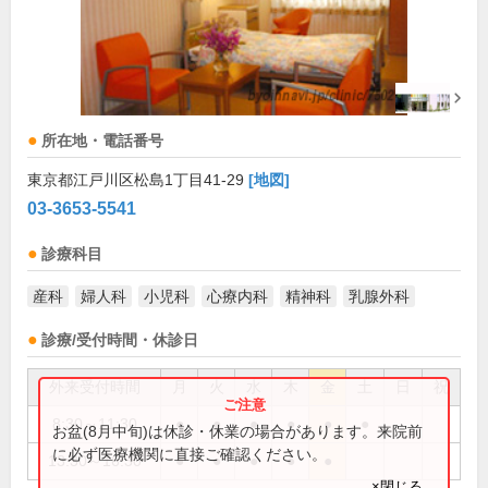
所在地・電話番号
東京都江戸川区松島1丁目41-29
[地図]
03-3653-5541
診療科目
産科
婦人科
小児科
心療内科
精神科
乳腺外科
診療/受付時間・休診日
外来受付時間
月
火
水
木
金
土
日
祝
8:30～11:30
●
●
●
●
●
●
お盆(8月中旬)は休診・休業の場合があります。来院前
に必ず医療機関に直接ご確認ください。
13:30～16:30
●
●
●
●
●
×閉じる