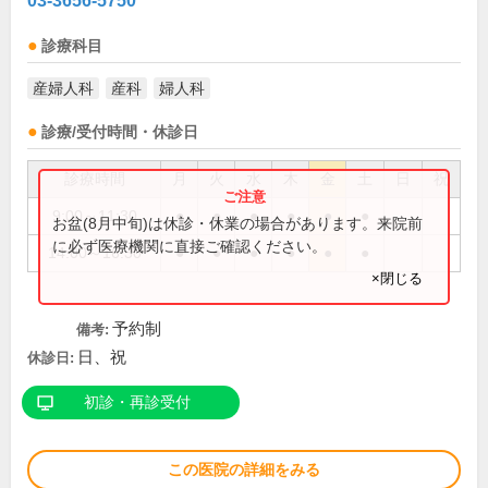
03-3656-5750
診療科目
産婦人科
産科
婦人科
診療/受付時間・休診日
診療時間
月
火
水
木
金
土
日
祝
9:00～11:30
●
●
●
●
●
●
お盆(8月中旬)は休診・休業の場合があります。来院前
に必ず医療機関に直接ご確認ください。
14:00～16:30
●
●
●
●
●
●
×閉じる
予約制
備考:
日、祝
休診日:
初診・再診受付
この医院の詳細をみる