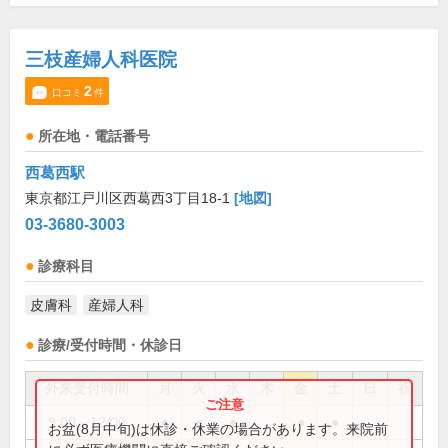
三枝産婦人科医院
2
口コミ
件
所在地・電話番号
西葛西駅
東京都江戸川区西葛西3丁目18-1
[地図]
03-3680-3003
診療科目
皮膚科
産婦人科
診療/受付時間・休診日
外来受付時間
月
火
水
木
金
土
日
祝
9:00～12:00
●
●
●
●
●
お盆(8月中旬)は休診・休業の場合があります。来院前