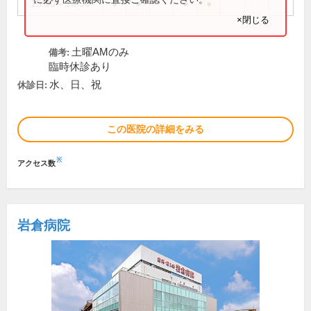
15:00～18:30
●
●
●
●
×閉じる
土曜AMのみ
備考:
臨時休診あり
水、日、祝
休診日:
この医院の詳細をみる
※
アクセス数
岩倉病院