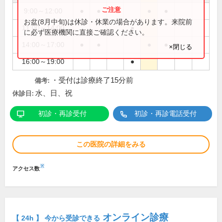
9:00～12:00
●
●
●
●
お盆(8月中旬)は休診・休業の場合があります。来院前
11:00～14:00
●
に必ず医療機関に直接ご確認ください。
14:00～17:00
●
●
●
●
×閉じる
16:00～19:00
●
・受付は診療終了15分前
備考:
水、日、祝
休診日:
初診・再診受付
初診・再診電話受付
この医院の詳細をみる
※
アクセス数
オンライン診療
【 24h 】 今から受診できる