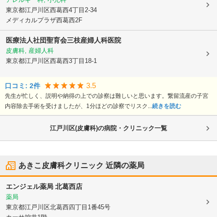
東京都江戸川区
西葛西4丁目2-34
メディカルプラザ西葛西2F
医療法人社団聖育会
三枝産婦人科医院
皮膚科, 産婦人科
東京都江戸川区
西葛西3丁目18-1
3.5
口コミ:
2
件
先生が忙しく、説明や納得の上での診察は難しいと思います。繋留流産の子宮
内容除去手術を受けましたが、1分ほどの診察でリスク...
続きを読む
江戸川区(皮膚科)の病院・クリニック一覧
あきこ皮膚科クリニック
近隣の薬局
エンジェル薬局 北葛西店
薬局
東京都江戸川区
北葛西四丁目1番45号