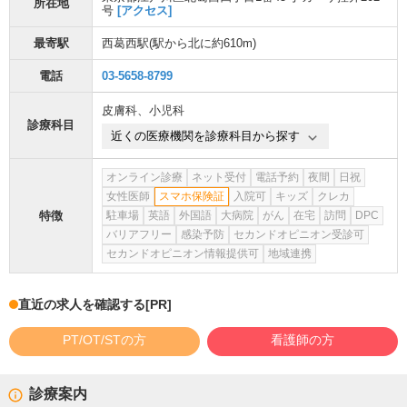
所在地
号
[アクセス]
最寄駅
西葛西駅
(駅から
北に約610m
)
電話
03-5658-8799
皮膚科
、
小児科
診療科目
近くの医療機関を診療科目から探す
オンライン診療
ネット受付
電話予約
夜間
日祝
女性医師
スマホ保険証
入院可
キッズ
クレカ
特徴
駐車場
英語
外国語
大病院
がん
在宅
訪問
DPC
バリアフリー
感染予防
セカンドオピニオン受診可
セカンドオピニオン情報提供可
地域連携
直近の求人を確認する
[PR]
PT/OT/STの方
看護師の方
診療案内