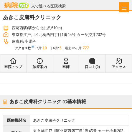
病院なび
人で選べる医院検索
あきこ皮膚科クリニック
西葛西駅
(駅から
北に約610m
)
東京都江戸川区北葛西四丁目1番45号 カーサ控井202号
皮膚科
小児科
※
10
5
777
アクセス数
7月
:
6月
:
過去12ヶ月:
医院トップ
診療案内
医師
口コミ(
0
)
アクセス
あきこ皮膚科クリニック
の基本情報
医療機関名
あきこ皮膚科クリニック
東京都江戸川区北葛西四丁目1番45号 カーサ控井202