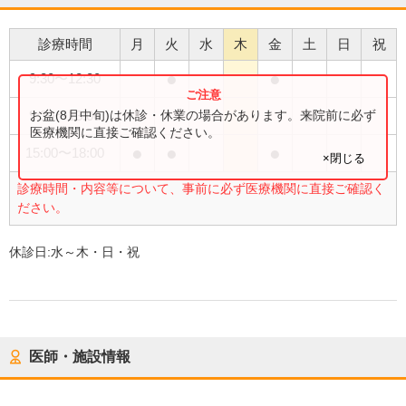
診療時間
月
火
水
木
金
土
日
祝
●
●
9:30
〜
12:30
●
お盆(8月中旬)は休診・休業の場合があります。来院前に必ず
9:30
〜
13:00
医療機関に直接ご確認ください。
●
●
●
15:00
〜
18:00
×閉じる
診療時間・内容等について、事前に必ず医療機関に直接ご確認く
ださい。
休診日:
水～木・日・祝
医師・施設情報