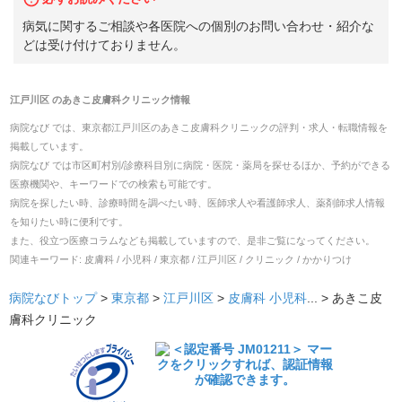
病気に関するご相談や各医院への個別のお問い合わせ・紹介な
どは受け付けておりません。
江戸川区
の
あきこ皮膚科クリニック
情報
病院なび では、
東京都
江戸川区
の
あきこ皮膚科クリニック
の
評判・求人・転職
情報を
掲載しています。
病院なび では市区町村別/診療科目別に病院・医院・薬局を探せるほか、予約ができる
医療機関や、キーワードでの検索も可能です。
病院を探したい時、診療時間を調べたい時、医師求人や看護師求人、薬剤師求人情報
を知りたい時に便利です。
また、役立つ医療コラムなども掲載していますので、是非ご覧になってください。
関連キーワード:
皮膚科 / 小児科 / 東京都 / 江戸川区 / クリニック / かかりつけ
病院なびトップ
>
東京都
>
江戸川区
>
皮膚科
小児科
... >
あきこ皮
膚科クリニック