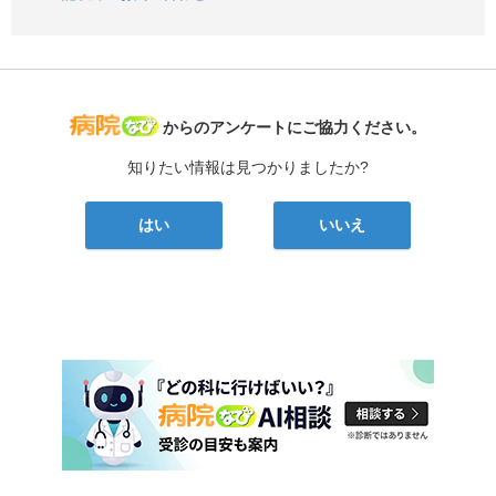
病院なび
からのアンケートにご協力ください。
知りたい情報は見つかりましたか?
はい
いいえ