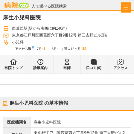
病院なび
人で選べる医院検索
麻生小児科医院
西葛西駅
(駅から
南西に約140m
)
東京都江戸川区西葛西六丁目9番12号 第三吉野ビル2階
小児科
※
1
--
39
アクセス数
7月
:
6月
:
過去12ヶ月:
医院トップ
診療案内
医師
口コミ(
0
)
アクセス
麻生小児科医院
の基本情報
医療機関名
麻生小児科医院
東京都江戸川区西葛西六丁目9番12号 第三吉野ビル2