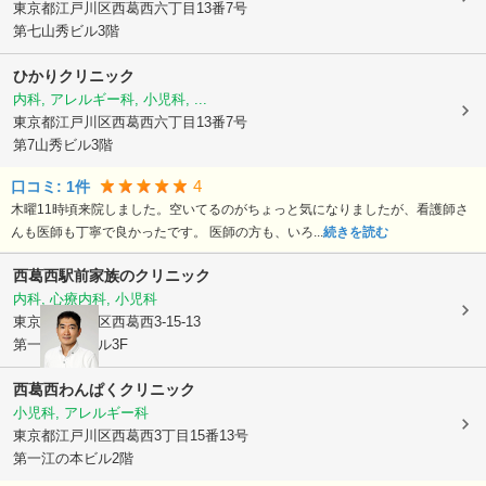
東京都江戸川区
西葛西六丁目13番7号
第七山秀ビル3階
ひかりクリニック
内科, アレルギー科, 小児科, ...
東京都江戸川区
西葛西六丁目13番7号
第7山秀ビル3階
4
口コミ:
1
件
木曜11時頃来院しました。空いてるのがちょっと気になりましたが、看護師さ
んも医師も丁寧で良かったです。 医師の方も、いろ...
続きを読む
西葛西駅前家族のクリニック
内科, 心療内科, 小児科
東京都江戸川区
西葛西3-15-13
第一江の本ビル3F
西葛西わんぱくクリニック
小児科, アレルギー科
東京都江戸川区
西葛西3丁目15番13号
第一江の本ビル2階