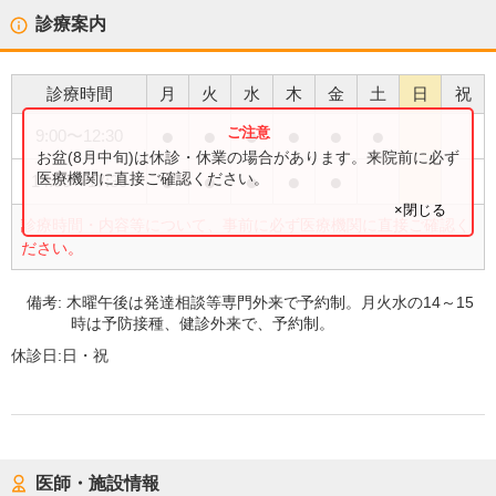
診療案内
診療時間
月
火
水
木
金
土
日
祝
●
●
●
●
●
●
9:00
〜
12:30
お盆(8月中旬)は休診・休業の場合があります。来院前に必ず
●
●
●
●
●
医療機関に直接ご確認ください。
14:00
〜
17:30
×閉じる
診療時間・内容等について、事前に必ず医療機関に直接ご確認く
ださい。
備考:
木曜午後は発達相談等専門外来で予約制。月火水の14～15
時は予防接種、健診外来で、予約制。
休診日:
日・祝
医師・施設情報