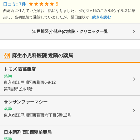
5
口コミ:
7
件
西葛西に住んでいた頃お世話になりました。 娘が6ヶ月のころRSウイルスに感
染し、当初他院で受診していましたが、翌日症状が...
続きを読む
江戸川区(小児科)の病院・クリニック一覧
麻生小児科医院
近隣の薬局
トモズ 西葛西店
薬局
東京都江戸川区
西葛西6-9-12
第3吉野ビル1階
サンサンファーマシー
薬局
東京都江戸川区
西葛西六丁目5番12号
日本調剤 西西駅前薬局
薬局