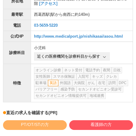
所在地
階
[アクセス]
最寄駅
西葛西駅
(駅から
南西に約140m
)
電話
03-5659-5220
公式HP
http://www.medicalport.jp/nishikasai/asou.html
小児科
診療科目
近くの医療機関を診療科目から探す
オンライン診療
ネット受付
電話予約
夜間
日祝
女性医師
スマホ保険証
入院可
キッズ
クレカ
特徴
駐車場
英語
外国語
大病院
がん
在宅
訪問
DPC
バリアフリー
感染予防
セカンドオピニオン受診可
セカンドオピニオン情報提供可
地域連携
直近の求人を確認する
[PR]
PT/OT/STの方
看護師の方