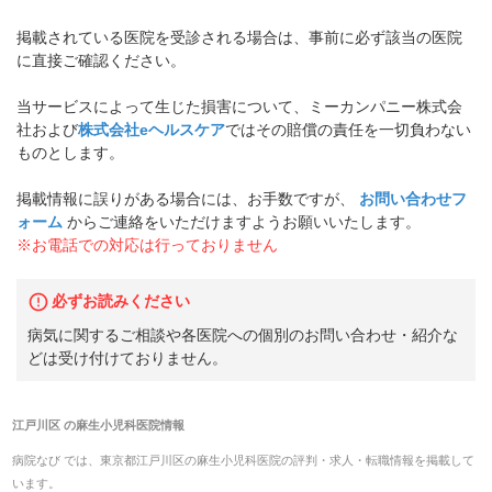
掲載されている医院を受診される場合は、事前に必ず該当の医院
に直接ご確認ください。
当サービスによって生じた損害について、ミーカンパニー株式会
社および
株式会社eヘルスケア
ではその賠償の責任を一切負わない
ものとします。
掲載情報に誤りがある場合には、お手数ですが、
お問い合わせフ
ォーム
からご連絡をいただけますようお願いいたします。
※お電話での対応は行っておりません
必ずお読みください
病気に関するご相談や各医院への個別のお問い合わせ・紹介な
どは受け付けておりません。
江戸川区
の
麻生小児科医院
情報
病院なび では、
東京都
江戸川区
の
麻生小児科医院
の
評判・求人・転職
情報を掲載して
います。