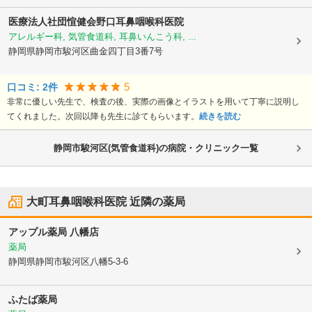
医療法人社団愃健会
野口耳鼻咽喉科医院
アレルギー科, 気管食道科, 耳鼻いんこう科, ...
静岡県静岡市駿河区
曲金四丁目3番7号
5
口コミ:
2
件
非常に優しい先生で、検査の後、実際の画像とイラストを用いて丁寧に説明し
てくれました。次回以降も先生に診てもらいます。
続きを読む
静岡市駿河区(気管食道科)の病院・クリニック一覧
大町耳鼻咽喉科医院
近隣の薬局
アップル薬局 八幡店
薬局
静岡県静岡市駿河区
八幡5-3-6
ふたば薬局