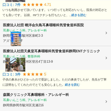
4.71
口コミ:
7
件
いつも利用させて頂いています。 いつ行っても対応がいいし、院長の対応がと
ても良いです。 以前、mrワクチンを打ちたいと、...
続きを読む
医療法人社団 曉洋会
矢島耳鼻咽喉科気管食道科医院
耳鼻いんこう科, アレルギー科
静岡県静岡市駿河区
泉町2-3
アズマビル2F
医療法人社団天眞堂
耳鼻咽喉科気管食道科静岡ENTクリニック
耳鼻いんこう科, 整形外科
静岡県静岡市駿河区
登呂4丁目13-9
5
口コミ:
3
件
子供の鼻水がひどかったので受診しました。ただの鼻炎でしたが、先生が丁寧
に説明をしてくれたのでとても安心しました。
続きを読む
森園クリニック耳鼻咽喉科・アレルギー科
耳鼻いんこう科, アレルギー科
静岡県静岡市駿河区
見瀬216