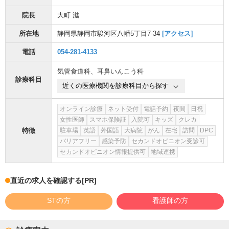
院長
大町 滋
所在地
静岡県静岡市駿河区八幡5丁目7-34
[アクセス]
電話
054-281-4133
気管食道科
、
耳鼻いんこう科
診療科目
近くの医療機関を診療科目から探す
オンライン診療
ネット受付
電話予約
夜間
日祝
女性医師
スマホ保険証
入院可
キッズ
クレカ
特徴
駐車場
英語
外国語
大病院
がん
在宅
訪問
DPC
バリアフリー
感染予防
セカンドオピニオン受診可
セカンドオピニオン情報提供可
地域連携
直近の求人を確認する
[PR]
STの方
看護師の方