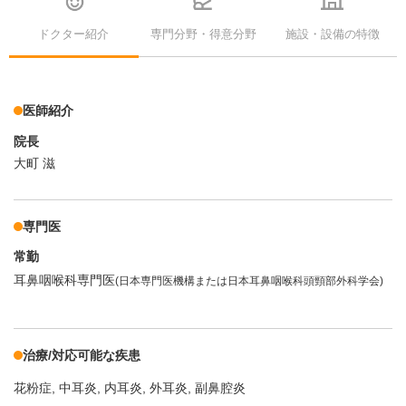
ドクター紹介
専門分野・得意分野
施設・設備の特徴
医師紹介
院長
大町 滋
専門医
常勤
耳鼻咽喉科専門医
(日本専門医機構または日本耳鼻咽喉科頭頸部外科学会)
治療/対応可能な疾患
花粉症
中耳炎
内耳炎
外耳炎
副鼻腔炎