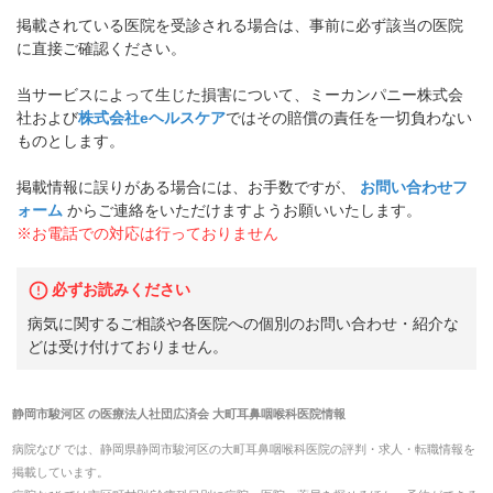
掲載されている医院を受診される場合は、事前に必ず該当の医院
に直接ご確認ください。
当サービスによって生じた損害について、ミーカンパニー株式会
社および
株式会社eヘルスケア
ではその賠償の責任を一切負わない
ものとします。
掲載情報に誤りがある場合には、お手数ですが、
お問い合わせフ
ォーム
からご連絡をいただけますようお願いいたします。
※お電話での対応は行っておりません
必ずお読みください
病気に関するご相談や各医院への個別のお問い合わせ・紹介な
どは受け付けておりません。
静岡市駿河区
の
医療法人社団広済会 大町耳鼻咽喉科医院
情報
病院なび では、
静岡県
静岡市駿河区
の
大町耳鼻咽喉科医院
の
評判・求人・転職
情報を
掲載しています。