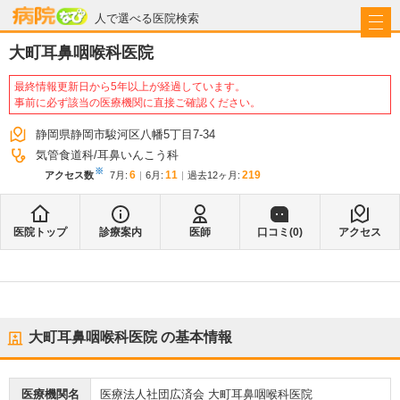
病院なび
人で選べる医院検索
大町耳鼻咽喉科医院
最終情報更新日から5年以上が経過しています。
事前に必ず該当の医療機関に直接ご確認ください。
静岡県静岡市駿河区八幡5丁目7-34
気管食道科
耳鼻いんこう科
※
6
11
219
アクセス数
7月
:
6月
:
過去12ヶ月:
医院トップ
診療案内
医師
口コミ(
0
)
アクセス
大町耳鼻咽喉科医院
の基本情報
医療機関名
医療法人社団広済会 大町耳鼻咽喉科医院