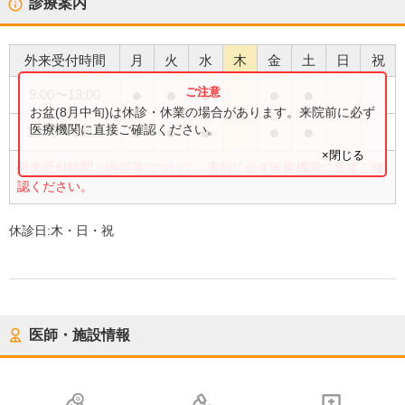
診療案内
外来受付時間
月
火
水
木
金
土
日
祝
●
●
●
●
●
9:00
〜
13:00
お盆(8月中旬)は休診・休業の場合があります。来院前に必ず
●
●
●
●
●
医療機関に直接ご確認ください。
15:00
〜
18:00
×閉じる
外来受付時間・内容等について、事前に必ず医療機関に直接ご確
認ください。
休診日:
木・日・祝
医師・施設情報