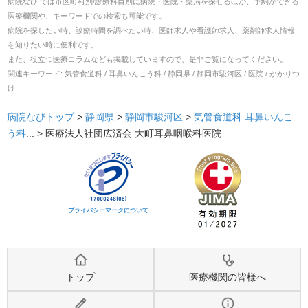
病院なび では市区町村別/診療科目別に病院・医院・薬局を探せるほか、予約ができる
医療機関や、キーワードでの検索も可能です。
病院を探したい時、診療時間を調べたい時、医師求人や看護師求人、薬剤師求人情報
を知りたい時に便利です。
また、役立つ医療コラムなども掲載していますので、是非ご覧になってください。
関連キーワード:
気管食道科 / 耳鼻いんこう科 / 静岡県 / 静岡市駿河区 / 医院 / かかりつ
け
病院なびトップ
>
静岡県
>
静岡市駿河区
>
気管食道科
耳鼻いんこ
う科
... >
医療法人社団広済会 大町耳鼻咽喉科医院
プライバシーマークについて
トップ
医療機関の皆様へ