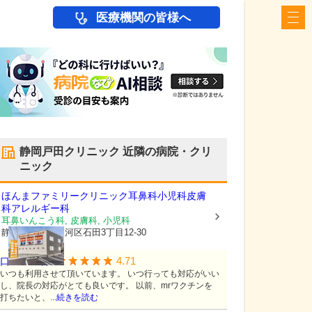
医療機関の皆様へ
静岡戸田クリニック
近隣の病院・クリ
ニック
ほんまファミリークリニック耳鼻科小児科皮膚
科アレルギー科
耳鼻いんこう科, 皮膚科, 小児科
静岡県静岡市駿河区
石田3丁目12-30
4.71
口コミ:
7
件
いつも利用させて頂いています。 いつ行っても対応がいい
し、院長の対応がとても良いです。 以前、mrワクチンを
打ちたいと、...
続きを読む