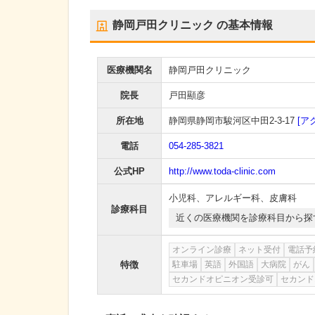
静岡戸田クリニック
の基本情報
医療機関名
静岡戸田クリニック
院長
戸田顯彦
所在地
静岡県静岡市駿河区中田2-3-17
[ア
電話
054-285-3821
公式HP
http://www.toda-clinic.com
小児科
、
アレルギー科
、
皮膚科
診療科目
近くの医療機関を診療科目から探
オンライン診療
ネット受付
電話予
特徴
駐車場
英語
外国語
大病院
がん
セカンドオピニオン受診可
セカンド