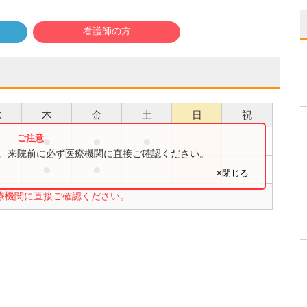
看護師の方
水
木
金
土
日
祝
●
●
●
●
す。来院前に必ず医療機関に直接ご確認ください。
●
●
×閉じる
療機関に直接ご確認ください。