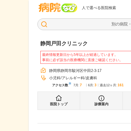
病院なび
人で選べる医院検索
静岡戸田クリニック
最終情報更新日から5年以上が経過しています。
事前に必ず該当の医療機関に直接ご確認ください。
静岡県静岡市駿河区中田2-3-17
小児科
アレルギー科
皮膚科
※
7
3
161
アクセス数
7月
:
6月
:
過去12ヶ月:
医院トップ
診療案内