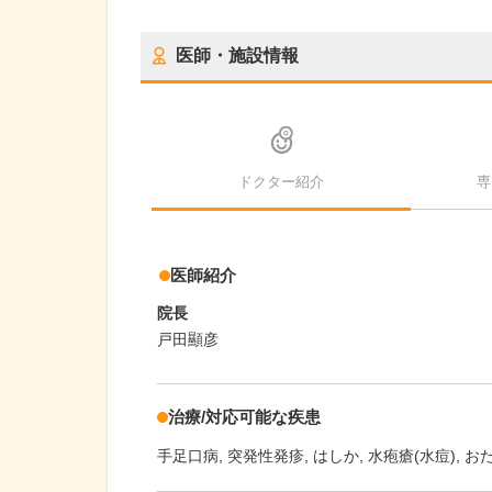
医師・施設情報
ドクター紹介
専
医師紹介
院長
戸田顯彦
治療/対応可能な疾患
手足口病
突発性発疹
はしか
水疱瘡(水痘)
お