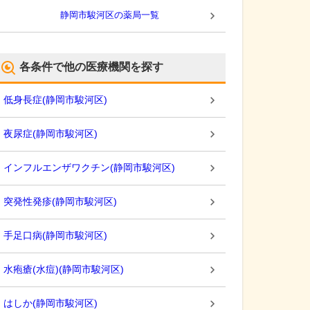
静岡市駿河区
の薬局一覧
各条件で他の医療機関を探す
低身長症
(
静岡市駿河区
)
夜尿症
(
静岡市駿河区
)
インフルエンザワクチン
(
静岡市駿河区
)
突発性発疹
(
静岡市駿河区
)
手足口病
(
静岡市駿河区
)
水疱瘡(水痘)
(
静岡市駿河区
)
はしか
(
静岡市駿河区
)