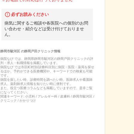
必ずお読みください
病気に関するご相談や各医院への個別のお問
い合わせ・紹介などは受け付けておりませ
ん。
静岡市駿河区
の
静岡戸田クリニック
情報
病院なび では、
静岡県
静岡市駿河区
の
静岡戸田クリニック
の
評
判・求人・転職
情報を掲載しています。
病院なび では市区町村別/診療科目別に病院・医院・薬局を探せ
るほか、予約ができる医療機関や、キーワードでの検索も可能
です。
病院を探したい時、診療時間を調べたい時、医師求人や看護師
求人、薬剤師求人情報を知りたい時に便利です。
また、役立つ医療コラムなども掲載していますので、是非ご覧
になってください。
関連キーワード:
小児科 / アレルギー科 / 皮膚科 / 静岡市駿河区 /
クリニック / かかりつけ