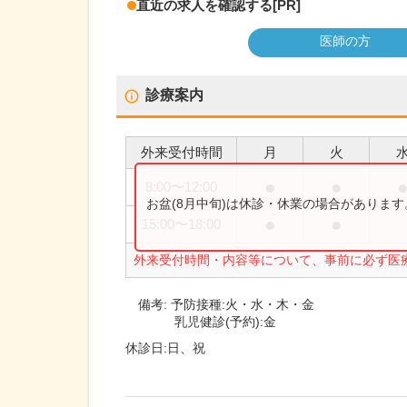
直近の求人を確認する
[PR]
医師の方
診療案内
外来受付時間
月
火
●
●
8:00
〜
12:00
お盆(8月中旬)は休診・休業の場合がありま
●
●
15:00
〜
18:00
外来受付時間・内容等について、事前に必ず医
備考:
予防接種:火・水・木・金
乳児健診(予約):金
休診日:
日、祝