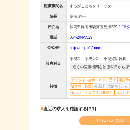
医療機関名
するがこどもクリニック
院長
草深 純一
所在地
静岡県静岡市駿河区見瀬229-2
[ア
電話
054-204-5529
公式HP
http://srgkc17.com
小児科
、
小児外科
、
小児泌尿器科
、
診療科目
近くの医療機関を診療科目から探
オンライン診療
ネット受付
電話予
特徴
駐車場
英語
外国語
大病院
がん
セカンドオピニオン受診可
セカンド
直近の求人を確認する
[PR]
PT/OT/STの方