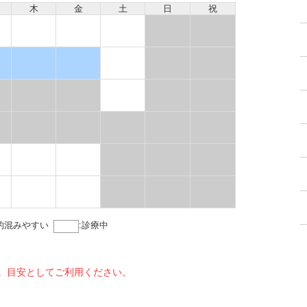
木
金
土
日
祝
的混みやすい
:
診療中
。目安としてご利用ください。