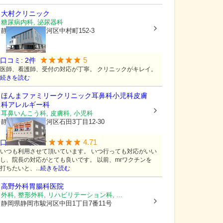
大村クリニック
糖尿病内科, 泌尿器科
静岡県静岡市駿河区
中村町152-3
5
口コミ:
2
件
医師、看護師、受付の対応が丁寧。 クリニックがキレイ。
続きを読む
ほんまファミリークリニック耳鼻科小児科皮膚
科アレルギー科
耳鼻いんこう科, 皮膚科, 小児科
静岡県静岡市駿河区
石田3丁目12-30
4.71
口コミ:
7
件
いつも利用させて頂いています。 いつ行っても対応がいい
し、院長の対応がとても良いです。 以前、mrワクチンを
打ちたいと、...
続きを読む
高野外科胃腸科医院
外科, 整形外科, リハビリテーション科, ...
静岡県静岡市駿河区
中田1丁目7番11号