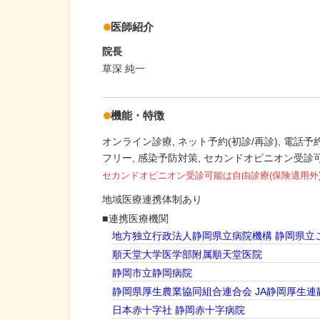
医師紹介
院長
草深 純一
機能・特徴
オンライン診療
ネット予約(初診/再診)
電話予約
フリー
感染予防対策
セカンドオピニオン受診
セカンドオピニオン受診可能
は自由診療(保険適用外
地域医療連携体制あり
連携医療機関
地方独立行政法人静岡県立病院機構 静岡県立
順天堂大学医学部附属順天堂医院
静岡市立静岡病院
静岡県厚生農業協同組合連合会 JA静岡厚生
日本赤十字社 静岡赤十字病院