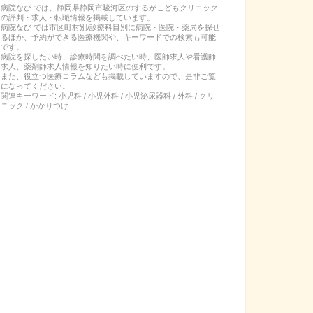
病院なび では、
静岡県
静岡市駿河区
の
するがこどもクリニック
の
評判・求人・転職
情報を掲載しています。
病院なび では市区町村別/診療科目別に病院・医院・薬局を探せ
るほか、予約ができる医療機関や、キーワードでの検索も可能
です。
病院を探したい時、診療時間を調べたい時、医師求人や看護師
求人、薬剤師求人情報を知りたい時に便利です。
また、役立つ医療コラムなども掲載していますので、是非ご覧
になってください。
関連キーワード:
小児科 / 小児外科 / 小児泌尿器科 / 外科 / クリ
ニック / かかりつけ