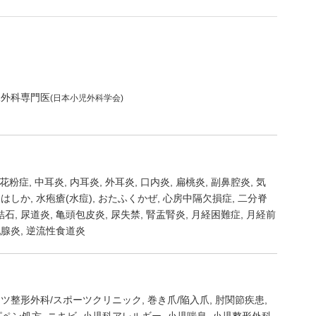
児外科専門医
(日本小児外科学会)
花粉症
中耳炎
内耳炎
外耳炎
口内炎
扁桃炎
副鼻腔炎
気
はしか
水疱瘡(水痘)
おたふくかぜ
心房中隔欠損症
二分脊
結石
尿道炎
亀頭包皮炎
尿失禁
腎盂腎炎
月経困難症
月経前
乳腺炎
逆流性食道炎
ツ整形外科/スポーツクリニック
巻き爪/陥入爪
肘関節疾患