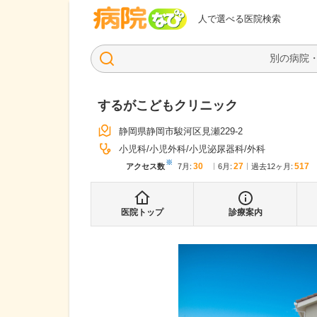
病院なび
人で選べる医院検索
するがこどもクリニック
静岡県静岡市駿河区見瀬229-2
小児科
小児外科
小児泌尿器科
外科
※
30
27
517
アクセス数
7月
:
6月
:
過去12ヶ月:
医院トップ
診療案内