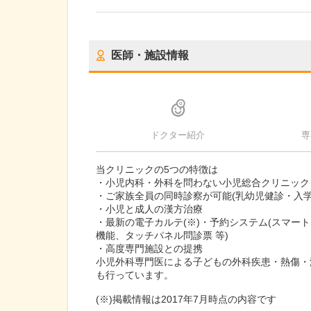
医師・施設情報
ドクター紹介
専
当クリニックの5つの特徴は
・小児内科・外科を問わない小児総合クリニック
・ご家族全員の同時診察が可能(乳幼児健診・入
・小児と成人の漢方治療
・最新の電子カルテ(※)・予約システム(スマ
機能、タッチパネル問診票 等)
・高度専門施設との提携
小児外科専門医による子どもの外科疾患・熱傷・
も行っています。
(※)掲載情報は2017年7月時点の内容です