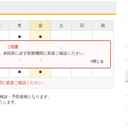
水
木
金
土
日
祝
●
●
●
●
す。来院前に必ず医療機関に直接ご確認ください。
●
●
●
×閉じる
●
●
●
関に直接ご確認ください。
乳幼児検診・予防接種となります。
たします。