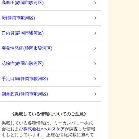
高血圧
(
静岡市駿河区
)
痔
(
静岡市駿河区
)
口内炎
(
静岡市駿河区
)
突発性発疹
(
静岡市駿河区
)
花粉症
(
静岡市駿河区
)
手足口病
(
静岡市駿河区
)
副鼻腔炎
(
静岡市駿河区
)
《掲載している情報についてのご注意》
掲載している各種情報は、ミーカンパニー株式
会社および
株式会社eヘルスケア
が調査した情報
をもとにしています。 正確な情報掲載に努めて