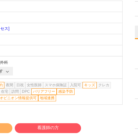
クセス]
外科
す
約
夜間
日祝
女性医師
スマホ保険証
入院可
キッズ
クレカ
在宅
訪問
DPC
バリアフリー
感染予防
オピニオン情報提供可
地域連携
看護師の方