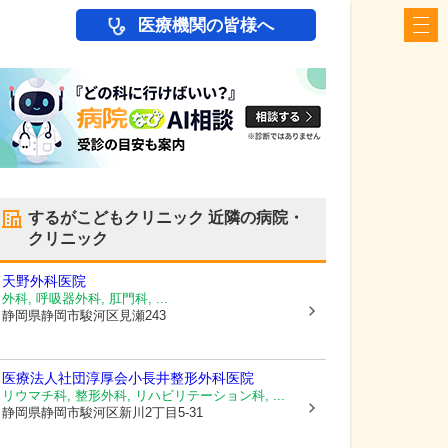
医療機関の皆様へ
するがこどもクリニック
近隣の病院・
クリニック
天野外科医院
外科, 呼吸器外科, 肛門科, ...
静岡県静岡市駿河区
見瀬243
医療法人社団淳厚会
小長井整形外科医院
リウマチ科, 整形外科, リハビリテーション科, ...
静岡県静岡市駿河区
新川2丁目5-31