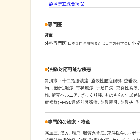
静岡県立総合病院
専門医
常勤
外科専門医
小
(日本専門医機構または日本外科学会)
治療/対応可能な疾患
胃潰瘍・十二指腸潰瘍
過敏性腸症候群
虫垂炎
胸
脂漏性湿疹
帯状疱疹
手足口病
突発性発疹
椎
臍帯ヘルニア
ぎっくり腰
ものもらい
尿路
症候群(PMS)/月経前緊張症
卵巣嚢腫
卵巣炎
専門的な治療・特色
高血圧
漢方
喘息
脂質異常症
東洋医学
スポー