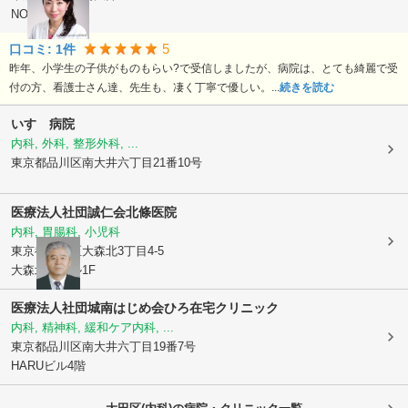
NORIビル3階
5
口コミ:
1
件
昨年、小学生の子供がものもらい?で受信しましたが、病院は、とても綺麗で受
付の方、看護士さん達、先生も、凄く丁寧で優しい。...
続きを読む
いすゞ病院
内科, 外科, 整形外科, ...
東京都品川区
南大井六丁目21番10号
医療法人社団誠仁会
北條医院
内科, 胃腸科, 小児科
東京都大田区
大森北3丁目4-5
大森北誠ビル1F
医療法人社団城南はじめ会ひろ在宅クリニック
内科, 精神科, 緩和ケア内科, ...
東京都品川区
南大井六丁目19番7号
HARUビル4階