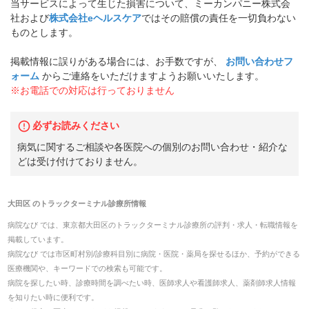
当サービスによって生じた損害について、ミーカンパニー株式会
社および
株式会社eヘルスケア
ではその賠償の責任を一切負わない
ものとします。
掲載情報に誤りがある場合には、お手数ですが、
お問い合わせフ
ォーム
からご連絡をいただけますようお願いいたします。
※お電話での対応は行っておりません
必ずお読みください
病気に関するご相談や各医院への個別のお問い合わせ・紹介な
どは受け付けておりません。
大田区
の
トラックターミナル診療所
情報
病院なび では、
東京都
大田区
の
トラックターミナル診療所
の
評判・求人・転職
情報を
掲載しています。
病院なび では市区町村別/診療科目別に病院・医院・薬局を探せるほか、予約ができる
医療機関や、キーワードでの検索も可能です。
病院を探したい時、診療時間を調べたい時、医師求人や看護師求人、薬剤師求人情報
を知りたい時に便利です。