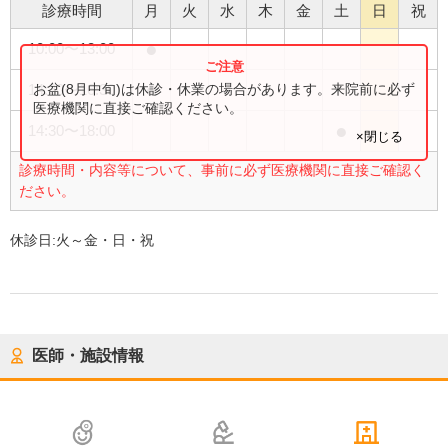
診療時間
月
火
水
木
金
土
日
祝
●
10:00
〜
13:00
●
お盆(8月中旬)は休診・休業の場合があります。来院前に必ず
14:30
〜
16:30
医療機関に直接ご確認ください。
●
14:30
〜
18:00
×閉じる
診療時間・内容等について、事前に必ず医療機関に直接ご確認く
ださい。
休診日:
火～金・日・祝
医師・施設情報