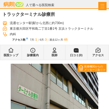
病院なび
人で選べる医院検索
トラックターミナル診療所
流通センター駅
(駅から
北西に約730m
)
東京都大田区平和島二丁目1番1号 京浜トラックターミナル
内科
※
1
3
65
アクセス数
7月
:
6月
:
過去12ヶ月:
医院トップ
診療案内
医師
口コミ(
0
)
アクセス
医療機関からの
メッセージあり