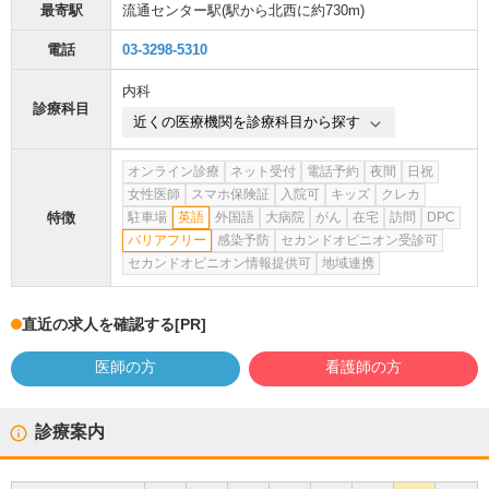
最寄駅
流通センター駅
(駅から
北西に約730m
)
電話
03-3298-5310
内科
診療科目
近くの医療機関を診療科目から探す
オンライン診療
ネット受付
電話予約
夜間
日祝
女性医師
スマホ保険証
入院可
キッズ
クレカ
特徴
駐車場
英語
外国語
大病院
がん
在宅
訪問
DPC
バリアフリー
感染予防
セカンドオピニオン受診可
セカンドオピニオン情報提供可
地域連携
直近の求人を確認する
[PR]
医師の方
看護師の方
診療案内