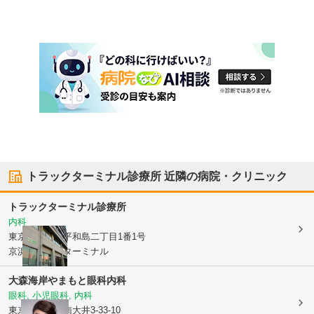
トラックターミナル診療所
近隣の病院・クリニック
トラックターミナル診療所
内科
東京都大田区
平和島二丁目1番1号
京浜トラックターミナル
大森海岸やまもと眼科内科
眼科, 小児眼科, 内科
東京都品川区
南大井3-33-10