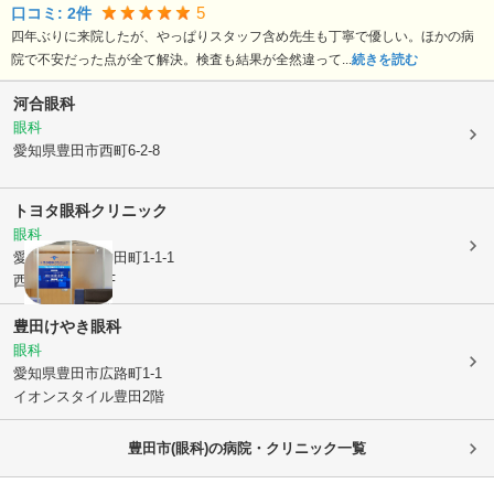
5
口コミ:
2
件
四年ぶりに来院したが、やっぱりスタッフ含め先生も丁寧で優しい。ほかの病
院で不安だった点が全て解決。検査も結果が全然違って...
続きを読む
河合眼科
眼科
愛知県豊田市
西町6-2-8
トヨタ眼科クリニック
眼科
愛知県豊田市
神田町1-1-1
西山地産ビル3F
豊田けやき眼科
眼科
愛知県豊田市
広路町1-1
イオンスタイル豊田2階
豊田市(眼科)の病院・クリニック一覧