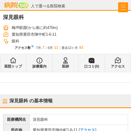
病院なび
人で選べる医院検索
深見眼科
梅坪駅
(駅から
南に約470m
)
愛知県豊田市陣中町1-6-11
眼科
※
7
11
93
アクセス数
7月
:
6月
:
過去12ヶ月:
医院トップ
診療案内
医師
口コミ(
0
)
アクセス
深見眼科
の基本情報
医療機関名
深見眼科
所在地
愛知県豊田市陣中町1-6-11
[アクセス]