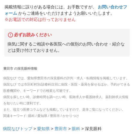
掲載情報に誤りがある場合には、お手数ですが、
お問い合わせフ
ォーム
からご連絡をいただけますようお願いいたします。
※お電話での対応は行っておりません
必ずお読みください
病気に関するご相談や各医院への個別のお問い合わせ・紹介な
どは受け付けておりません。
豊田市
の
深見眼科
情報
病院なび では、
愛知県
豊田市
の
深見眼科
の
評判・求人・転職
情報を掲載しています。
病院なび では市区町村別/診療科目別に病院・医院・薬局を探せるほか、予約ができる
医療機関や、キーワードでの検索も可能です。
病院を探したい時、診療時間を調べたい時、医師求人や看護師求人、薬剤師求人情報
を知りたい時に便利です。
また、役立つ医療コラムなども掲載していますので、是非ご覧になってください。
関連キーワード:
眼科 / 愛知県 / 豊田市 / かかりつけ
病院なびトップ
>
愛知県
>
豊田市
>
眼科
>
深見眼科