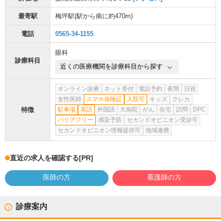
最寄駅
梅坪駅
(駅から
南に約470m
)
電話
0565-34-1155
眼科
診療科目
近くの医療機関を診療科目から探す
オンライン診療
ネット受付
電話予約
夜間
日祝
女性医師
スマホ保険証
入院可
キッズ
クレカ
特徴
駐車場
英語
外国語
大病院
がん
在宅
訪問
DPC
バリアフリー
感染予防
セカンドオピニオン受診可
セカンドオピニオン情報提供可
地域連携
直近の求人を確認する
[PR]
医師の方
看護師の方
診療案内