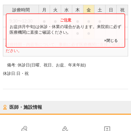
診療時間
月
火
水
木
金
土
日
祝
●
●
●
●
●
●
9:30
〜
12:30
お盆(8月中旬)は休診・休業の場合があります。来院前に必ず
●
●
●
●
医療機関に直接ご確認ください。
15:30
〜
18:30
×閉じる
診療時間・内容等について、事前に必ず医療機関に直接ご確認く
ださい。
備考:
休診日(日曜、祝日、お盆、年末年始)
休診日:
日・祝
医師・施設情報