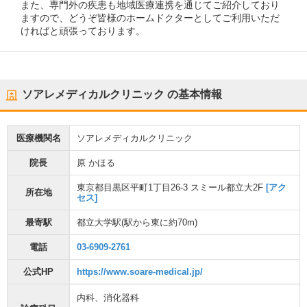
また、専門外の疾患も地域医療連携を通じてご紹介しており
ますので、どうぞ皆様のホームドクターとしてご利用いただ
ければと頑張っております。
ソアレメディカルクリニック
の基本情報
医療機関名
ソアレメディカルクリニック
院長
原 かほる
東京都目黒区平町1丁目26-3 スミール都立大2F
[アク
所在地
セス]
最寄駅
都立大学駅
(駅から
東に約70m
)
電話
03-6909-2761
公式HP
https://www.soare-medical.jp/
内科
、
消化器科