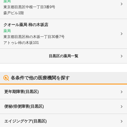
薬局
東京都目黒区
中根一丁目3番9号
森戸ビル1階
クオール薬局 柿の木坂店
薬局
東京都目黒区
柿の木坂一丁目30番7号
アトゥレ柿の木坂101
目黒区
の薬局一覧
各条件で他の医療機関を探す
更年期障害
(
目黒区
)
便秘/排便障害
(
目黒区
)
エイジングケア
(
目黒区
)