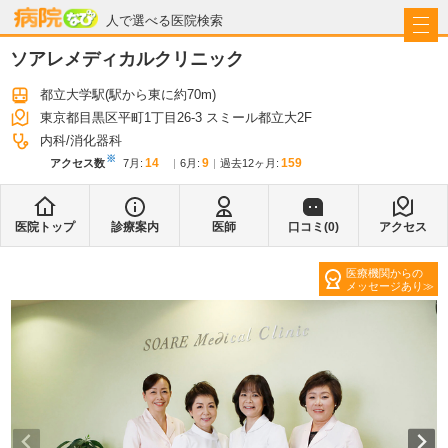
病院なび
人で選べる医院検索
ソアレメディカルクリニック
都立大学駅
(駅から
東に約70m
)
東京都目黒区平町1丁目26-3 スミール都立大2F
内科
消化器科
※
14
9
159
アクセス数
7月
:
6月
:
過去12ヶ月:
医院トップ
診療案内
医師
口コミ(
0
)
アクセス
医療機関からの
メッセージあり