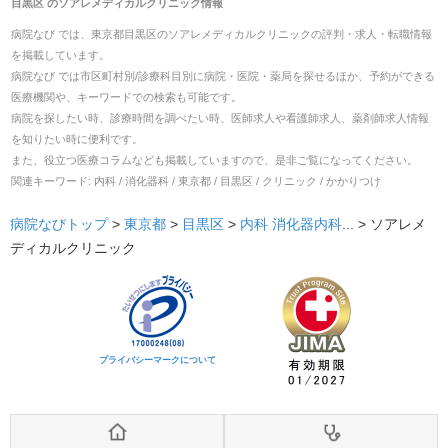
目黒区
の
ソアレメディカルクリニック
情報
病院なび では、
東京都
目黒区
の
ソアレメディカルクリニック
の
評判・求人・転職
情報
を掲載しています。
病院なび では市区町村別/診療科目別に病院・医院・薬局を探せるほか、予約ができる
医療機関や、キーワードでの検索も可能です。
病院を探したい時、診療時間を調べたい時、医師求人や看護師求人、薬剤師求人情報
を知りたい時に便利です。
また、役立つ医療コラムなども掲載していますので、是非ご覧になってください。
関連キーワード:
内科 / 消化器科 / 東京都 / 目黒区 / クリニック / かかりつけ
病院なびトップ
>
東京都
>
目黒区
>
内科
消化器内科
... >
ソアレメ
ディカルクリニック
プライバシーマークについて