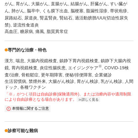
がん
胃がん
大腸がん
直腸がん
結腸がん
肝臓がん
すい臓が
ん
肺がん
脳卒中
くも膜下出血
脳梗塞
脂漏性湿疹
帯状疱疹
尿路結石
尿道炎
腎盂腎炎
腎結石
過活動膀胱/UUI(切迫性尿失
禁)
逆流性食道炎
高血圧, 糖尿病, 痛風, 脂質異常症
専門的な治療・特色
漢方
喘息
大腸内視鏡検査
鎮静下胃内視鏡検査
鎮静下大腸内視
※
鏡
胃内視鏡検査
炎症性腸疾患
エイジングケア
COVID-19検
査/治療
骨粗鬆症
更年期障害
便秘/排便障害
企業健診
生活習慣病, 禁煙外来, 大腸がん検診, 胃がん検診, 乳がん検診, 人間
ドック, 各種ワクチン
「※」がつく項目は自由診療(保険適用外)、または治療内容や適用制限
により自由診療となる場合があります。
詳しく見る
本情報に関するご注意
診察可能な難病