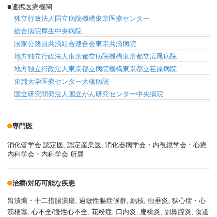
連携医療機関
独立行政法人国立病院機構東京医療センター
総合病院厚生中央病院
国家公務員共済組合連合会東京共済病院
地方独立行政法人東京都立病院機構東京都立広尾病院
地方独立行政法人東京都立病院機構東京都立荏原病院
東邦大学医療センター大橋病院
国立研究開発法人国立がん研究センター中央病院
専門医
消化管学会 認定医, 認定産業医, 消化器病学会・内視鏡学会・心療
内科学会・内科学会 所属
治療/対応可能な疾患
胃潰瘍・十二指腸潰瘍
過敏性腸症候群
結核
虫垂炎
狭心症・心
筋梗塞
心不全/慢性心不全
花粉症
口内炎
扁桃炎
副鼻腔炎
食道