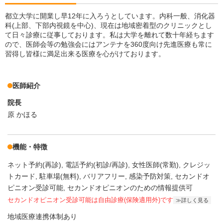
都立大学に開業し早12年に入ろうとしています。内科一般、消化器
科(上部、下部内視鏡を中心)、現在は地域密着型のクリニックとし
て日々診療に従事しております。私は大学を離れて数十年経ちます
ので、医師会等の勉強会にはアンテナを360度向け先進医療も常に
習得し皆様に満足出来る医療を心がけております。
医師紹介
院長
原 かほる
機能・特徴
ネット予約(再診)
電話予約(初診/再診)
女性医師(常勤)
クレジッ
トカード
駐車場(無料)
バリアフリー
感染予防対策
セカンドオ
ピニオン受診可能
セカンドオピニオンのための情報提供可
セカンドオピニオン受診可能
は自由診療(保険適用外)です
詳しく見る
地域医療連携体制あり