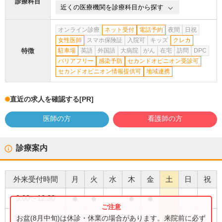
診療科目
近くの医療機関を診療科目から探す
オンライン診療
ネット受付
電話予約
夜間
日祝
女性医師
スマホ保険証
入院可
キッズ
クレカ
特徴
駐車場
英語
外国語
大病院
がん
在宅
訪問
DPC
バリアフリー
感染予防
セカンドオピニオン受診可
セカンドオピニオン情報提供可
地域連携
直近の求人を確認する
[PR]
医師の方
看護師の方
診療案内
外来受付時間
月
火
水
木
金
土
日
祝
●
●
●
●
9:00
〜
12:30
●
お盆(8月中旬)は休診・休業の場合があります。来院前に必ず
10:00
〜
17:00