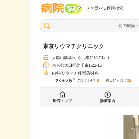
病院なび
人で選べる医院検索
東京リウマチクリニック
大岡山駅
(駅から
北東に約210m
)
東京都大田区北千束1-21-15
内科
リウマチ科
整形外科
※
2
9
135
アクセス数
7月
:
6月
:
過去12ヶ月:
医院トップ
診療案内