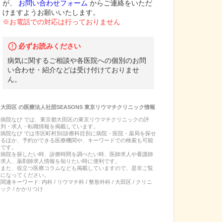
が、
お問い合わせフォーム
からご連絡をいただ
けますようお願いいたします。
※お電話での対応は行っておりません
必ずお読みください
病気に関するご相談や各医院への個別のお問
い合わせ・紹介などは受け付けておりませ
ん。
大田区
の
医療法人社団SEASONS 東京リウマチクリニック
情報
病院なび では、
東京都
大田区
の
東京リウマチクリニック
の
評
判・求人・転職
情報を掲載しています。
病院なび では市区町村別/診療科目別に病院・医院・薬局を探せ
るほか、予約ができる医療機関や、キーワードでの検索も可能
です。
病院を探したい時、診療時間を調べたい時、医師求人や看護師
求人、薬剤師求人情報を知りたい時に便利です。
また、役立つ医療コラムなども掲載していますので、是非ご覧
になってください。
関連キーワード:
内科 / リウマチ科 / 整形外科 / 大田区 / クリニ
ック / かかりつけ