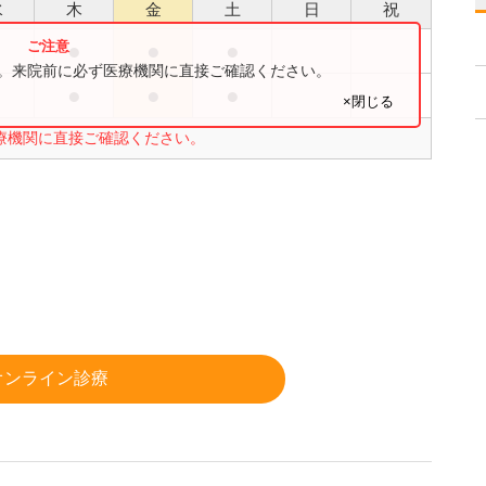
水
木
金
土
日
祝
●
●
●
●
す。来院前に必ず医療機関に直接ご確認ください。
●
●
●
●
×閉じる
療機関に直接ご確認ください。
オンライン診療