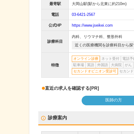
最寄駅
大岡山駅
(駅から
北東に約210m
)
電話
03-6421-2567
公式HP
https://www.jseikei.com
内科
、
リウマチ科
、
整形外科
診療科目
近くの医療機関を診療科目から探
オンライン診療
ネット受付
電話予
特徴
駐車場
英語
外国語
大病院
がん
セカンドオピニオン受診可
セカンド
直近の求人を確認する
[PR]
医師の方
診療案内