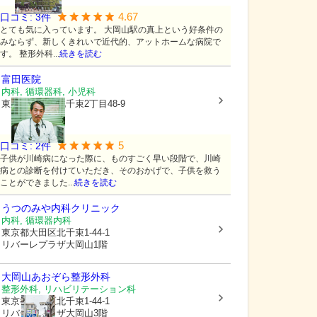
4.67
口コミ:
3
件
とても気に入っています。 大岡山駅の真上という好条件の
みならず、新しくきれいで近代的、アットホームな病院で
す。 整形外科...
続きを読む
富田医院
内科, 循環器科, 小児科
東京都大田区
北千束2丁目48-9
5
口コミ:
2
件
子供が川崎病になった際に、ものすごく早い段階で、川崎
病との診断を付けていただき、そのおかげで、子供を救う
ことができました...
続きを読む
うつのみや内科クリニック
内科, 循環器内科
東京都大田区
北千束1-44-1
リバーレプラザ大岡山1階
大岡山あおぞら整形外科
整形外科, リハビリテーション科
東京都大田区
北千束1-44-1
リバーレプラザ大岡山3階