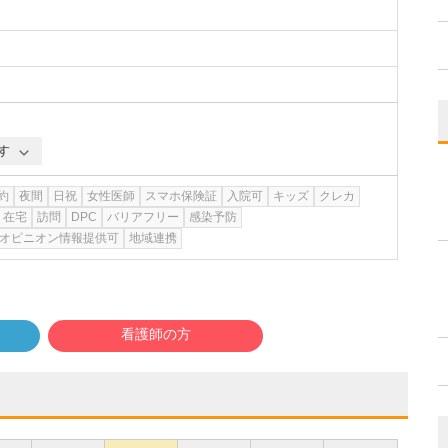
す
約
夜間
日祝
女性医師
スマホ保険証
入院可
キッズ
クレカ
在宅
訪問
DPC
バリアフリー
感染予防
オピニオン情報提供可
地域連携
看護師の方