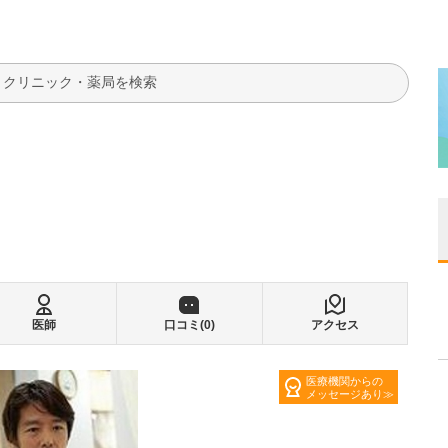
検索
医師
口コミ(
0
)
アクセス
医療機関からの
メッセージあり