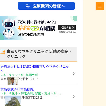
医療機関の皆様へ
東京リウマチクリニック
近隣の病院・
クリニック
医療法人社団SEASONS
東京リウマチクリニッ
ク
内科, リウマチ科, 整形外科
東京都大田区
北千束1-21-15
東急株式会社
東急病院
内科, 消化器・肝臓内科, 腎臓・透析内科, ...
東京都大田区
北千束3丁目27-2