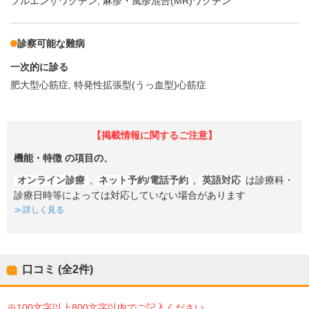
フルエンザワクチン
麻疹・風疹混合(MR)ワクチン
診察可能な難病
一次的に診る
肥大型心筋症
特発性拡張型(うっ血型)心筋症
【掲載情報に関するご注意】
機能・特徴
の項目の、
オンライン診療
,
ネット予約/電話予約
,
英語対応
は診療科・
診療日時等によっては対応していない場合があります
詳しく見る
口コミ (全
2
件)
※100文字以上800文字以内でご記入ください