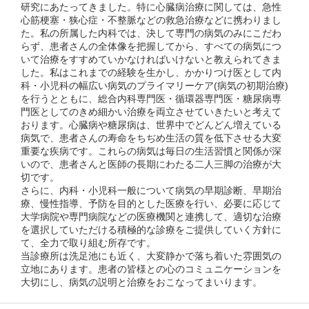
研究にあたってきました。特に心臓病治療に関しては、急性
心筋梗塞・狭心症・不整脈などの救急治療などに携わりまし
た。私の所属した内科では、決して専門の病気のみにこだわ
らず、患者さんの全体像を把握してから、すべての病気につ
いて治療をすすめていかなければいけないと教えられてきま
した。私はこれまでの経験を生かし、かかりつけ医として内
科・小児科の幅広い病気のプライマリーケア(病気の初期治療)
を行うとともに、総合内科専門医・循環器専門医・糖尿病専
門医としてのきめ細かい治療を両立させていきたいと考えて
おります。心臓病や糖尿病は、世界中でどんどん増えている
病気で、患者さんの寿命をちぢめ生活の質を低下させる大変
重要な疾病です。これらの病気は毎日の生活習慣と関係が深
いので、患者さんと医師の長期にわたる二人三脚の治療が大
切です。
さらに、内科・小児科一般について病気の早期診断、早期治
療、慢性指導、予防を目的とした医療を行い、必要に応じて
大学病院や専門病院などの医療機関と連携して、適切な治療
を選択していただける積極的な診療をご提供していく方針に
て、全力で取り組む所存です。
当診療所は洗足池にも近く、大変静かで落ち着いた雰囲気の
立地にあります。患者の皆様との心のコミュニケーションを
大切にし、病気の説明と治療をおこなってまいります。