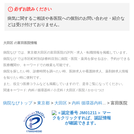
必ずお読みください
病気に関するご相談や各医院への個別のお問い合わせ・紹介な
どは受け付けておりません。
大田区
の
富田医院
情報
病院なび では、
東京都
大田区
の
富田医院
の
評判・求人・転職
情報を掲載しています。
病院なび では市区町村別/診療科目別に病院・医院・薬局を探せるほか、予約ができる
医療機関や、キーワードでの検索も可能です。
病院を探したい時、診療時間を調べたい時、医師求人や看護師求人、薬剤師求人情報
を知りたい時に便利です。
また、役立つ医療コラムなども掲載していますので、是非ご覧になってください。
関連キーワード:
内科 / 循環器科 / 小児科 / 大田区 / 医院 / かかりつけ
病院なびトップ
>
東京都
>
大田区
>
内科
循環器内科
... >
富田医院