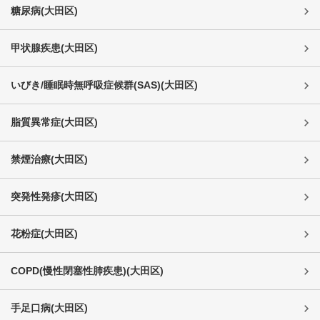
糖尿病
(
大田区
)
甲状腺疾患
(
大田区
)
いびき/睡眠時無呼吸症候群(SAS)
(
大田区
)
脂質異常症
(
大田区
)
禁煙治療
(
大田区
)
突発性発疹
(
大田区
)
花粉症
(
大田区
)
COPD(慢性閉塞性肺疾患)
(
大田区
)
手足口病
(
大田区
)