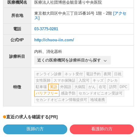
医療機関名
医療法人社団博慈会観音通り中央医院
東京都大田区中央三丁目15番16号 1階・2階
[アクセ
所在地
ス]
電話
03-3775-0281
公式HP
http://chuou-iin.com/
内科
、
消化器科
診療科目
近くの医療機関を診療科目から探す
オンライン診療
ネット受付
電話予約
夜間
日祝
女性医師
スマホ保険証
入院可
キッズ
クレカ
特徴
駐車場
英語
外国語
大病院
がん
在宅
訪問
DPC
バリアフリー
感染予防
セカンドオピニオン受診可
セカンドオピニオン情報提供可
地域連携
直近の求人を確認する
[PR]
医師の方
看護師の方