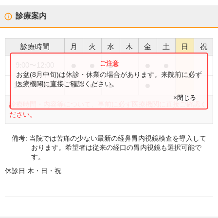
診療案内
診療時間
月
火
水
木
金
土
日
祝
●
●
●
●
●
9:00
〜
12:00
お盆(8月中旬)は休診・休業の場合があります。来院前に必ず
●
●
●
●
医療機関に直接ご確認ください。
15:00
〜
18:00
×閉じる
診療時間・内容等について、事前に必ず医療機関に直接ご確認く
ださい。
備考:
当院では苦痛の少ない最新の経鼻胃内視鏡検査を導入して
おります。希望者は従来の経口の胃内視鏡も選択可能で
す。
休診日:
木・日・祝