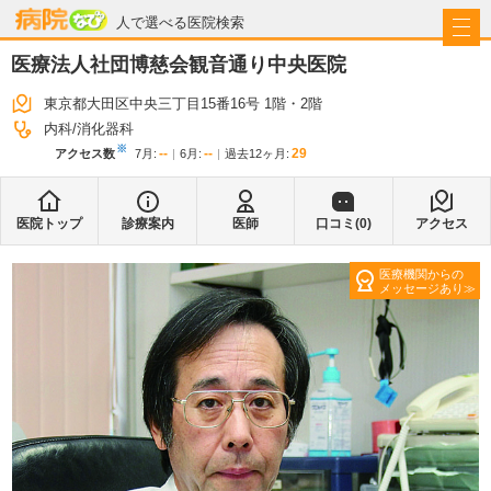
病院なび
人で選べる医院検索
医療法人社団博慈会観音通り中央医院
東京都大田区中央三丁目15番16号 1階・2階
内科
消化器科
※
--
--
29
アクセス数
7月
:
6月
:
過去12ヶ月:
医院トップ
診療案内
医師
口コミ(
0
)
アクセス
医療機関からの
メッセージあり