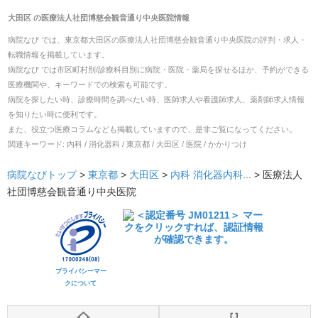
大田区
の
医療法人社団博慈会観音通り中央医院
情報
病院なび では、
東京都
大田区
の
医療法人社団博慈会観音通り中央医院
の
評判・求人・
転職
情報を掲載しています。
病院なび では市区町村別/診療科目別に病院・医院・薬局を探せるほか、予約ができる
医療機関や、キーワードでの検索も可能です。
病院を探したい時、診療時間を調べたい時、医師求人や看護師求人、薬剤師求人情報
を知りたい時に便利です。
また、役立つ医療コラムなども掲載していますので、是非ご覧になってください。
関連キーワード:
内科 / 消化器科 / 東京都 / 大田区 / 医院 / かかりつけ
病院なびトップ
>
東京都
>
大田区
>
内科
消化器内科
... >
医療法人
社団博慈会観音通り中央医院
プライバシーマー
クについて