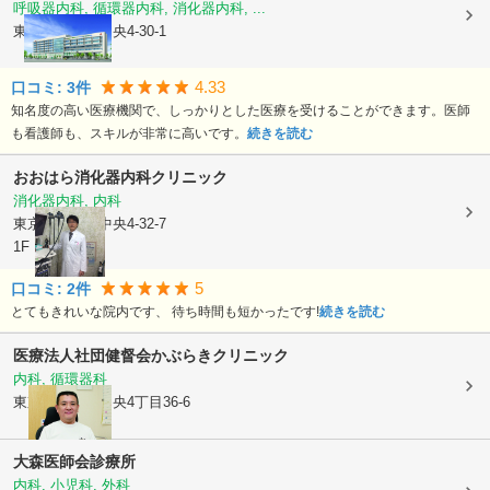
呼吸器内科, 循環器内科, 消化器内科, ...
東京都大田区
中央4-30-1
4.33
口コミ:
3
件
知名度の高い医療機関で、しっかりとした医療を受けることができます。医師
も看護師も、スキルが非常に高いです。
続きを読む
おおはら消化器内科クリニック
消化器内科, 内科
東京都大田区
中央4-32-7
1F
5
口コミ:
2
件
とてもきれいな院内です、 待ち時間も短かったです!
続きを読む
医療法人社団健督会
かぶらきクリニック
内科, 循環器科
東京都大田区
中央4丁目36-6
大森医師会診療所
内科, 小児科, 外科