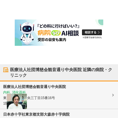
医療法人社団博慈会観音通り中央医院
近隣の病院・ク
リニック
医療法人社団博慈会観音通り中央医院
内科, 消化器科
東京都大田区
中央三丁目15番16号
1階・2階
日本赤十字社東京都支部
大森赤十字病院