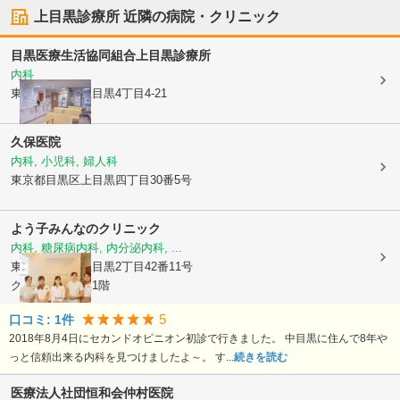
上目黒診療所
近隣の病院・クリニック
目黒医療生活協同組合
上目黒診療所
内科
東京都目黒区
上目黒4丁目4-21
久保医院
内科, 小児科, 婦人科
東京都目黒区
上目黒四丁目30番5号
よう子みんなのクリニック
内科, 糖尿病内科, 内分泌内科, ...
東京都目黒区
上目黒2丁目42番11号
グレイス中目黒1階
5
口コミ:
1
件
2018年8月4日にセカンドオピニオン初診で行きました。 中目黒に住んで8年や
っと信頼出来る内科を見つけましたよ～。 す...
続きを読む
医療法人社団恒和会
仲村医院