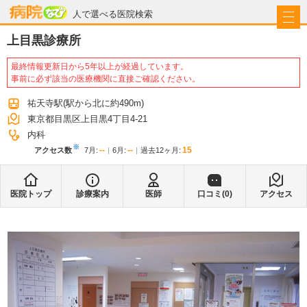
病院なび
人で選べる医院検索
上目黒診療所
最終情報更新日から5年以上が経過しています。
事前に必ず該当の医療機関に直接ご確認ください。
祐天寺駅
(駅から
北に約490m
)
東京都目黒区上目黒4丁目4-21
内科
※
--
--
15
アクセス数
7月
:
6月
:
過去12ヶ月:
医院トップ
診療案内
医師
口コミ(
0
)
アクセス