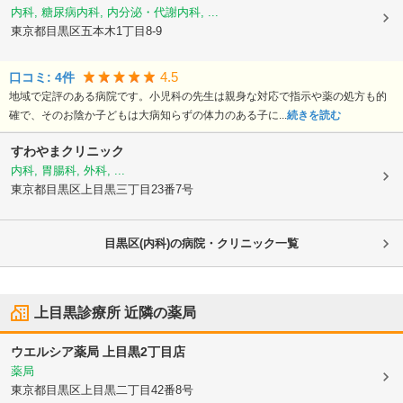
内科, 糖尿病内科, 内分泌・代謝内科, ...
東京都目黒区
五本木1丁目8-9
4.5
口コミ:
4
件
地域で定評のある病院です。小児科の先生は親身な対応で指示や薬の処方も的
確で、そのお陰か子どもは大病知らずの体力のある子に...
続きを読む
すわやまクリニック
内科, 胃腸科, 外科, ...
東京都目黒区
上目黒三丁目23番7号
目黒区(内科)の病院・クリニック一覧
上目黒診療所
近隣の薬局
ウエルシア薬局 上目黒2丁目店
薬局
東京都目黒区
上目黒二丁目42番8号