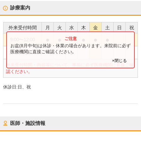
診療案内
外来受付時間
月
火
水
木
金
土
日
祝
●
●
●
●
●
●
9:00
〜
12:00
お盆(8月中旬)は休診・休業の場合があります。来院前に必ず
●
医療機関に直接ご確認ください。
18:00
〜
19:30
×閉じる
外来受付時間・内容等について、事前に必ず医療機関に直接ご確
認ください。
休診日:
日、祝
医師・施設情報