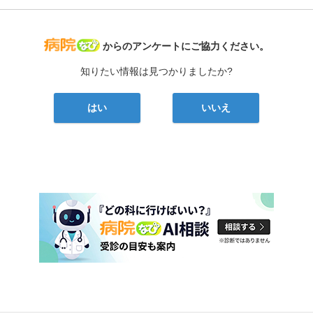
病院なび
からのアンケートにご協力ください。
知りたい情報は見つかりましたか?
はい
いいえ