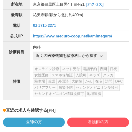
所在地
東京都目黒区上目黒4丁目4-21
[アクセス]
最寄駅
祐天寺駅
(駅から
北に約490m
)
電話
03-3715-2271
公式HP
https://www.meguro-coop.net/kamimeguro/
内科
診療科目
近くの医療機関を診療科目から探す
オンライン診療
ネット受付
電話予約
夜間
日祝
女性医師
スマホ保険証
入院可
キッズ
クレカ
特徴
駐車場
英語
外国語
大病院
がん
在宅
訪問
DPC
バリアフリー
感染予防
セカンドオピニオン受診可
セカンドオピニオン情報提供可
地域連携
直近の求人を確認する
[PR]
医師の方
看護師の方