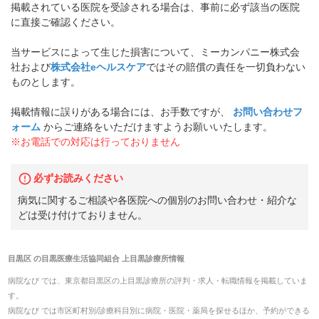
掲載されている医院を受診される場合は、事前に必ず該当の医院
に直接ご確認ください。
当サービスによって生じた損害について、ミーカンパニー株式会
社および
株式会社eヘルスケア
ではその賠償の責任を一切負わない
ものとします。
掲載情報に誤りがある場合には、お手数ですが、
お問い合わせフ
ォーム
からご連絡をいただけますようお願いいたします。
※お電話での対応は行っておりません
必ずお読みください
病気に関するご相談や各医院への個別のお問い合わせ・紹介な
どは受け付けておりません。
目黒区
の
目黒医療生活協同組合 上目黒診療所
情報
病院なび では、
東京都
目黒区
の
上目黒診療所
の
評判・求人・転職
情報を掲載していま
す。
病院なび では市区町村別/診療科目別に病院・医院・薬局を探せるほか、予約ができる