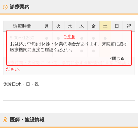
診療案内
診療時間
月
火
水
木
金
土
日
祝
●
●
●
●
●
9:00
〜
12:30
お盆(8月中旬)は休診・休業の場合があります。来院前に必ず
●
●
●
●
医療機関に直接ご確認ください。
14:30
〜
18:00
×閉じる
診療時間・内容等について、事前に必ず医療機関に直接ご確認く
ださい。
休診日:
水・日・祝
医師・施設情報