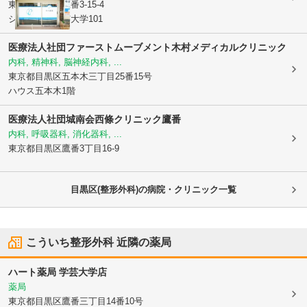
東京都目黒区
鷹番3-15-4
シャルマン学芸大学101
医療法人社団ファーストムーブメント木村メディカルクリニック
内科, 精神科, 脳神経内科, ...
東京都目黒区
五本木三丁目25番15号
ハウス五本木1階
医療法人社団城南会
西條クリニック鷹番
内科, 呼吸器科, 消化器科, ...
東京都目黒区
鷹番3丁目16-9
目黒区(整形外科)の病院・クリニック一覧
こういち整形外科
近隣の薬局
ハート薬局 学芸大学店
薬局
東京都目黒区
鷹番三丁目14番10号