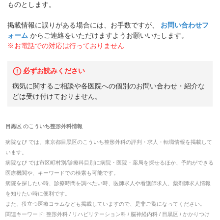
ものとします。
掲載情報に誤りがある場合には、お手数ですが、
お問い合わせフ
ォーム
からご連絡をいただけますようお願いいたします。
※お電話での対応は行っておりません
必ずお読みください
病気に関するご相談や各医院への個別のお問い合わせ・紹介な
どは受け付けておりません。
目黒区
の
こういち整形外科
情報
病院なび では、
東京都
目黒区
の
こういち整形外科
の
評判・求人・転職
情報を掲載して
います。
病院なび では市区町村別/診療科目別に病院・医院・薬局を探せるほか、予約ができる
医療機関や、キーワードでの検索も可能です。
病院を探したい時、診療時間を調べたい時、医師求人や看護師求人、薬剤師求人情報
を知りたい時に便利です。
また、役立つ医療コラムなども掲載していますので、是非ご覧になってください。
関連キーワード:
整形外科 / リハビリテーション科 / 脳神経内科 / 目黒区 / かかりつけ