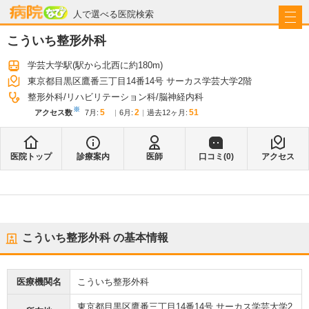
病院なび
人で選べる医院検索
こういち整形外科
学芸大学駅
(駅から
北西に約180m
)
東京都目黒区鷹番三丁目14番14号 サーカス学芸大学2階
整形外科
リハビリテーション科
脳神経内科
※
5
2
51
アクセス数
7月
:
6月
:
過去12ヶ月:
医院トップ
診療案内
医師
口コミ(
0
)
アクセス
こういち整形外科
の基本情報
医療機関名
こういち整形外科
東京都目黒区鷹番三丁目14番14号 サーカス学芸大学2