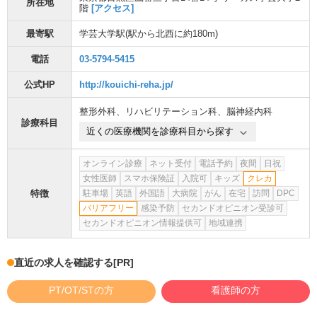
所在地
階
[アクセス]
最寄駅
学芸大学駅
(駅から
北西に約180m
)
電話
03-5794-5415
公式HP
http://kouichi-reha.jp/
整形外科
、
リハビリテーション科
、
脳神経内科
診療科目
近くの医療機関を診療科目から探す
オンライン診療
ネット受付
電話予約
夜間
日祝
女性医師
スマホ保険証
入院可
キッズ
クレカ
特徴
駐車場
英語
外国語
大病院
がん
在宅
訪問
DPC
バリアフリー
感染予防
セカンドオピニオン受診可
セカンドオピニオン情報提供可
地域連携
直近の求人を確認する
[PR]
PT/OT/STの方
看護師の方