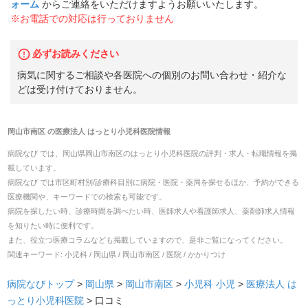
ォーム
からご連絡をいただけますようお願いいたします。
※お電話での対応は行っておりません
必ずお読みください
病気に関するご相談や各医院への個別のお問い合わせ・紹介な
どは受け付けておりません。
岡山市南区
の
医療法人 はっとり小児科医院
情報
病院なび では、
岡山県
岡山市南区
の
はっとり小児科医院
の
評判・求人・転職
情報を掲
載しています。
病院なび では市区町村別/診療科目別に病院・医院・薬局を探せるほか、予約ができる
医療機関や、キーワードでの検索も可能です。
病院を探したい時、診療時間を調べたい時、医師求人や看護師求人、薬剤師求人情報
を知りたい時に便利です。
また、役立つ医療コラムなども掲載していますので、是非ご覧になってください。
関連キーワード:
小児科 / 岡山県 / 岡山市南区 / 医院 / かかりつけ
病院なびトップ
>
岡山県
>
岡山市南区
>
小児科
小児
>
医療法人 は
っとり小児科医院
>
口コミ