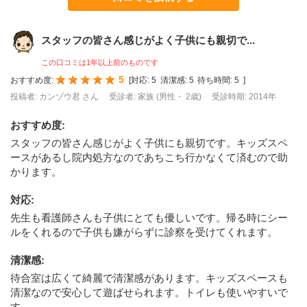
スタッフの皆さん感じがよく子供にも親切で...
この口コミは1年以上前のものです
5
おすすめ度:
[
対応:
5
清潔感:
5
待ち時間:
5
]
投稿者: カンゾウ君 さん
受診者: 家族 (男性・ 2歳)
受診時期: 2014年
おすすめ度
:
スタッフの皆さん感じがよく子供にも親切です。キッズスペ
ースがあるし院内処方なのであちこち行かなくて済むので助
かります。
対応
:
先生も看護師さんも子供にとても優しいです。帰る時にシー
ルをくれるので子供も嫌がらずに診察を受けてくれます。
清潔感
:
待合室は広くて綺麗で清潔感があります。キッズスペースも
清潔なので安心して遊ばせられます。トイレも使いやすいで
す。