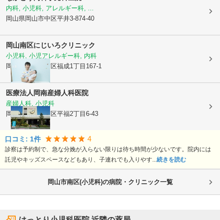
内科, 小児科, アレルギー科, ...
岡山県岡山市中区
平井3-874-40
岡山南区にじいろクリニック
小児科, 小児アレルギー科, 内科
岡山県岡山市南区
福成1丁目167-1
医療法人
岡南産婦人科医院
産婦人科, 小児科
岡山県岡山市南区
平福2丁目6-43
4
口コミ:
1
件
診察は予約制で、急な分娩が入らない限りは待ち時間が少ないです。院内には
託児やキッズスペースなどもあり、子連れでも入りやす...
続きを読む
岡山市南区(小児科)の病院・クリニック一覧
はっとり小児科医院
近隣の薬局