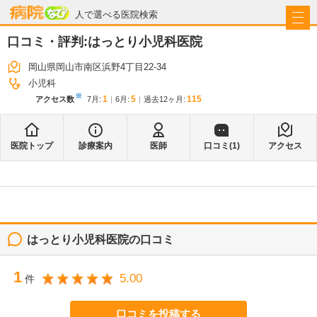
病院なび
人で選べる医院検索
口コミ・評判:
はっとり小児科医院
岡山県岡山市南区浜野4丁目22-34
小児科
※
1
5
115
アクセス数
7月
:
6月
:
過去12ヶ月:
医院トップ
診療案内
医師
口コミ(
1
)
アクセス
はっとり小児科医院
の口コミ
1
5.00
件
口コミを投稿する