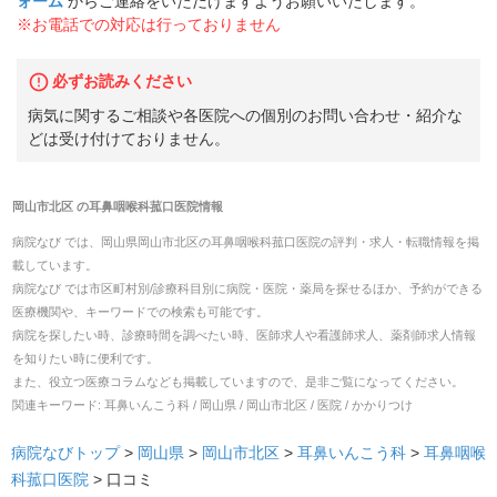
ォーム
からご連絡をいただけますようお願いいたします。
※お電話での対応は行っておりません
必ずお読みください
病気に関するご相談や各医院への個別のお問い合わせ・紹介な
どは受け付けておりません。
岡山市北区
の
耳鼻咽喉科菰口医院
情報
病院なび では、
岡山県
岡山市北区
の
耳鼻咽喉科菰口医院
の
評判・求人・転職
情報を掲
載しています。
病院なび では市区町村別/診療科目別に病院・医院・薬局を探せるほか、予約ができる
医療機関や、キーワードでの検索も可能です。
病院を探したい時、診療時間を調べたい時、医師求人や看護師求人、薬剤師求人情報
を知りたい時に便利です。
また、役立つ医療コラムなども掲載していますので、是非ご覧になってください。
関連キーワード:
耳鼻いんこう科 / 岡山県 / 岡山市北区 / 医院 / かかりつけ
病院なびトップ
>
岡山県
>
岡山市北区
>
耳鼻いんこう科
>
耳鼻咽喉
科菰口医院
>
口コミ