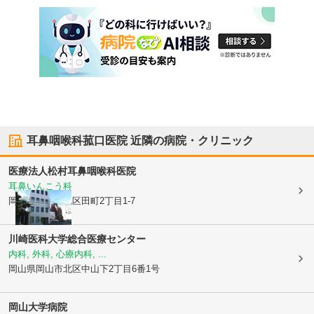
耳鼻咽喉科菰口医院
近隣の病院・クリニック
医療法人
松村耳鼻咽喉科医院
耳鼻いんこう科
岡山県岡山市北区
田町2丁目1-7
川崎医科大学総合医療センター
内科, 外科, 心療内科, ...
岡山県岡山市北区
中山下2丁目6番1号
岡山大学病院