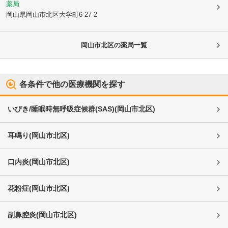
薬局
岡山県岡山市北区
大学町6-27-2
岡山市北区
の薬局一覧
各条件で他の医療機関を探す
いびき/睡眠時無呼吸症候群(SAS)
(
岡山市北区
)
耳鳴り
(
岡山市北区
)
口内炎
(
岡山市北区
)
花粉症
(
岡山市北区
)
副鼻腔炎
(
岡山市北区
)