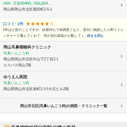
内科, 児童精神科, 消化器科, ...
岡山県岡山市北区
鹿田町2-5-1
4
口コミ:
2
件
5年ほど前のことですが、診察待ちで体調悪くなり、受付に相談したら即ストレ
ッチャーで運んでくれて、何か別の病気か心配してく...
続きを読む
岡山耳鼻咽喉科クリニック
耳鼻いんこう科
岡山県岡山市北区
中山下2丁目2-1
エスパス岡山7階
ゆうえん医院
耳鼻いんこう科
岡山県岡山市北区
表町2-3-5大石ビル2階
岡山市北区(耳鼻いんこう科)の病院・クリニック一覧