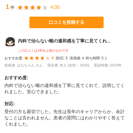
1
4.00
件
口コミを投稿する
内科で治らない喉の違和感を丁寧に見てくれ...
この口コミは1年以上前のものです
4
おすすめ度:
[
対応:
5
清潔感:
4
待ち時間:
5
]
投稿者: はなちゃん さん
受診者: 本人 (女性・ 60代)
受診時期: 2019年
おすすめ度
:
内科で治らない喉の違和感を丁寧に見てくれて、説明してく
れました。安心できました。
対応
:
受付の方も親切でした。先生は長年のキャリアからか、余計
なことは言われません。患者の質問にはわかりやすく答えて
くれました。