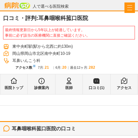
病院なび
人で選べる医院検索
口コミ・評判:
耳鼻咽喉科菰口医院
最終情報更新日から5年以上が経過しています。
事前に必ず該当の医療機関に直接ご確認ください。
東中央町駅
(駅から
北西に約130m
)
岡山県岡山市北区南中央町10-19
耳鼻いんこう科
※
21
20
282
アクセス数
7月
:
6月
:
過去12ヶ月:
医院トップ
診療案内
医師
口コミ(
1
)
アクセス
耳鼻咽喉科菰口医院
の口コミ