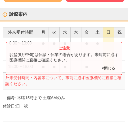
診療案内
外来受付時間
月
火
水
木
金
土
日
祝
●
●
●
●
●
8:30
〜
13:00
●
お盆(8月中旬)は休診・休業の場合があります。来院前に必ず
8:30
〜
15:00
医療機関に直接ご確認ください。
●
●
●
●
15:00
〜
18:00
×閉じる
外来受付時間・内容等について、事前に必ず医療機関に直接ご確
認ください。
備考:
木曜15時まで 土曜AMのみ
休診日:
日・祝