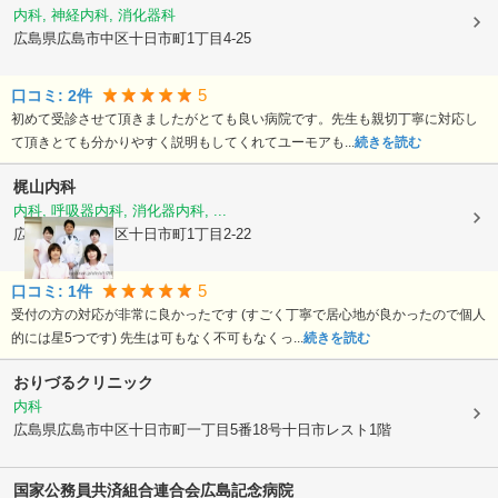
内科, 神経内科, 消化器科
広島県広島市中区
十日市町1丁目4-25
5
口コミ:
2
件
初めて受診させて頂きましたがとても良い病院です。先生も親切丁寧に対応し
て頂きとても分かりやすく説明もしてくれてユーモアも...
続きを読む
梶山内科
内科, 呼吸器内科, 消化器内科, ...
広島県広島市中区
十日市町1丁目2-22
5
口コミ:
1
件
受付の方の対応が非常に良かったです (すごく丁寧で居心地が良かったので個人
的には星5つです) 先生は可もなく不可もなくっ...
続きを読む
おりづるクリニック
内科
広島県広島市中区
十日市町一丁目5番18号十日市レスト1階
国家公務員共済組合連合会広島記念病院