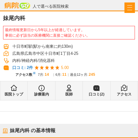
病院なび
人で選べる医院検索
妹尾内科
最終情報更新日から5年以上が経過しています。
事前に必ず該当の医療機関に直接ご確認ください。
十日市町駅
(駅から
南東に約130m
)
広島県広島市中区十日市町1丁目4-25
内科
神経内科
消化器科
口コミ:
2
件
5.00
※
14
11
245
アクセス数
7月
:
6月
:
過去12ヶ月:
医院トップ
診療案内
医師
口コミ(
2
)
アクセス
妹尾内科
の基本情報