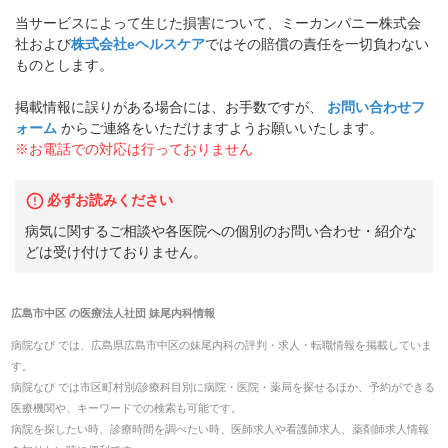
当サービスによって生じた損害について、ミーカンパニー株式会
社および
株式会社eヘルスケア
ではその賠償の責任を一切負わない
ものとします。
掲載情報に誤りがある場合には、お手数ですが、
お問い合わせフ
ォーム
からご連絡をいただけますようお願いいたします。
※お電話での対応は行っておりません
必ずお読みください
病気に関するご相談や各医院への個別のお問い合わせ・紹介な
どは受け付けておりません。
広島市中区
の
医療法人社団 妹尾内科
情報
病院なび では、
広島県
広島市中区
の
妹尾内科
の
評判・求人・転職
情報を掲載していま
す。
病院なび では市区町村別/診療科目別に病院・医院・薬局を探せるほか、予約ができる
医療機関や、キーワードでの検索も可能です。
病院を探したい時、診療時間を調べたい時、医師求人や看護師求人、薬剤師求人情報