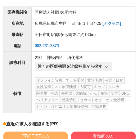
医療機関名
医療法人社団 妹尾内科
所在地
広島県広島市中区十日市町1丁目4-25
[アクセス]
最寄駅
十日市町駅
(駅から
南東に約130m
)
電話
082-231-3873
内科
、
神経内科
、
消化器科
診療科目
近くの医療機関を診療科目から探す
オンライン診療
ネット受付
電話予約
夜間
日祝
女性医師
スマホ保険証
入院可
キッズ
クレカ
特徴
駐車場
英語
外国語
大病院
がん
在宅
訪問
DPC
バリアフリー
感染予防
セカンドオピニオン受診可
セカンドオピニオン情報提供可
地域連携
直近の求人を確認する
[PR]
PT/OT/STの方
看護師の方