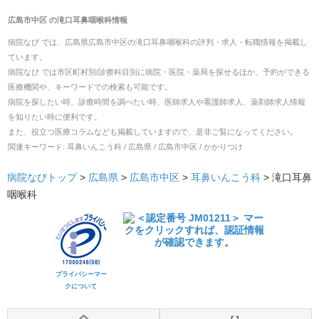
広島市中区
の
滝口耳鼻咽喉科
情報
病院なび では、
広島県
広島市中区
の
滝口耳鼻咽喉科
の
評判・求人・転職
情報を掲載し
ています。
病院なび では市区町村別/診療科目別に病院・医院・薬局を探せるほか、予約ができる
医療機関や、キーワードでの検索も可能です。
病院を探したい時、診療時間を調べたい時、医師求人や看護師求人、薬剤師求人情報
を知りたい時に便利です。
また、役立つ医療コラムなども掲載していますので、是非ご覧になってください。
関連キーワード:
耳鼻いんこう科 / 広島県 / 広島市中区 / かかりつけ
病院なびトップ
>
広島県
>
広島市中区
>
耳鼻いんこう科
>
滝口耳鼻
咽喉科
プライバシーマー
クについて