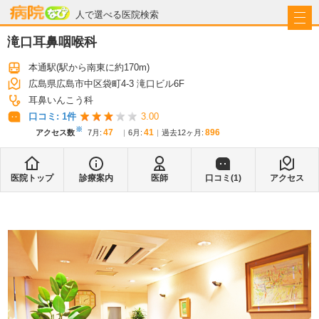
病院なび
人で選べる医院検索
滝口耳鼻咽喉科
本通駅
(駅から
南東に約170m
)
広島県広島市中区袋町4-3 滝口ビル6F
耳鼻いんこう科
口コミ:
1
件
3.00
※
47
41
896
アクセス数
7月
:
6月
:
過去12ヶ月:
医院トップ
診療案内
医師
口コミ(
1
)
アクセス