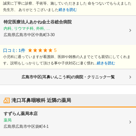
誠実に丁寧に診察、手術等、施していただきました 命をつないでもらえました
先生方、 ありがとうございました
続きを読む
特定医療法人あかね会
土谷総合病院
内科, リウマチ科, 外科, ...
広島県広島市中区
中島町3-30
5
口コミ:
1
件
小児科に通っていますが看護師、医師や雑務の人までとても親切にしてくれま
す。説明もしっかりして頂ける事や子供対応に凄く慣れ...
続きを読む
広島市中区(耳鼻いんこう科)の病院・クリニック一覧
滝口耳鼻咽喉科
近隣の薬局
すずらん薬局本店
薬局
広島県広島市中区
袋町4-1