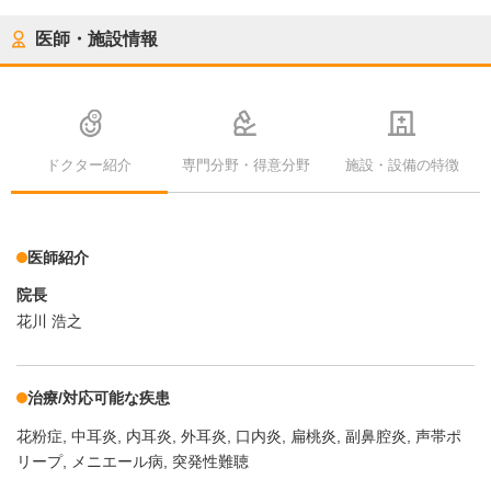
医師・施設情報
ドクター紹介
専門分野・得意分野
施設・設備の特徴
医師紹介
院長
花川 浩之
治療/対応可能な疾患
花粉症
中耳炎
内耳炎
外耳炎
口内炎
扁桃炎
副鼻腔炎
声帯ポ
リープ
メニエール病
突発性難聴