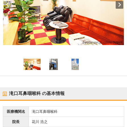
滝口耳鼻咽喉科
の基本情報
医療機関名
滝口耳鼻咽喉科
院長
花川 浩之