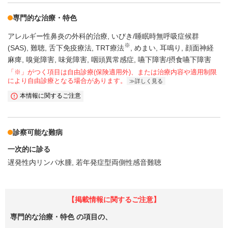
専門的な治療・特色
アレルギー性鼻炎の外科的治療
いびき/睡眠時無呼吸症候群
※
(SAS)
難聴
舌下免疫療法
TRT療法
めまい
耳鳴り
顔面神経
麻痺
嗅覚障害
味覚障害
咽頭異常感症
嚥下障害/摂食嚥下障害
「※」がつく項目は自由診療(保険適用外)、または治療内容や適用制限
により自由診療となる場合があります。
詳しく見る
本情報に関するご注意
診察可能な難病
一次的に診る
遅発性内リンパ水腫
若年発症型両側性感音難聴
【掲載情報に関するご注意】
専門的な治療・特色
の項目の、