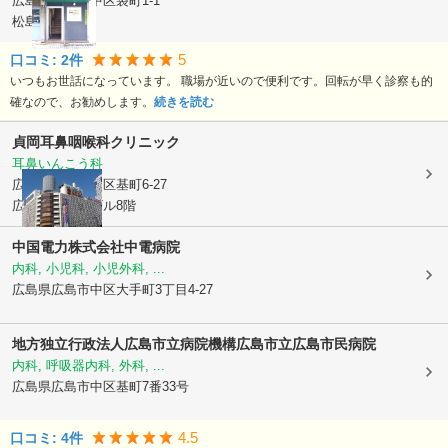
広島県広島市中区
袋町1-1
松島ビル2F
5
口コミ:
2
件
いつもお世話になっています。 職場が近いので便利です。回転が早く診察も的
確なので、お勧めします。
続きを読む
貞岡耳鼻咽喉科クリニック
耳鼻いんこう科
広島県広島市中区
基町6-27
広島センタービル8階
中国電力株式会社中電病院
内科, 小児科, 小児外科, ...
広島県広島市中区
大手町3丁目4-27
地方独立行政法人広島市立病院機構広島市立広島市民病院
内科, 呼吸器内科, 外科, ...
広島県広島市中区
基町7番33号
4.5
口コミ:
4
件