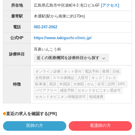
所在地
広島県広島市中区袋町4-3 滝口ビル6F
[アクセス]
最寄駅
本通駅
(駅から
南東に約170m
)
電話
082-247-2062
公式HP
https://www.takiguchi-clinic.jp/
耳鼻いんこう科
診療科目
近くの医療機関を診療科目から探す
オンライン診療
ネット受付
電話予約
夜間
日祝
女性医師
スマホ保険証
入院可
キッズ
クレカ
特徴
駐車場
英語
外国語
大病院
がん
在宅
訪問
DPC
バリアフリー
感染予防
セカンドオピニオン受診可
セカンドオピニオン情報提供可
地域連携
直近の求人を確認する
[PR]
医師の方
看護師の方