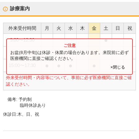
診療案内
外来受付時間
月
火
水
木
金
土
日
祝
●
9:00
〜
12:30
●
●
●
●
お盆(8月中旬)は休診・休業の場合があります。来院前に必ず
9:00
〜
13:00
医療機関に直接ご確認ください。
●
●
●
●
15:00
〜
17:30
×閉じる
外来受付時間・内容等について、事前に必ず医療機関に直接ご確
認ください。
備考:
予約制
臨時休診あり
休診日:
木、日、祝