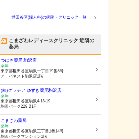
世田谷区(婦人科)の病院・クリニック一覧
こまざわレディースクリニック
近隣の
薬局
つばさ薬局 駒沢店
薬局
東京都世田谷区
駒沢一丁目19番8号
アーバネスト駒沢店1階
(株)グラチア ゆずき薬局駒沢店
薬局
東京都世田谷区
駒沢4-18-19
駒沢パーク229 B1F
こまざわ薬局
薬局
東京都世田谷区
駒沢三丁目1番14号
駒沢パークマンション1階