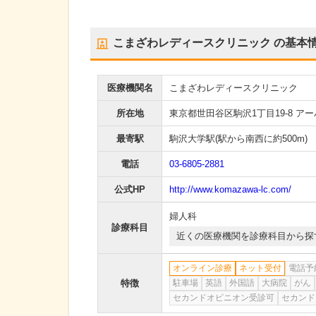
こまざわレディースクリニック
の基本
医療機関名
こまざわレディースクリニック
所在地
東京都世田谷区駒沢1丁目19-8 ア
最寄駅
駒沢大学駅
(駅から
南西に約500m
)
電話
03-6805-2881
公式HP
http://www.komazawa-lc.com/
婦人科
診療科目
近くの医療機関を診療科目から探
オンライン診療
ネット受付
電話予
特徴
駐車場
英語
外国語
大病院
がん
セカンドオピニオン受診可
セカンド