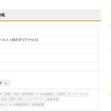
情報
ーバネスト駒沢2F
[アクセス]
す
約
夜間
日祝
女性医師
スマホ保険証
入院可
キッズ
クレカ
在宅
訪問
DPC
バリアフリー
感染予防
オピニオン情報提供可
地域連携