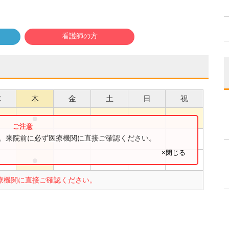
看護師の方
水
木
金
土
日
祝
●
●
●
す。来院前に必ず医療機関に直接ご確認ください。
×閉じる
●
●
療機関に直接ご確認ください。