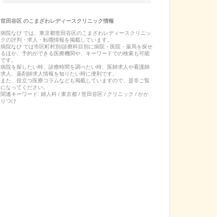
世田谷区
の
こまざわレディースクリニック
情報
病院なび では、
東京都
世田谷区
の
こまざわレディースクリニッ
ク
の
評判・求人・転職
情報を掲載しています。
病院なび では市区町村別/診療科目別に病院・医院・薬局を探せ
るほか、予約ができる医療機関や、キーワードでの検索も可能
です。
病院を探したい時、診療時間を調べたい時、医師求人や看護師
求人、薬剤師求人情報を知りたい時に便利です。
また、役立つ医療コラムなども掲載していますので、是非ご覧
になってください。
関連キーワード:
婦人科 / 東京都 / 世田谷区 / クリニック / かか
りつけ