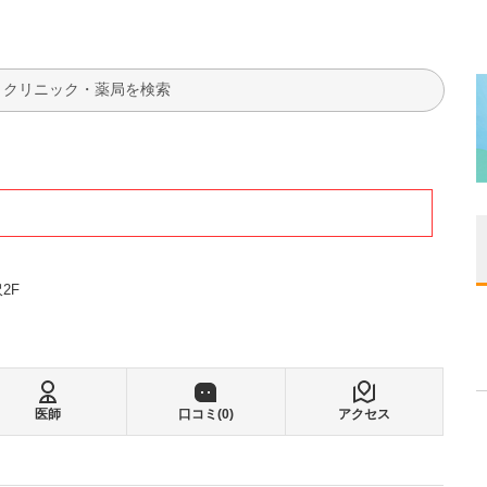
検索
2F
医師
口コミ(
0
)
アクセス