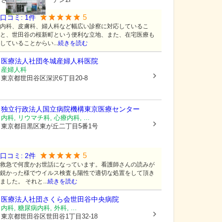
5
口コミ:
1
件
内科、皮膚科、婦人科など幅広い診察に対応しているこ
と、世田谷の桜新町という便利な立地、また、在宅医療も
していることからい...
続きを読む
医療法人社団
冬城産婦人科医院
産婦人科
東京都世田谷区
深沢6丁目20-8
独立行政法人国立病院機構東京医療センター
内科, リウマチ科, 心療内科, ...
東京都目黒区
東が丘二丁目5番1号
5
口コミ:
2
件
救急で何度かお世話になっています。看護師さんの読みが
鋭かった様でウイルス検査も陽性で適切な処置をして頂き
ました。 それと...
続きを読む
医療法人社団さくら会
世田谷中央病院
内科, 糖尿病内科, 外科, ...
東京都世田谷区
世田谷1丁目32-18