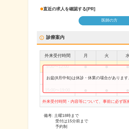
直近の求人を確認する
[PR]
医師の方
診療案内
外来受付時間
月
火
●
●
9:00
〜
12:00
お盆(8月中旬)は休診・休業の場合がありま
9:00
〜
18:00
●
●
15:00
〜
19:00
外来受付時間・内容等について、事前に必ず医
備考:
土曜18時まで
受付は15分前まで
予約制