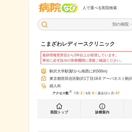
病院なび
人で選べる医院検索
こまざわレディースクリニック
最終情報更新日から5年以上が経過しています。
事前に必ず該当の医療機関に直接ご確認ください。
駒沢大学駅
(駅から
南西に約500m
)
東京都世田谷区駒沢1丁目19-8 アーバネスト駒沢
婦人科
※
2
6
47
アクセス数
7月
:
6月
:
過去12ヶ月:
医院トップ
診療案内