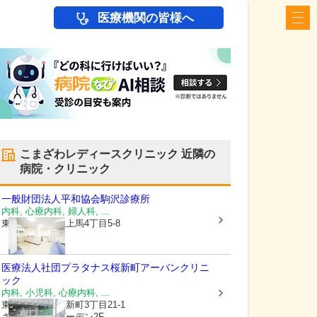
医療機関の皆様へ
こまざわレディースクリニック
近隣の
病院・クリニック
一般財団法人平和協会
駒沢診療所
内科, 心療内科, 婦人科, ...
東京都世田谷区
上馬4丁目5-8
医療法人社団プラタナス
桜新町アーバンクリニ
ック
内科, 小児科, 心療内科, ...
東京都世田谷区
新町3丁目21-1
さくらウェルガーデン2F