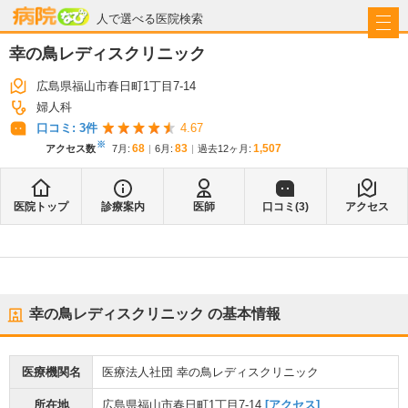
病院なび
人で選べる医院検索
幸の鳥レディスクリニック
広島県福山市春日町1丁目7-14
婦人科
口コミ:
3
件
4.67
※
68
83
1,507
アクセス数
7月
:
6月
:
過去12ヶ月:
医院トップ
診療案内
医師
口コミ(
3
)
アクセス
幸の鳥レディスクリニック
の基本情報
医療機関名
医療法人社団 幸の鳥レディスクリニック
所在地
広島県福山市春日町1丁目7-14
[アクセス]