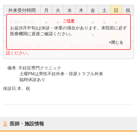
外来受付時間
月
火
水
木
金
土
日
祝
●
●
●
●
●
●
8:30
〜
11:30
お盆(8月中旬)は休診・休業の場合があります。来院前に必ず
●
●
●
医療機関に直接ご確認ください。
16:00
〜
16:30
×閉じる
外来受付時間・内容等について、事前に必ず医療機関に直接ご確
認ください。
備考:
不妊症専門クリニック
土曜PMは男性不妊外来・排尿トラブル外来
臨時休診あり
休診日:
木、祝
医師・施設情報