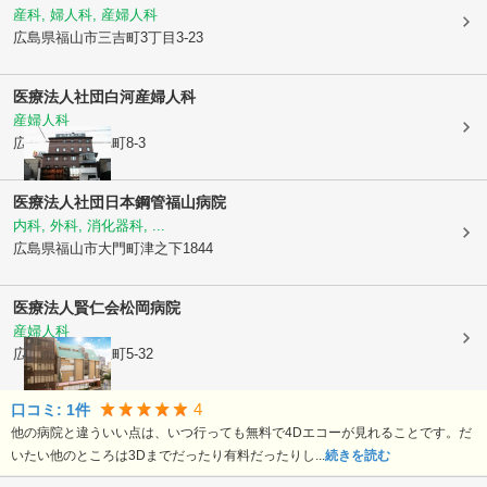
産科, 婦人科, 産婦人科
広島県福山市
三吉町3丁目3-23
医療法人社団
白河産婦人科
産婦人科
広島県福山市
旭町8-3
医療法人社団
日本鋼管福山病院
内科, 外科, 消化器科, ...
広島県福山市
大門町津之下1844
医療法人賢仁会
松岡病院
産婦人科
広島県福山市
宝町5-32
4
口コミ:
1
件
他の病院と違ういい点は、いつ行っても無料で4Dエコーが見れることです。だ
いたい他のところは3Dまでだったり有料だったりし...
続きを読む