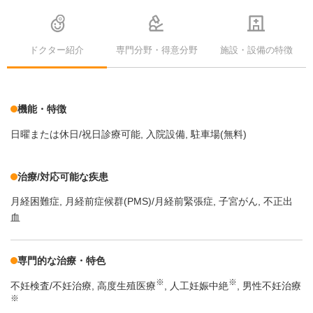
ドクター紹介
専門分野・得意分野
施設・設備の特徴
機能・特徴
日曜または休日/祝日診療可能
入院設備
駐車場(無料)
治療/対応可能な疾患
月経困難症
月経前症候群(PMS)/月経前緊張症
子宮がん
不正出
血
専門的な治療・特色
※
※
不妊検査/不妊治療
高度生殖医療
人工妊娠中絶
男性不妊治療
※