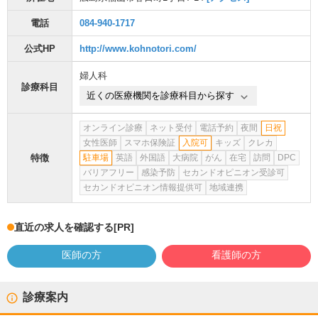
電話
084-940-1717
公式HP
http://www.kohnotori.com/
婦人科
診療科目
近くの医療機関を診療科目から探す
オンライン診療
ネット受付
電話予約
夜間
日祝
女性医師
スマホ保険証
入院可
キッズ
クレカ
特徴
駐車場
英語
外国語
大病院
がん
在宅
訪問
DPC
バリアフリー
感染予防
セカンドオピニオン受診可
セカンドオピニオン情報提供可
地域連携
直近の求人を確認する
[PR]
医師の方
看護師の方
診療案内