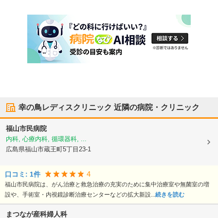
幸の鳥レディスクリニック
近隣の病院・クリニック
福山市民病院
内科, 心療内科, 循環器科, ...
広島県福山市
蔵王町5丁目23-1
4
口コミ:
1
件
福山市民病院は、がん治療と救急治療の充実のために集中治療室や無菌室の増
設や、手術室・内視鏡診断治療センターなどの拡大新設...
続きを読む
まつなが産科婦人科