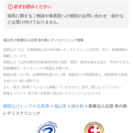
必ずお読みください
病気に関するご相談や各医院への個別のお問い合わせ・紹介な
どは受け付けておりません。
福山市
の
医療法人社団 幸の鳥レディスクリニック
情報
病院なび では、
広島県
福山市
の
幸の鳥レディスクリニック
の
評判・求人・転職
情報を
掲載しています。
病院なび では市区町村別/診療科目別に病院・医院・薬局を探せるほか、予約ができる
医療機関や、キーワードでの検索も可能です。
病院を探したい時、診療時間を調べたい時、医師求人や看護師求人、薬剤師求人情報
を知りたい時に便利です。
また、役立つ医療コラムなども掲載していますので、是非ご覧になってください。
関連キーワード:
婦人科 / 広島県 / 福山市 / クリニック / かかりつけ
病院なびトップ
>
広島県
>
福山市
>
婦人科
>
医療法人社団 幸の鳥
レディスクリニック