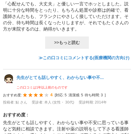
「心配せんでも、大丈夫」と優しい一言でホッとしました。説
明に十分な時間をとったり、もちろん処置や診察は的確で、看
護師さんたちも、フランクにやさしく接していただけます。そ
の分、待ち時間は長くなったりしますが、それでもたくさんの
方が来院するのは、納得がいきます。
>>もっと読む
≫この口コミにコメントする(医療機関の方向け)
先生がとても話しやすく、わからない事や不...
この口コミは1年以上前のものです
4
おすすめ度:
[
対応:
5
清潔感:
5
待ち時間:
3
]
投稿者: 鮎 さん
受診者: 本人 (女性・ 30代)
受診時期: 2014年
おすすめ度 :
先生がとても話しやすく、わからない事や不安に思っている事
など気軽に相談できます。注射や薬の説明をして下さる看護師