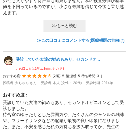
男性も入りやすく待合室も退屈しません。私の検査数値が基準
値を下回っているのですが、小さな奇跡を信じて今後も乗り越
えます。
>>もっと読む
≫この口コミにコメントする(医療機関の方向け)
受診していた友達の勧めもあり、セカンドオ...
この口コミは1年以上前のものです
5
おすすめ度:
[
対応:
5
清潔感:
5
待ち時間:
3
]
投稿者: 大ちゃん さん
受診者: 本人 (女性・ 20代)
受診時期: 2014年
おすすめ度 :
受診していた友達の勧めもあり、セカンドオピニオンとして受
診しました。
待合室のゆったりとした雰囲気や、たくさんのジャンルの雑誌
や、フリードリンクなどの配慮が最初の良い印象になりまし
た。また、不安を感じた私の気持ちを汲み取ってか、先生の