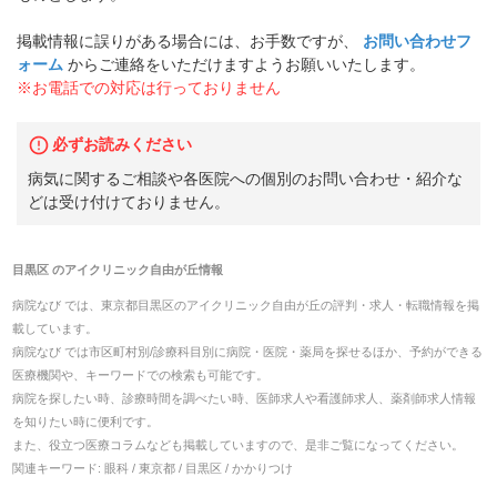
掲載情報に誤りがある場合には、お手数ですが、
お問い合わせフ
ォーム
からご連絡をいただけますようお願いいたします。
※お電話での対応は行っておりません
必ずお読みください
病気に関するご相談や各医院への個別のお問い合わせ・紹介な
どは受け付けておりません。
目黒区
の
アイクリニック自由が丘
情報
病院なび では、
東京都
目黒区
の
アイクリニック自由が丘
の
評判・求人・転職
情報を掲
載しています。
病院なび では市区町村別/診療科目別に病院・医院・薬局を探せるほか、予約ができる
医療機関や、キーワードでの検索も可能です。
病院を探したい時、診療時間を調べたい時、医師求人や看護師求人、薬剤師求人情報
を知りたい時に便利です。
また、役立つ医療コラムなども掲載していますので、是非ご覧になってください。
関連キーワード:
眼科 / 東京都 / 目黒区 / かかりつけ