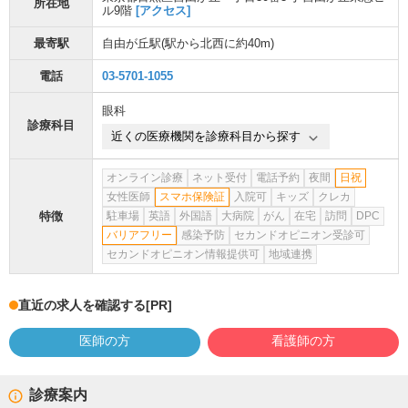
所在地
ル9階
[アクセス]
最寄駅
自由が丘駅
(駅から
北西に約40m
)
電話
03-5701-1055
眼科
診療科目
近くの医療機関を診療科目から探す
オンライン診療
ネット受付
電話予約
夜間
日祝
女性医師
スマホ保険証
入院可
キッズ
クレカ
特徴
駐車場
英語
外国語
大病院
がん
在宅
訪問
DPC
バリアフリー
感染予防
セカンドオピニオン受診可
セカンドオピニオン情報提供可
地域連携
直近の求人を確認する
[PR]
医師の方
看護師の方
診療案内