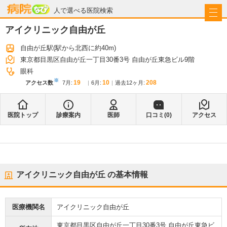
病院なび
人で選べる医院検索
アイクリニック自由が丘
自由が丘駅
(駅から
北西に約40m
)
東京都目黒区自由が丘一丁目30番3号 自由が丘東急ビル9階
眼科
※
19
10
208
アクセス数
7月
:
6月
:
過去12ヶ月:
医院トップ
診療案内
医師
口コミ(
0
)
アクセス
アイクリニック自由が丘
の基本情報
医療機関名
アイクリニック自由が丘
東京都目黒区自由が丘一丁目30番3号 自由が丘東急ビ