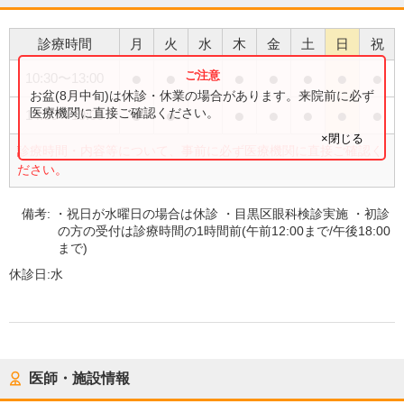
診療時間
月
火
水
木
金
土
日
祝
●
●
●
●
●
●
●
10:30
〜
13:00
お盆(8月中旬)は休診・休業の場合があります。来院前に必ず
●
●
●
●
●
●
●
医療機関に直接ご確認ください。
14:00
〜
19:00
×閉じる
診療時間・内容等について、事前に必ず医療機関に直接ご確認く
ださい。
備考:
・祝日が水曜日の場合は休診 ・目黒区眼科検診実施 ・初診
の方の受付は診療時間の1時間前(午前12:00まで/午後18:00
まで)
休診日:
水
医師・施設情報