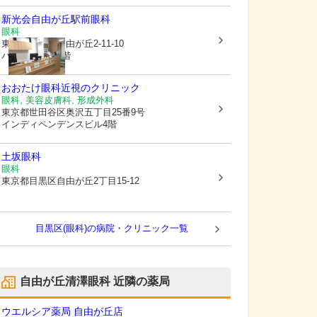
新光会
自由が丘駅前眼科
眼科
東京都目黒区
自由が丘2-11-10
パルシィード1階
おおたけ眼科近視のクリニック
眼科, 美容皮膚科, 形成外科
東京都世田谷区
奥沢五丁目25番9号
インディペンデンスビル4階
土坂眼科
眼科
東京都目黒区
自由が丘2丁目15-12
目黒区(眼科)の病院・クリニック一覧
自由が丘清澤眼科
近隣の薬局
ウエルシア薬局 自由が丘店