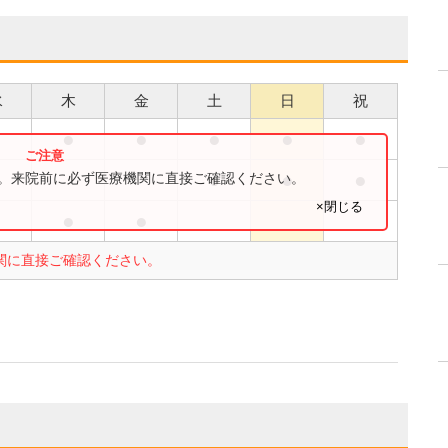
水
木
金
土
日
祝
●
●
●
●
●
●
●
●
す。来院前に必ず医療機関に直接ご確認ください。
×閉じる
●
●
関に直接ご確認ください。