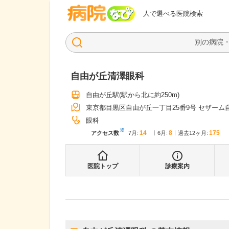
病院なび
人で選べる医院検索
自由が丘清澤眼科
自由が丘駅
(駅から
北に約250m
)
東京都目黒区自由が丘一丁目25番9号 セザーム
眼科
※
14
8
175
アクセス数
7月
:
6月
:
過去12ヶ月:
医院トップ
診療案内