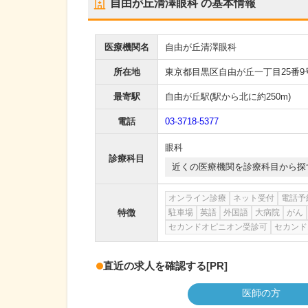
自由が丘清澤眼科
の基本情報
医療機関名
自由が丘清澤眼科
所在地
東京都目黒区自由が丘一丁目25番9
最寄駅
自由が丘駅
(駅から
北に約250m
)
電話
03-3718-5377
眼科
診療科目
近くの医療機関を診療科目から探
オンライン診療
ネット受付
電話予
特徴
駐車場
英語
外国語
大病院
がん
セカンドオピニオン受診可
セカンド
直近の求人を確認する
[PR]
医師の方