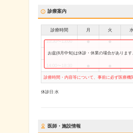
診療案内
診療時間
月
火
●
●
10:30
〜
13:00
お盆(8月中旬)は休診・休業の場合がありま
14:00
〜
16:00
●
●
14:00
〜
18:30
診療時間・内容等について、事前に必ず医療機
休診日:
水
医師・施設情報