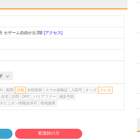
号 セザーム自由が丘2階
[アクセス]
す
約
夜間
日祝
女性医師
スマホ保険証
入院可
キッズ
クレカ
在宅
訪問
DPC
バリアフリー
感染予防
オピニオン情報提供可
地域連携
看護師の方