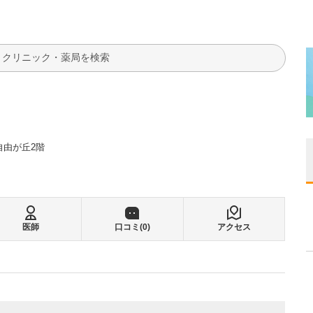
検索
自由が丘2階
医師
口コミ(
0
)
アクセス