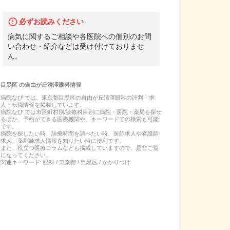
必ずお読みください
病気に関するご相談や各医院への個別のお問
い合わせ・紹介などは受け付けておりませ
ん。
目黒区
の
自由が丘清澤眼科
情報
病院なび では、
東京都
目黒区
の
自由が丘清澤眼科
の
評判・求
人・転職
情報を掲載しています。
病院なび では市区町村別/診療科目別に病院・医院・薬局を探せ
るほか、予約ができる医療機関や、キーワードでの検索も可能
です。
病院を探したい時、診療時間を調べたい時、医師求人や看護師
求人、薬剤師求人情報を知りたい時に便利です。
また、役立つ医療コラムなども掲載していますので、是非ご覧
になってください。
関連キーワード:
眼科 / 東京都 / 目黒区 / かかりつけ