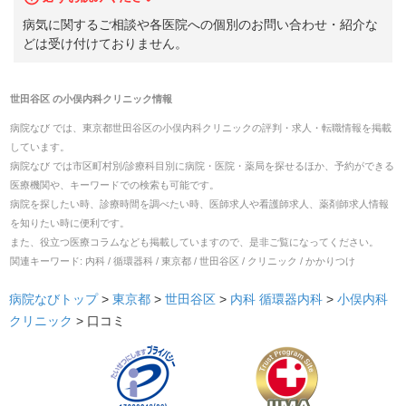
病気に関するご相談や各医院への個別のお問い合わせ・紹介な
どは受け付けておりません。
世田谷区
の
小俣内科クリニック
情報
病院なび では、
東京都
世田谷区
の
小俣内科クリニック
の
評判・求人・転職
情報を掲載
しています。
病院なび では市区町村別/診療科目別に病院・医院・薬局を探せるほか、予約ができる
医療機関や、キーワードでの検索も可能です。
病院を探したい時、診療時間を調べたい時、医師求人や看護師求人、薬剤師求人情報
を知りたい時に便利です。
また、役立つ医療コラムなども掲載していますので、是非ご覧になってください。
関連キーワード:
内科 / 循環器科 / 東京都 / 世田谷区 / クリニック / かかりつけ
病院なびトップ
>
東京都
>
世田谷区
>
内科
循環器内科
>
小俣内科
クリニック
>
口コミ