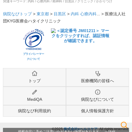
関連キーワード:
内科 / 心療内科 / 精神科 / 目黒区 / クリニック / かかりつけ
病院なびトップ
>
東京都
>
目黒区
>
内科
心療内科
... >
医療法人社
団KYG医療会ハタイクリニック
プライバシーマー
クについて
トップ
医療機関の皆様へ
MediQA
病院なびについて
病院なび利用規約
個人情報保護方針
©2025
株式会社eヘルスケア
, All rights reserved.
検索
詳細
掲載内容に予めご注意いただきたい内容があります。