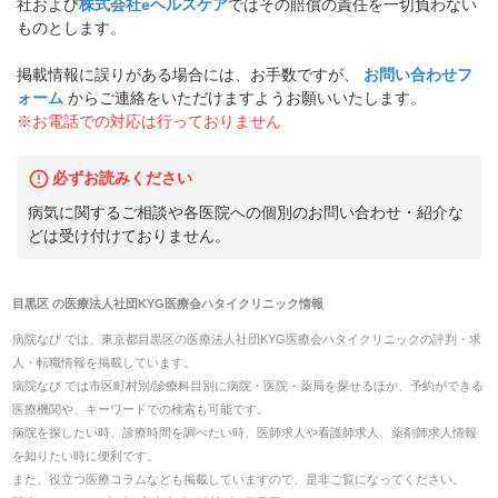
社および
株式会社eヘルスケア
ではその賠償の責任を一切負わない
ものとします。
掲載情報に誤りがある場合には、お手数ですが、
お問い合わせフ
ォーム
からご連絡をいただけますようお願いいたします。
※お電話での対応は行っておりません
必ずお読みください
病気に関するご相談や各医院への個別のお問い合わせ・紹介な
どは受け付けておりません。
目黒区
の
医療法人社団KYG医療会ハタイクリニック
情報
病院なび では、
東京都
目黒区
の
医療法人社団KYG医療会ハタイクリニック
の
評判・求
人・転職
情報を掲載しています。
病院なび では市区町村別/診療科目別に病院・医院・薬局を探せるほか、予約ができる
医療機関や、キーワードでの検索も可能です。
病院を探したい時、診療時間を調べたい時、医師求人や看護師求人、薬剤師求人情報
を知りたい時に便利です。
また、役立つ医療コラムなども掲載していますので、是非ご覧になってください。