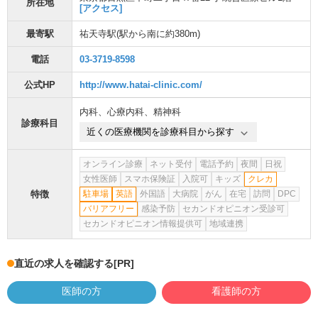
所在地
[アクセス]
最寄駅
祐天寺駅
(駅から
南に約380m
)
電話
03-3719-8598
公式HP
http://www.hatai-clinic.com/
内科
、
心療内科
、
精神科
診療科目
近くの医療機関を診療科目から探す
オンライン診療
ネット受付
電話予約
夜間
日祝
女性医師
スマホ保険証
入院可
キッズ
クレカ
特徴
駐車場
英語
外国語
大病院
がん
在宅
訪問
DPC
バリアフリー
感染予防
セカンドオピニオン受診可
セカンドオピニオン情報提供可
地域連携
直近の求人を確認する
[PR]
医師の方
看護師の方