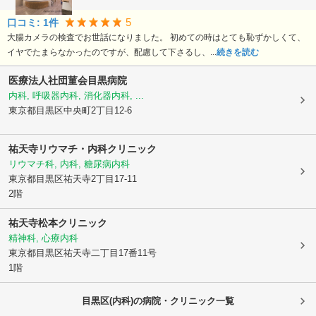
5
口コミ:
1
件
大腸カメラの検査でお世話になりました。 初めての時はとても恥ずかしくて、
イヤでたまらなかったのですが、配慮して下さるし、...
続きを読む
医療法人社団菫会
目黒病院
内科, 呼吸器内科, 消化器内科, ...
東京都目黒区
中央町2丁目12-6
祐天寺リウマチ・内科クリニック
リウマチ科, 内科, 糖尿病内科
東京都目黒区
祐天寺2丁目17-11
2階
祐天寺松本クリニック
精神科, 心療内科
東京都目黒区
祐天寺二丁目17番11号
1階
目黒区(内科)の病院・クリニック一覧