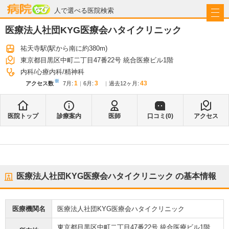
病院なび
人で選べる医院検索
医療法人社団KYG医療会ハタイクリニック
祐天寺駅
(駅から
南に約380m
)
東京都目黒区中町二丁目47番22号 統合医療ビル1階
内科
心療内科
精神科
※
1
3
43
アクセス数
7月
:
6月
:
過去12ヶ月:
医院トップ
診療案内
医師
口コミ(
0
)
アクセス
医療法人社団KYG医療会ハタイクリニック
の基本情報
医療機関名
医療法人社団KYG医療会ハタイクリニック
東京都目黒区中町二丁目47番22号 統合医療ビル1階