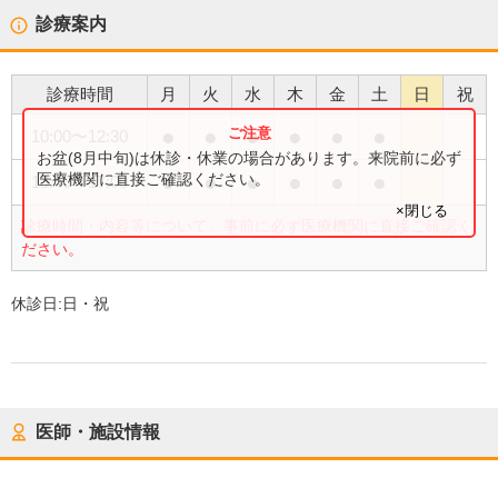
診療案内
診療時間
月
火
水
木
金
土
日
祝
●
●
●
●
●
●
10:00
〜
12:30
お盆(8月中旬)は休診・休業の場合があります。来院前に必ず
●
●
●
●
●
●
医療機関に直接ご確認ください。
13:40
〜
17:00
×閉じる
診療時間・内容等について、事前に必ず医療機関に直接ご確認く
ださい。
休診日:
日・祝
医師・施設情報