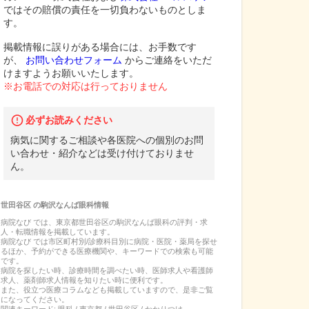
ではその賠償の責任を一切負わないものとしま
す。
掲載情報に誤りがある場合には、お手数です
が、
お問い合わせフォーム
からご連絡をいただ
けますようお願いいたします。
※お電話での対応は行っておりません
必ずお読みください
病気に関するご相談や各医院への個別のお問
い合わせ・紹介などは受け付けておりませ
ん。
世田谷区
の
駒沢なんば眼科
情報
病院なび では、
東京都
世田谷区
の
駒沢なんば眼科
の
評判・求
人・転職
情報を掲載しています。
病院なび では市区町村別/診療科目別に病院・医院・薬局を探せ
るほか、予約ができる医療機関や、キーワードでの検索も可能
です。
病院を探したい時、診療時間を調べたい時、医師求人や看護師
求人、薬剤師求人情報を知りたい時に便利です。
また、役立つ医療コラムなども掲載していますので、是非ご覧
になってください。
関連キーワード:
眼科 / 東京都 / 世田谷区 / かかりつけ