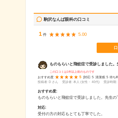
駒沢なんば眼科
の口コミ
1
5.00
件
口
ものもらいと飛蚊症で受診しました。先生
この口コミは1年以上前のものです
5
おすすめ度:
[
対応:
5
清潔感:
5
待ち時
投稿者: D さん
受診者: 本人 (女性・ 40代)
受診時期: 
おすすめ度
:
ものもらいと飛蚊症で受診しました。先生の
対応
:
受付の方の対応もとても丁寧でした。