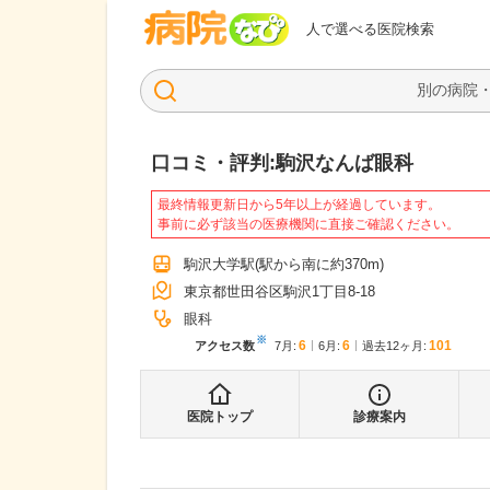
病院なび
人で選べる医院検索
口コミ・評判:
駒沢なんば眼科
最終情報更新日から5年以上が経過しています。
事前に必ず該当の医療機関に直接ご確認ください。
駒沢大学駅
(駅から
南に約370m
)
東京都世田谷区駒沢1丁目8-18
眼科
※
6
6
101
アクセス数
7月
:
6月
:
過去12ヶ月:
医院トップ
診療案内