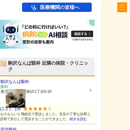
医療機関の皆様へ
駒沢なんば眼科
近隣の病院・クリニッ
ク
駒沢なんば眼科
眼科
東京都世田谷区
駒沢1丁目8-18
5
口コミ:
1
件
ものもらいと飛蚊症で受診しました。先生の丁寧な診察と
説明で安心して受診することができました。
続きを読む
田宮眼科