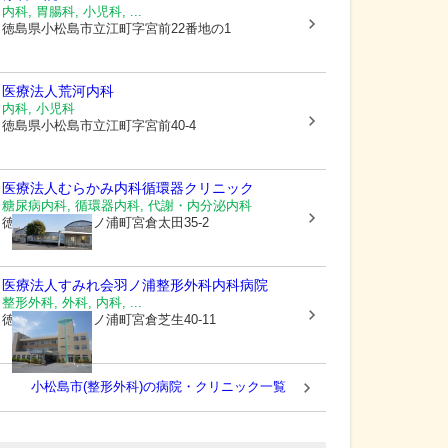
内科, 胃腸科, 小児科, ...
徳島県小松島市
立江町字宮前22番地の1
医療法人
荒河内科
内科, 小児科
徳島県小松島市
立江町字宮前40-4
医療法人
むらかみ内科循環器クリニック
糖尿病内科, 循環器内科, 代謝・内分泌内科
徳島県阿南市
羽ノ浦町宮倉太田35-2
医療法人すみれ会
羽ノ浦整形外科内科病院
整形外科, 外科, 内科, ...
徳島県阿南市
羽ノ浦町宮倉芝生40-11
小松島市(整形外科)の病院・クリニック一覧