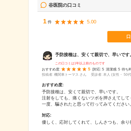
谷医院
の口コミ
1
5.00
件
口
予防接種は、安くて親切で、早いです。 
この口コミは1年以上前のものです
5
おすすめ度:
[
対応:
5
清潔感:
5
待ち時
投稿者: 機関車トーマス さん
受診者: 本人 (女性・ 50代
おすすめ度
:
予防接種は、安くて親切で、早いです。
注射をしても、痛くないツボを押さえてして
一度、騙されたと思って行ってみてください
対応
:
優しく、応対してくれて、しんさつも、余り