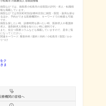
小松島市
の
医療法人 谷医院
情報
病院なび では、
徳島県
小松島市
の
谷医院
の
評判・求人・転職
情
報を掲載しています。
病院なび では市区町村別/診療科目別に病院・医院・薬局を探せ
るほか、予約ができる医療機関や、キーワードでの検索も可能
です。
病院を探したい時、診療時間を調べたい時、医師求人や看護師
求人、薬剤師求人情報を知りたい時に便利です。
また、役立つ医療コラムなども掲載していますので、是非ご覧
になってください。
関連キーワード:
整形外科 / 眼科 / 内科 / 小松島市 / 医院 / かか
りつけ
医療機関の皆様へ