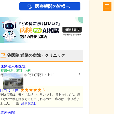
医療機関の皆様へ
谷医院
近隣の病院・クリニック
医療法人
谷医院
整形外科, 眼科, 内科
徳島県小松島市
市立江町字江ノ上1-1
5
口コミ:
1
件
予防接種は、安くて親切で、早いです。 注射をしても、痛
くないツボを押さえてしてくれるので、痛みは、余り感じ
ません。 一度...
続きを読む
赤岩医院