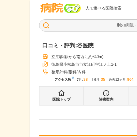
病院なび
人で選べる医院検索
口コミ・評判:
谷医院
立江駅
(駅から
南西に約640m
)
徳島県小松島市市立江町字江ノ上1-1
整形外科
眼科
内科
※
38
35
904
アクセス数
7月
:
6月
:
過去12ヶ月:
医院トップ
診療案内