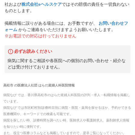
社および
株式会社eヘルスケア
ではその賠償の責任を一切負わない
ものとします。
掲載情報に誤りがある場合には、お手数ですが、
お問い合わせフ
ォーム
からご連絡をいただけますようお願いいたします。
※お電話での対応は行っておりません
必ずお読みください
病気に関するご相談や各医院への個別のお問い合わせ・紹介な
どは受け付けておりません。
高松市
の
医療法人社団 はらだ産婦人科医院
情報
病院なび では、
香川県
高松市
の
はらだ産婦人科医院
の
評判・求人・転職
情報を掲載し
ています。
病院なび では市区町村別/診療科目別に病院・医院・薬局を探せるほか、予約ができる
医療機関や、キーワードでの検索も可能です。
病院を探したい時、診療時間を調べたい時、医師求人や看護師求人、薬剤師求人情報
を知りたい時に便利です。
また、役立つ医療コラムなども掲載していますので、是非ご覧になってください。