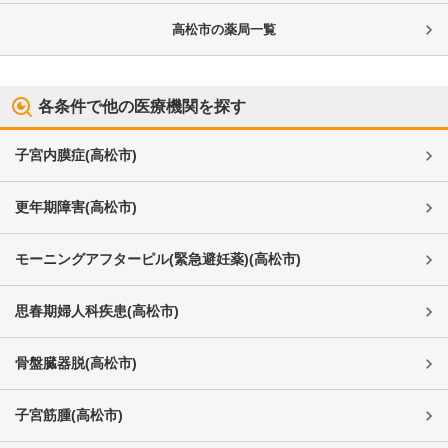
高松市
の薬局一覧
各条件で他の医療機関を探す
子宮内膜症
(
高松市
)
更年期障害
(
高松市
)
モーニングアフターピル(緊急避妊薬)
(
高松市
)
思春期婦人科疾患
(
高松市
)
骨盤臓器脱
(
高松市
)
子宮筋腫
(
高松市
)