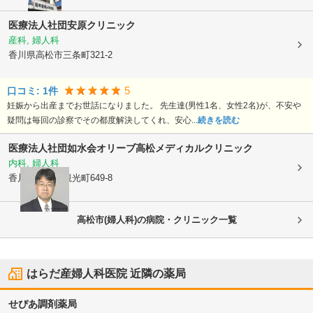
医療法人社団
安原クリニック
産科, 婦人科
香川県高松市
三条町321-2
5
口コミ:
1
件
妊娠から出産までお世話になりました。 先生達(男性1名、女性2名)が、不安や
疑問は毎回の診察でその都度解決してくれ、安心...
続きを読む
医療法人社団如水会
オリーブ高松メディカルクリニック
内科, 婦人科
香川県高松市
観光町649-8
高松市(婦人科)の病院・クリニック一覧
はらだ産婦人科医院
近隣の薬局
せぴあ調剤薬局