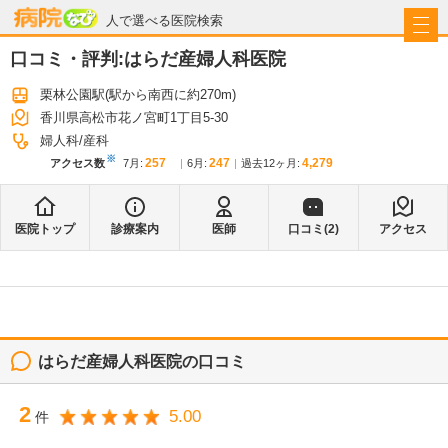
病院なび
人で選べる医院検索
口コミ・評判:
はらだ産婦人科医院
栗林公園駅
(駅から
南西に約270m
)
香川県高松市花ノ宮町1丁目5-30
婦人科
産科
※
257
247
4,279
アクセス数
7月
:
6月
:
過去12ヶ月:
医院トップ
診療案内
医師
口コミ(
2
)
アクセス
はらだ産婦人科医院
の口コミ
2
5.00
件