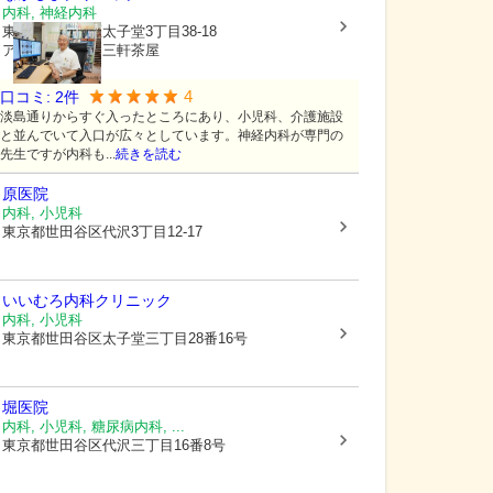
内科, 神経内科
東京都世田谷区
太子堂3丁目38-18
アパートメンツ三軒茶屋
4
口コミ:
2
件
淡島通りからすぐ入ったところにあり、小児科、介護施設
と並んでいて入口が広々としています。神経内科が専門の
先生ですが内科も...
続きを読む
原医院
内科, 小児科
東京都世田谷区
代沢3丁目12-17
いいむろ内科クリニック
内科, 小児科
東京都世田谷区
太子堂三丁目28番16号
堀医院
内科, 小児科, 糖尿病内科, ...
東京都世田谷区
代沢三丁目16番8号