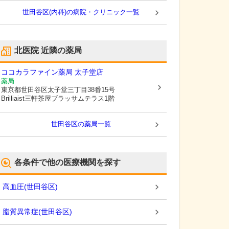
世田谷区(内科)の病院・クリニック一覧
北医院
近隣の薬局
ココカラファイン薬局 太子堂店
薬局
東京都世田谷区
太子堂三丁目38番15号
Brilliaist三軒茶屋ブラッサムテラス1階
世田谷区
の薬局一覧
各条件で他の医療機関を探す
高血圧
(
世田谷区
)
脂質異常症
(
世田谷区
)