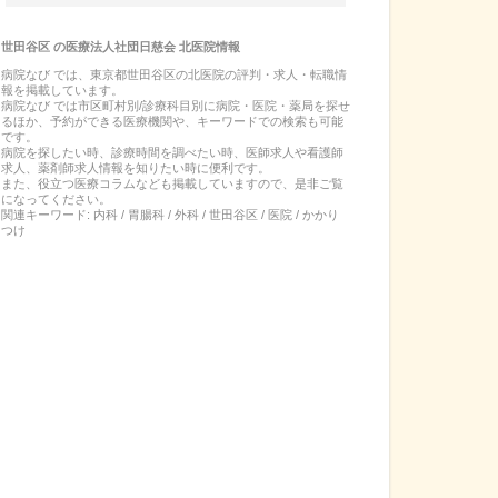
世田谷区
の
医療法人社団日慈会 北医院
情報
病院なび では、
東京都
世田谷区
の
北医院
の
評判・求人・転職
情
報を掲載しています。
病院なび では市区町村別/診療科目別に病院・医院・薬局を探せ
るほか、予約ができる医療機関や、キーワードでの検索も可能
です。
病院を探したい時、診療時間を調べたい時、医師求人や看護師
求人、薬剤師求人情報を知りたい時に便利です。
また、役立つ医療コラムなども掲載していますので、是非ご覧
になってください。
関連キーワード:
内科 / 胃腸科 / 外科 / 世田谷区 / 医院 / かかり
つけ