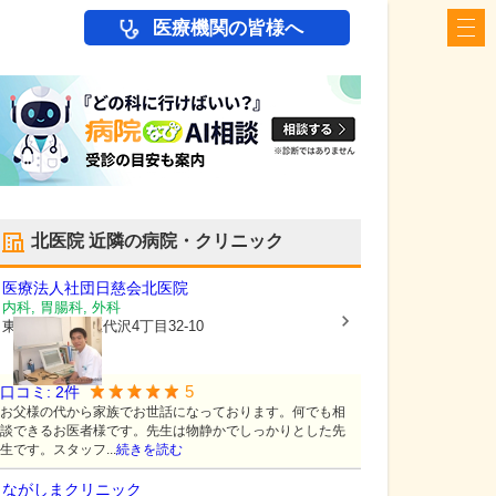
医療機関の皆様へ
北医院
近隣の病院・クリニック
医療法人社団日慈会
北医院
内科, 胃腸科, 外科
東京都世田谷区
代沢4丁目32-10
5
口コミ:
2
件
お父様の代から家族でお世話になっております。何でも相
談できるお医者様です。先生は物静かでしっかりとした先
生です。スタッフ...
続きを読む
ながしまクリニック