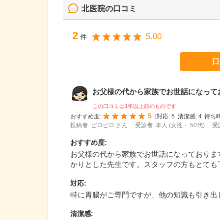
北医院
の口コミ
2
5.00
件
口
お父様の代から家族でお世話になっており
この口コミは1年以上前のものです
5
おすすめ度:
[
対応:
5
清潔感:
4
待ち時
投稿者: ピロピロ さん
受診者: 本人 (女性・ 50代)
受
おすすめ度
:
お父様の代から家族でお世話になっておりま
かりとした先生です。スタッフの方もとても
対応
:
特に胃腸がご専門ですが、他の知識も引き出
清潔感
: