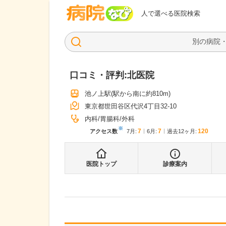
病院なび
人で選べる医院検索
口コミ・評判:
北医院
池ノ上駅
(駅から
南に約810m
)
東京都世田谷区代沢4丁目32-10
内科
胃腸科
外科
※
7
7
120
アクセス数
7月
:
6月
:
過去12ヶ月:
医院トップ
診療案内