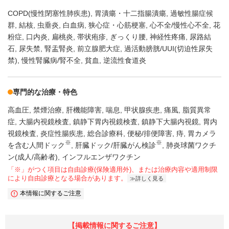
COPD(慢性閉塞性肺疾患)
胃潰瘍・十二指腸潰瘍
過敏性腸症候
群
結核
虫垂炎
白血病
狭心症・心筋梗塞
心不全/慢性心不全
花
粉症
口内炎
扁桃炎
帯状疱疹
ぎっくり腰
神経性疼痛
尿路結
石
尿失禁
腎盂腎炎
前立腺肥大症
過活動膀胱/UUI(切迫性尿失
禁)
慢性腎臓病/腎不全
貧血
逆流性食道炎
専門的な治療・特色
高血圧
禁煙治療
肝機能障害
喘息
甲状腺疾患
痛風
脂質異常
症
大腸内視鏡検査
鎮静下胃内視鏡検査
鎮静下大腸内視鏡
胃内
視鏡検査
炎症性腸疾患
総合診療科
便秘/排便障害
痔
胃カメラ
※
※
を含む人間ドック
肝臓ドック/肝臓がん検診
肺炎球菌ワクチ
ン(成人/高齢者)
インフルエンザワクチン
「※」がつく項目は自由診療(保険適用外)、または治療内容や適用制限
により自由診療となる場合があります。
詳しく見る
本情報に関するご注意
【掲載情報に関するご注意】