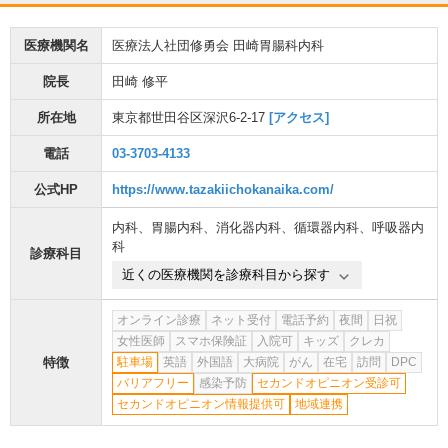
医療機関名
医療法人社団修勇会 田崎胃腸科内科
院長
田崎 修平
所在地
東京都世田谷区深沢6-2-17
[アクセス]
電話
03-3703-4133
公式HP
https://www.tazakiichokanaika.com/
内科
、
胃腸内科
、
消化器内科
、
循環器内科
、
呼吸器内
科
診療科目
近くの医療機関を診療科目から探す
オンライン診療
ネット受付
電話予約
夜間
日祝
女性医師
スマホ保険証
入院可
キッズ
クレカ
特徴
駐車場
英語
外国語
大病院
がん
在宅
訪問
DPC
バリアフリー
感染予防
セカンドオピニオン受診可
セカンドオピニオン情報提供可
地域連携