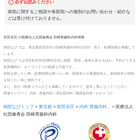
必ずお読みください
病気に関するご相談や各医院への個別のお問い合わせ・紹介な
どは受け付けておりません。
世田谷区
の
医療法人社団修勇会 田崎胃腸科内科
情報
病院なび では、
東京都
世田谷区
の
田崎胃腸科内科
の
評判・求人・転職
情報を掲載して
います。
病院なび では市区町村別/診療科目別に病院・医院・薬局を探せるほか、予約ができる
医療機関や、キーワードでの検索も可能です。
病院を探したい時、診療時間を調べたい時、医師求人や看護師求人、薬剤師求人情報
を知りたい時に便利です。
また、役立つ医療コラムなども掲載していますので、是非ご覧になってください。
関連キーワード:
内科 / 胃腸内科 / 消化器内科 / 循環器内科 / かかりつけ
病院なびトップ
>
東京都
>
世田谷区
>
内科
胃腸内科
... >
医療法人
社団修勇会 田崎胃腸科内科