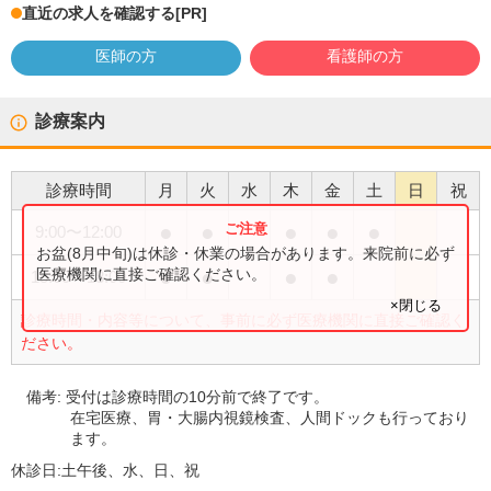
直近の求人を確認する
[PR]
医師の方
看護師の方
診療案内
診療時間
月
火
水
木
金
土
日
祝
●
●
●
●
●
9:00
〜
12:00
お盆(8月中旬)は休診・休業の場合があります。来院前に必ず
●
●
●
●
医療機関に直接ご確認ください。
15:00
〜
18:00
×閉じる
診療時間・内容等について、事前に必ず医療機関に直接ご確認く
ださい。
備考:
受付は診療時間の10分前で終了です。
在宅医療、胃・大腸内視鏡検査、人間ドックも行っており
ます。
休診日:
土午後、水、日、祝