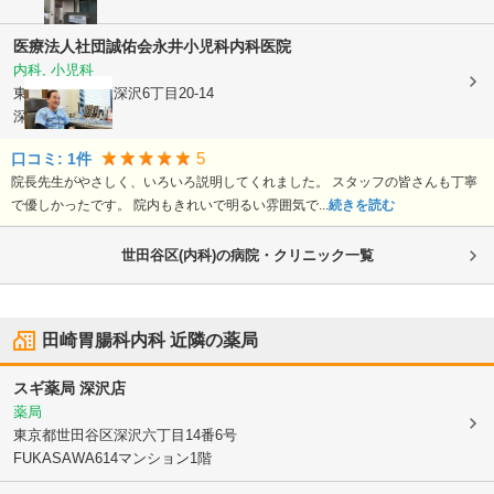
医療法人社団誠佑会
永井小児科内科医院
内科, 小児科
東京都世田谷区
深沢6丁目20-14
深沢プラザ1F
5
口コミ:
1
件
院長先生がやさしく、いろいろ説明してくれました。 スタッフの皆さんも丁寧
で優しかったです。 院内もきれいで明るい雰囲気で...
続きを読む
世田谷区(内科)の病院・クリニック一覧
田崎胃腸科内科
近隣の薬局
スギ薬局 深沢店
薬局
東京都世田谷区
深沢六丁目14番6号
FUKASAWA614マンション1階