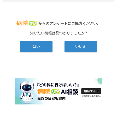
病院なび
からのアンケートにご協力ください。
知りたい情報は見つかりましたか?
はい
いいえ