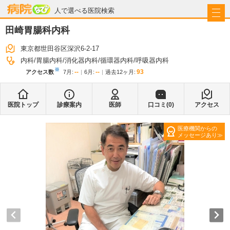
病院なび
人で選べる医院検索
田崎胃腸科内科
東京都世田谷区深沢6-2-17
内科
胃腸内科
消化器内科
循環器内科
呼吸器内科
※
--
--
93
アクセス数
7月
:
6月
:
過去12ヶ月:
医院トップ
診療案内
医師
口コミ(
0
)
アクセス
医療機関からの
メッセージあり