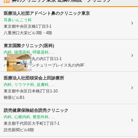
医療法人社団アドベント
鼻のクリニック東京
耳鼻いんこう科
東京都中央区
京橋1丁目3-1
八重洲口大栄ビル3階・4階
東京国際クリニック(医科)
内科, 循環器科, 呼吸器科, ...
東京都千代田区
丸の内1丁目11-1
パシフィックセンチュリープレイス丸の内9F
医療法人社団頌栄会
上田診療所
内科, リウマチ科, 皮膚科, ...
東京都中央区
日本橋2丁目1-10
柳屋ビルB1
読売健康保険組合
読売クリニック
内科, 心療内科, 整形外科, ...
東京都千代田区
大手町1丁目7-1
読売新聞ビル6階