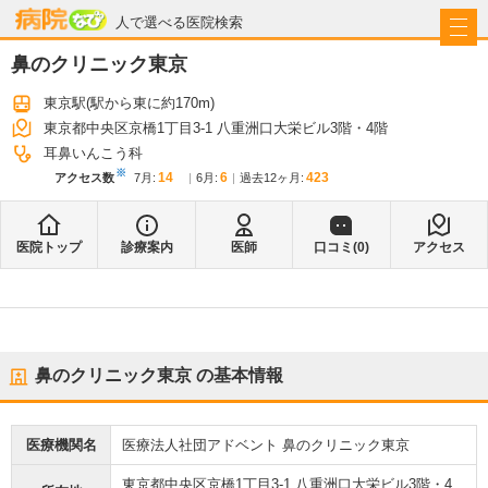
病院なび
人で選べる医院検索
鼻のクリニック東京
東京駅
(駅から
東に約170m
)
東京都中央区京橋1丁目3-1 八重洲口大栄ビル3階・4階
耳鼻いんこう科
※
14
6
423
アクセス数
7月
:
6月
:
過去12ヶ月:
医院トップ
診療案内
医師
口コミ(
0
)
アクセス
鼻のクリニック東京
の基本情報
医療機関名
医療法人社団アドベント 鼻のクリニック東京
東京都中央区京橋1丁目3-1 八重洲口大栄ビル3階・4