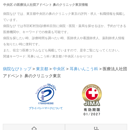
中央区
の
医療法人社団アドベント 鼻のクリニック東京
情報
病院なび では、
東京都
中央区
の
鼻のクリニック東京
の
評判・求人・転職
情報を掲載し
ています。
病院なび では市区町村別/診療科目別に病院・医院・薬局を探せるほか、予約ができる
医療機関や、キーワードでの検索も可能です。
病院を探したい時、診療時間を調べたい時、医師求人や看護師求人、薬剤師求人情報
を知りたい時に便利です。
また、役立つ医療コラムなども掲載していますので、是非ご覧になってください。
関連キーワード:
耳鼻いんこう科 / 東京都 / 中央区 / かかりつけ
病院なびトップ
>
東京都
>
中央区
>
耳鼻いんこう科
>
医療法人社団
アドベント 鼻のクリニック東京
プライバシーマークについて