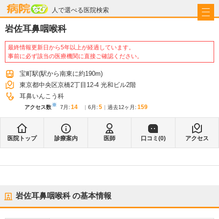
病院なび
人で選べる医院検索
岩佐耳鼻咽喉科
最終情報更新日から5年以上が経過しています。
事前に必ず該当の医療機関に直接ご確認ください。
宝町駅
(駅から
南東に約190m
)
東京都中央区京橋2丁目12-4 光和ビル2階
耳鼻いんこう科
※
14
5
159
アクセス数
7月
:
6月
:
過去12ヶ月:
医院トップ
診療案内
医師
口コミ(
0
)
アクセス
岩佐耳鼻咽喉科
の基本情報