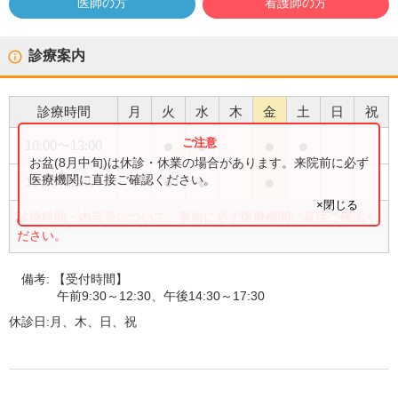
医師の方
看護師の方
診療案内
診療時間
月
火
水
木
金
土
日
祝
●
●
●
●
10:00
〜
13:00
お盆(8月中旬)は休診・休業の場合があります。来院前に必ず
●
●
●
医療機関に直接ご確認ください。
15:00
〜
18:00
×閉じる
診療時間・内容等について、事前に必ず医療機関に直接ご確認く
ださい。
備考:
【受付時間】
午前9:30～12:30、午後14:30～17:30
休診日:
月、木、日、祝