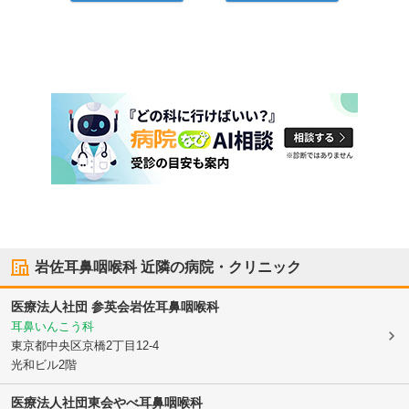
岩佐耳鼻咽喉科
近隣の病院・クリニック
医療法人社団 参英会
岩佐耳鼻咽喉科
耳鼻いんこう科
東京都中央区
京橋2丁目12-4
光和ビル2階
医療法人社団東会
やべ耳鼻咽喉科