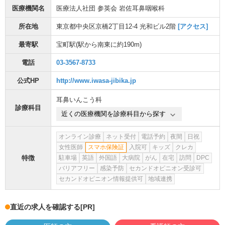
医療機関名
医療法人社団 参英会 岩佐耳鼻咽喉科
所在地
東京都中央区京橋2丁目12-4 光和ビル2階
[アクセス]
最寄駅
宝町駅
(駅から
南東に約190m
)
電話
03-3567-8733
公式HP
http://www.iwasa-jibika.jp
耳鼻いんこう科
診療科目
近くの医療機関を診療科目から探す
オンライン診療
ネット受付
電話予約
夜間
日祝
女性医師
スマホ保険証
入院可
キッズ
クレカ
特徴
駐車場
英語
外国語
大病院
がん
在宅
訪問
DPC
バリアフリー
感染予防
セカンドオピニオン受診可
セカンドオピニオン情報提供可
地域連携
直近の求人を確認する
[PR]