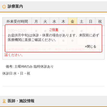
診療案内
外来受付時間
月
火
水
木
金
土
日
祝
●
●
●
●
●
9:00
〜
12:00
お盆(8月中旬)は休診・休業の場合があります。来院前に必ず
●
●
●
●
医療機関に直接ご確認ください。
15:00
〜
18:00
×閉じる
外来受付時間・内容等について、事前に必ず医療機関に直接ご確
認ください。
備考:
土曜AMのみ 臨時休診あり
休診日:
水・日・祝
医師・施設情報