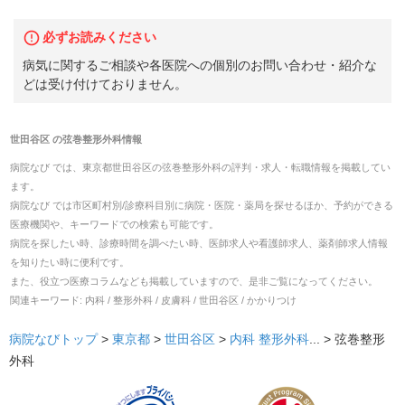
必ずお読みください
病気に関するご相談や各医院への個別のお問い合わせ・紹介な
どは受け付けておりません。
世田谷区
の
弦巻整形外科
情報
病院なび では、
東京都
世田谷区
の
弦巻整形外科
の
評判・求人・転職
情報を掲載してい
ます。
病院なび では市区町村別/診療科目別に病院・医院・薬局を探せるほか、予約ができる
医療機関や、キーワードでの検索も可能です。
病院を探したい時、診療時間を調べたい時、医師求人や看護師求人、薬剤師求人情報
を知りたい時に便利です。
また、役立つ医療コラムなども掲載していますので、是非ご覧になってください。
関連キーワード:
内科 / 整形外科 / 皮膚科 / 世田谷区 / かかりつけ
病院なびトップ
>
東京都
>
世田谷区
>
内科
整形外科
... >
弦巻整形
外科