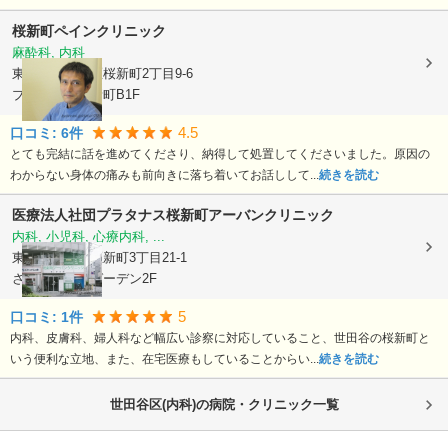
桜新町ペインクリニック
麻酔科, 内科
東京都世田谷区
桜新町2丁目9-6
ブロッサム桜新町B1F
4.5
口コミ:
6
件
とても完結に話を進めてくださり、納得して処置してくださいました。原因の
わからない身体の痛みも前向きに落ち着いてお話しして...
続きを読む
医療法人社団プラタナス
桜新町アーバンクリニック
内科, 小児科, 心療内科, ...
東京都世田谷区
新町3丁目21-1
さくらウェルガーデン2F
5
口コミ:
1
件
内科、皮膚科、婦人科など幅広い診察に対応していること、世田谷の桜新町と
いう便利な立地、また、在宅医療もしていることからい...
続きを読む
世田谷区(内科)の病院・クリニック一覧