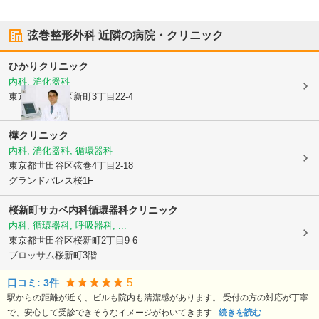
弦巻整形外科
近隣の病院・クリニック
ひかりクリニック
内科, 消化器科
東京都世田谷区
新町3丁目22-4
樺クリニック
内科, 消化器科, 循環器科
東京都世田谷区
弦巻4丁目2-18
グランドパレス桜1F
桜新町サカベ内科循環器科クリニック
内科, 循環器科, 呼吸器科, ...
東京都世田谷区
桜新町2丁目9-6
ブロッサム桜新町3階
5
口コミ:
3
件
駅からの距離が近く、ビルも院内も清潔感があります。 受付の方の対応が丁寧
で、安心して受診できそうなイメージがわいてきます...
続きを読む