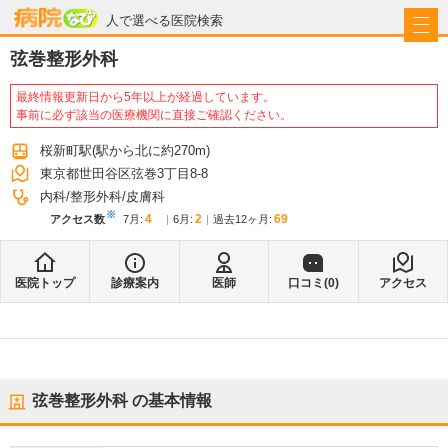
病院なび
人で選べる医院検索
弦巻整形外科
最終情報更新日から5年以上が経過しています。
事前に必ず該当の医療機関に直接ご確認ください。
桜新町駅
(駅から
北に約270m
)
東京都世田谷区弦巻3丁目8-8
内科
整形外科
皮膚科
※
4
2
69
アクセス数
7月
:
6月
:
過去12ヶ月:
医院トップ
診療案内
医師
口コミ(
0
)
アクセス
弦巻整形外科
の基本情報