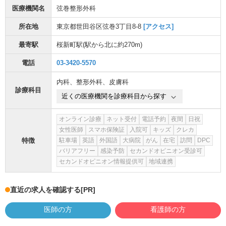
医療機関名
弦巻整形外科
所在地
東京都世田谷区弦巻3丁目8-8
[アクセス]
最寄駅
桜新町駅
(駅から
北に約270m
)
電話
03-3420-5570
内科
、
整形外科
、
皮膚科
診療科目
近くの医療機関を診療科目から探す
オンライン診療
ネット受付
電話予約
夜間
日祝
女性医師
スマホ保険証
入院可
キッズ
クレカ
特徴
駐車場
英語
外国語
大病院
がん
在宅
訪問
DPC
バリアフリー
感染予防
セカンドオピニオン受診可
セカンドオピニオン情報提供可
地域連携
直近の求人を確認する
[PR]
医師の方
看護師の方