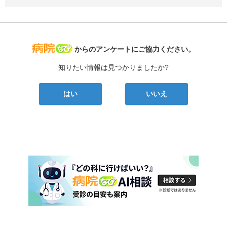
病院なび
からのアンケートにご協力ください。
知りたい情報は見つかりましたか?
はい
いいえ